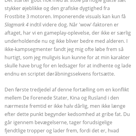
Det starter godt nok med at stole på nogle glatte sæt
stykker øjeblikke og den grafiske dygtighed fra
Frostbite 3 motoren. Imponerende visuals kan kun få
Slagmark 4
indtil videre dog. Når 'wow'-faktoren er
aftaget, har vi en gameplay-oplevelse, der ikke er særlig
underholdende nu og ikke bliver bedre med alderen. I
ikke-kampsegmenter fandt jeg mig ofte løbe frem så
hurtigt, som jeg muligvis kun kunne for at min karakter
skulle have brug for en ledsager for at indhente og lade
endnu en scriptet døråbningssekvens fortsætte.
Den første tredjedel af denne fortælling om en konflikt
mellem De Forenede Stater, Kina og Rusland i den
nærmeste fremtid er ikke halv dårlig, men ikke længe
efter dette punkt begynder kedsomhed at gribe fat. Du
går igennem bevægelserne, tager forudsigelige
fjendtlige tropper og lader frem, fordi det er, hvad