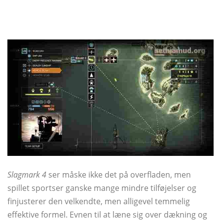
Slagmark 4
ser måske ikke det på overfladen, men
spillet sportser ganske mange mindre tilføjelser og
finjusterer den velkendte, men alligevel temmelig
effektive formel. Evnen til at læne sig over dækning og