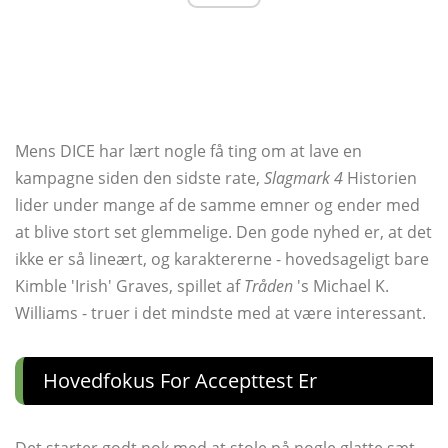
Mens DICE har lært nogle få ting om at lave en
kampagne siden den sidste rate,
Slagmark 4
Historien
lider under mange af de samme emner og ender med
at blive stort set glemmelige. Den gode nyhed er, at det
ikke er så lineært, og karaktererne - hovedsageligt bare
Kimble 'Irish' Graves, spillet af
Tråden
's Michael K.
Williams - truer i det mindste med at være interessant.
Hovedfokus For Accepttest Er