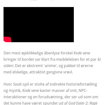
Den mest øjeblikkelige åbenlyse forskel
Kode vene
bringer til bordet var klart fra meddelelsen for et par år
siden: Det er ekstremt 'anime', og pakket til ørerne
med elskelige, attraktivt gengivne vrøvl.
Hvor
Souls
spil er stolte af indirekte historiefortælling
og mystik,
Kode vene
kaster masser af snit, NPC-
interaktioner og en forudsætning, der ser ud som om
det kunne have været spundet ud af
God Eater 2: Rage