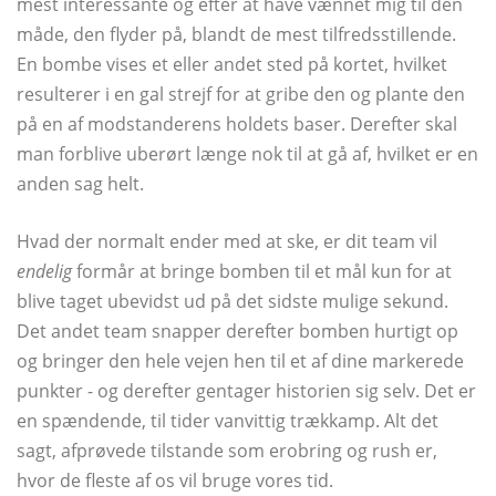
mest interessante og efter at have vænnet mig til den
måde, den flyder på, blandt de mest tilfredsstillende.
En bombe vises et eller andet sted på kortet, hvilket
resulterer i en gal strejf for at gribe den og plante den
på en af ​​modstanderens holdets baser. Derefter skal
man forblive uberørt længe nok til at gå af, hvilket er en
anden sag helt.
Hvad der normalt ender med at ske, er dit team vil
endelig
formår at bringe bomben til et mål kun for at
blive taget ubevidst ud på det sidste mulige sekund.
Det andet team snapper derefter bomben hurtigt op
og bringer den hele vejen hen til et af dine markerede
punkter - og derefter gentager historien sig selv. Det er
en spændende, til tider vanvittig trækkamp. Alt det
sagt, afprøvede tilstande som erobring og rush er,
hvor de fleste af os vil bruge vores tid.