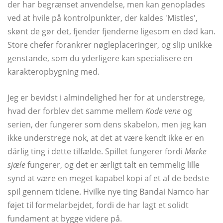
der har begrænset anvendelse, men kan genoplades
ved at hvile på kontrolpunkter, der kaldes 'Mistles',
skønt de gør det, fjender fjenderne ligesom en død kan.
Store chefer forankrer nøgleplaceringer, og slip unikke
genstande, som du yderligere kan specialisere en
karakteropbygning med.
Jeg er bevidst i almindelighed her for at understrege,
hvad der forblev det samme mellem
Kode vene
og
serien, der fungerer som dens skabelon, men jeg kan
ikke understrege nok, at det at være kendt ikke er en
dårlig ting i dette tilfælde. Spillet fungerer fordi
Mørke
sjæle
fungerer, og det er ærligt talt en temmelig lille
synd at være en meget kapabel kopi af et af de bedste
spil gennem tidene. Hvilke nye ting Bandai Namco har
føjet til formelarbejdet, fordi de har lagt et solidt
fundament at bygge videre på.