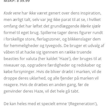
MSRP: $ 59.99
Kode vene
har ikke været genert over dens inspiration,
men ærligt talt, selv var jeg ikke parat til at se, i hvilket
omfang det har løftet det grundlæggende
Mørke sjæle
formel til eget brug. Spillerne tager deres figurer rundt
i forskellige store, flerlagszoner, og blikkenslager dem
for hemmeligheder og tyvegods. De bruger et udvalg af
våben til at hacke sig igennem en række truende
beasties for valuta (her kaldet 'Haze'), der bruges til at
niveauer op, opgradere færdigheder og redskaber og
købe forsyninger. Hvis de bliver dræbt i marken, vil de
droppe deres uklarhed, og alle fjender på marken vil
reagere. Hvis de dræbes en anden gang, før de
genvinder deres Haze, vil det hele gå tabt.
De kan heles med et specielt emne '(Regeneration'),