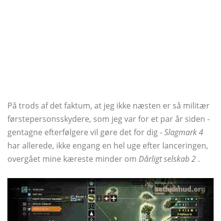
På trods af det faktum, at jeg ikke næsten er så militær
førstepersonsskydere, som jeg var for et par år siden -
gentagne efterfølgere vil gøre det for dig -
Slagmark 4
har allerede, ikke engang en hel uge efter lanceringen,
overgået mine kæreste minder om
Dårligt selskab 2
.