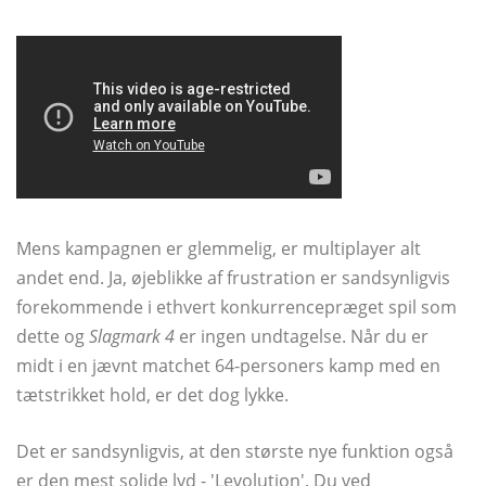
Mens kampagnen er glemmelig, er multiplayer alt
andet end. Ja, øjeblikke af frustration er sandsynligvis
forekommende i ethvert konkurrencepræget spil som
dette og
Slagmark 4
er ingen undtagelse. Når du er
midt i en jævnt matchet 64-personers kamp med en
tætstrikket hold, er det dog lykke.
Det er sandsynligvis, at den største nye funktion også
er den mest solide lyd - 'Levolution'. Du ved