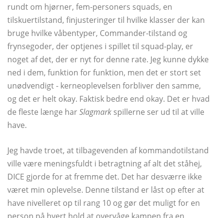
rundt om hjørner, fem-personers squads, en
tilskuertilstand, finjusteringer til hvilke klasser der kan
bruge hvilke våbentyper, Commander-tilstand og
frynsegoder, der optjenes i spillet til squad-play, er
noget af det, der er nyt for denne rate. Jeg kunne dykke
ned i dem, funktion for funktion, men det er stort set
unødvendigt - kerneoplevelsen forbliver den samme,
og det er helt okay. Faktisk bedre end okay. Det er hvad
de fleste længe har
Slagmark
spillerne ser ud til at ville
have.
Jeg havde troet, at tilbagevenden af ​​kommandotilstand
ville være meningsfuldt i betragtning af alt det ståhej,
DICE gjorde for at fremme det. Det har desværre ikke
været min oplevelse. Denne tilstand er låst op efter at
have nivelleret op til rang 10 og gør det muligt for en
person på hvert hold at overvåge kampen fra en