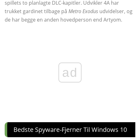
spillets to planlagte DLC-kapitler. Udvikler 4A har
trukket gardinet tilbage på
Metro Exodus
udvidelser, og
de har begge en anden hovedperson end Artyom.
ad
Bedste Spyware-Fjerner Til Windows 10