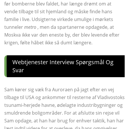
før bomberne blev faldet, har længe drømt om at
vende tilbage til sit hjemland og måske finde hans
familie i live. Udsigterne virkede umulige i mørkets
tunneler
metro
, men da spartanerne opdagede, at
Moskva ikke var den eneste by, der blev levende efter
krigen, følte håbet ikke så dumt længere.
Webtjenester Interview Spørgsmål Og
Svar
Sam kører sig væk fra Auroraen på jagt efter en vej
tilbage til USA og ankommer til resterne af Vladivostoks
tsunami-herjede havne, ødelagte industribygninger og
smuldrende boligområder. For at afslutte sin rejse vil
Sam opdage, at han har brug for enhver taktik, han har
lært indtil videre for at overleve, da hans omgivelser