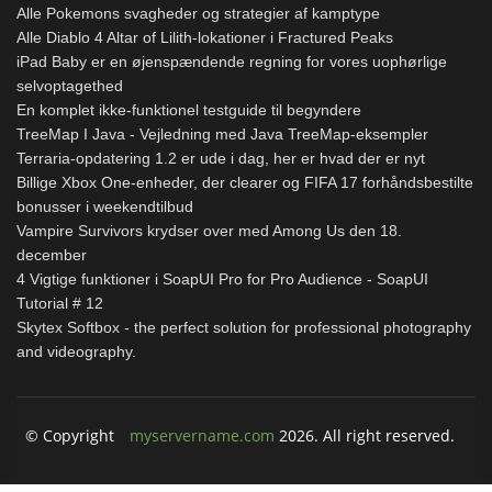
Alle Pokemons svagheder og strategier af kamptype
Alle Diablo 4 Altar of Lilith-lokationer i Fractured Peaks
iPad Baby er en øjenspændende regning for vores uophørlige
selvoptagethed
En komplet ikke-funktionel testguide til begyndere
TreeMap I Java - Vejledning med Java TreeMap-eksempler
Terraria-opdatering 1.2 er ude i dag, her er hvad der er nyt
Billige Xbox One-enheder, der clearer og FIFA 17 forhåndsbestilte
bonusser i weekendtilbud
Vampire Survivors krydser over med Among Us den 18.
december
4 Vigtige funktioner i SoapUI Pro for Pro Audience - SoapUI
Tutorial # 12
Skytex Softbox - the perfect solution for professional photography
and videography.
© Copyright
myservername.com
2026. All right reserved.