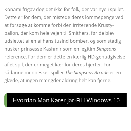
Konami frigav dog det ikke for folk, der var nye i spillet.
Dette er for dem, der mistede deres lommepenge ved
at forsøge at komme forbi den irriterende Krusty-
ballon, der kom hele vejen til Smithers, før de blev
udslettet af en af ​​hans tusind bomber, og som stadig
husker prinsesse Kashmir som en legitim
Simpsons
reference. For dem er dette en kærlig HD-genudgivelse
af et spil, der er meget kær for deres hjerter. For
sådanne mennesker spiller
The Simpsons Arcade
er en
glæde, at ingen mængder aldring helt kan fjerne.
Hvordan Man Kører Jar-Fil I Windows 10