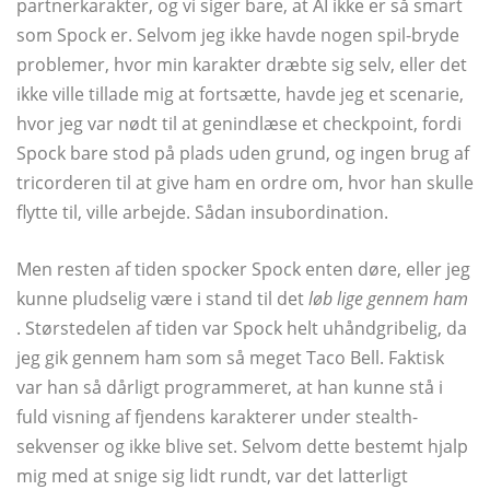
partnerkarakter, og vi siger bare, at AI ikke er så smart
som Spock er. Selvom jeg ikke havde nogen spil-bryde
problemer, hvor min karakter dræbte sig selv, eller det
ikke ville tillade mig at fortsætte, havde jeg et scenarie,
hvor jeg var nødt til at genindlæse et checkpoint, fordi
Spock bare stod på plads uden grund, og ingen brug af
tricorderen til at give ham en ordre om, hvor han skulle
flytte til, ville arbejde. Sådan insubordination.
Men resten af ​​tiden spocker Spock enten døre, eller jeg
kunne pludselig være i stand til det
løb lige gennem ham
. Størstedelen af ​​tiden var Spock helt uhåndgribelig, da
jeg gik gennem ham som så meget Taco Bell. Faktisk
var han så dårligt programmeret, at han kunne stå i
fuld visning af fjendens karakterer under stealth-
sekvenser og ikke blive set. Selvom dette bestemt hjalp
mig med at snige sig lidt rundt, var det latterligt