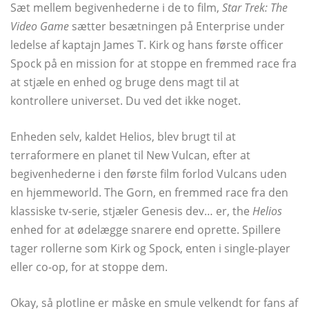
Sæt mellem begivenhederne i de to film,
Star Trek: The
Video Game
sætter besætningen på Enterprise under
ledelse af kaptajn James T. Kirk og hans første officer
Spock på en mission for at stoppe en fremmed race fra
at stjæle en enhed og bruge dens magt til at
kontrollere universet. Du ved det ikke noget.
Enheden selv, kaldet Helios, blev brugt til at
terraformere en planet til New Vulcan, efter at
begivenhederne i den første film forlod Vulcans uden
en hjemmeworld. The Gorn, en fremmed race fra den
klassiske tv-serie, stjæler Genesis dev… er, the
Helios
enhed for at ødelægge snarere end oprette. Spillere
tager rollerne som Kirk og Spock, enten i single-player
eller co-op, for at stoppe dem.
Okay, så plotline er måske en smule velkendt for fans af