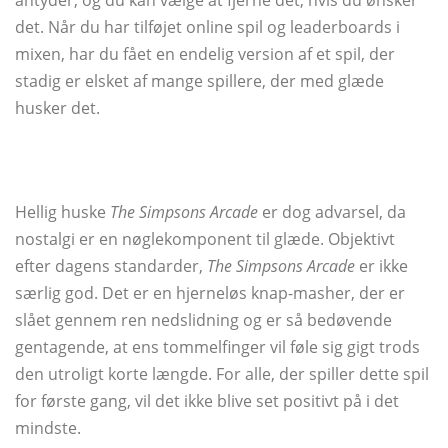
antyder, og du kan vælge at fjerne det, hvis du ønsker
det. Når du har tilføjet online spil og leaderboards i
mixen, har du fået en endelig version af et spil, der
stadig er elsket af mange spillere, der med glæde
husker det.
Hellig huske
The Simpsons Arcade
er dog advarsel, da
nostalgi er en nøglekomponent til glæde. Objektivt
efter dagens standarder,
The Simpsons Arcade
er ikke
særlig god. Det er en hjerneløs knap-masher, der er
slået gennem ren nedslidning og er så bedøvende
gentagende, at ens tommelfinger vil føle sig gigt trods
den utroligt korte længde. For alle, der spiller dette spil
for første gang, vil det ikke blive set positivt på i det
mindste.