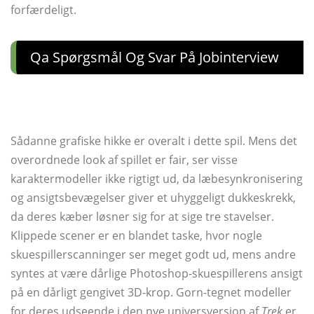
forfærdeligt.
Qa Spørgsmål Og Svar På Jobinterview
Sådanne grafiske hikke er overalt i dette spil. Mens det
overordnede look af spillet er fair, ser visse
karaktermodeller ikke rigtigt ud, da læbesynkronisering
og ansigtsbevægelser giver et uhyggeligt dukkeskrekk,
da deres kæber løsner sig for at sige tre stavelser.
Klippede scener er en blandet taske, hvor nogle
skuespillerscanninger ser meget godt ud, mens andre
syntes at være dårlige Photoshop-skuespillerens ansigt
på en dårligt gengivet 3D-krop. Gorn-tegnet modeller
for deres udseende i den nye universversion af
Trek
er