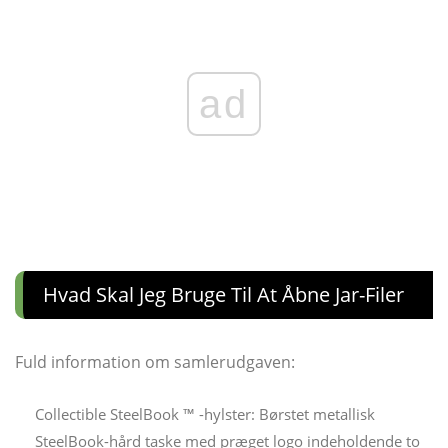
ad
Hvad Skal Jeg Bruge Til At Åbne Jar-Filer
Fuld information om samlerudgaven:
Collectible SteelBook ™ -hylster: Børstet metallisk
SteelBook-hård taske med præget logo indeholdende to