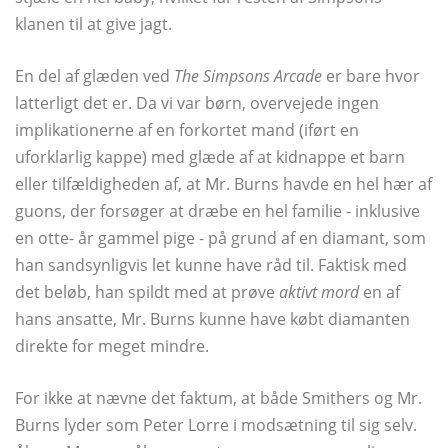
klanen til at give jagt.
En del af glæden ved
The Simpsons Arcade
er bare hvor
latterligt det er. Da vi var børn, overvejede ingen
implikationerne af en forkortet mand (iført en
uforklarlig kappe) med glæde af at kidnappe et barn
eller tilfældigheden af, at Mr. Burns havde en hel hær af
guons, der forsøger at dræbe en hel familie - inklusive
en otte- år gammel pige - på grund af en diamant, som
han sandsynligvis let kunne have råd til. Faktisk med
det beløb, han spildt med at prøve
aktivt mord
en af ​​
hans ansatte, Mr. Burns kunne have købt diamanten
direkte for meget mindre.
For ikke at nævne det faktum, at både Smithers og Mr.
Burns lyder som Peter Lorre i modsætning til sig selv.