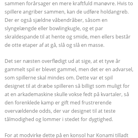
sammen forårsager en mere kraftfuld manøvre. Hvis to
spillere angriber sammen, kan de udføre holdangreb.
Der er også sjældne våbendråber, såsom en
slyngelængde eller bowlingkugle, og et par
skraldespande til at hente og smide, men ellers består
de otte etaper af at gå, slå og slå en masse.
Det ser næsten overflødigt ud at sige, at et tyve år
gammelt spil er blevet gammel, men det er en advarsel,
som spillerne skal mindes om. Dette var et spil
designet til at dræbe spilleren så billigt som muligt for
at en arkademaskine skulle vokse fedt på kvartaler, så
den forenklede kamp er gift med frustrerende
overvældende odds, der var designet til at teste
tålmodighed og lommer i stedet for dygtighed.
For at modvirke dette på en konsol har Konami tilladt