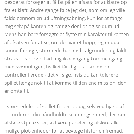
desperat forsøger at få fat på en afsats for at klatre op
fra et kløft. Andre gange følte jeg det, som om jeg ville
falde gennem en udluftningsåbning, kun for at fange
mig selv på kanten og hænge der lidt og se dum ud.
Mens han bare forsøgte at flytte min karakter til kanten
af ​​afsatsen for at se, om der var et hopp, jeg endda
kunne forsøge, stormede han ned i afgrunden og faldt
straks til sin død. Lad mig ikke engang komme i gang
med svømningen, hvilket får dig til at smide din
controller i vrede - det vil sige, hvis du kan tolerere
spillet længe nok til at komme til den ene mission, den
er omtalt i.
I størstedelen af ​​spillet finder du dig selv ved hjælp af
tricorderen, din håndholdte scanningsenhed, der kan
afsløre skjulte stier, aktivere paneler og afsløre alle
mulige plot-enheder for at bevæge historien fremad.