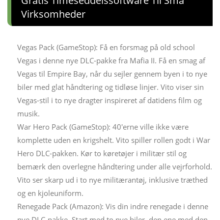
Gratis Timeseddelssoftware Til Små
Virksomheder
Vegas Pack (GameStop): Få en forsmag på old school
Vegas i denne nye DLC-pakke fra Mafia II. Få en smag af
Vegas til Empire Bay, når du sejler gennem byen i to nye
biler med glat håndtering og tidløse linjer. Vito viser sin
Vegas-stil i to nye dragter inspireret af datidens film og
musik.
War Hero Pack (GameStop): 40'erne ville ikke være
komplette uden en krigshelt. Vito spiller rollen godt i War
Hero DLC-pakken. Kør to køretøjer i militær stil og
bemærk den overlegne håndtering under alle vejrforhold.
Vito ser skarp ud i to nye militærantøj, inklusive træthed
og en kjoleuniform.
Renegade Pack (Amazon): Vis din indre renegade i denne
nye DLC-pakke. Start med to nye biler, den ene med den