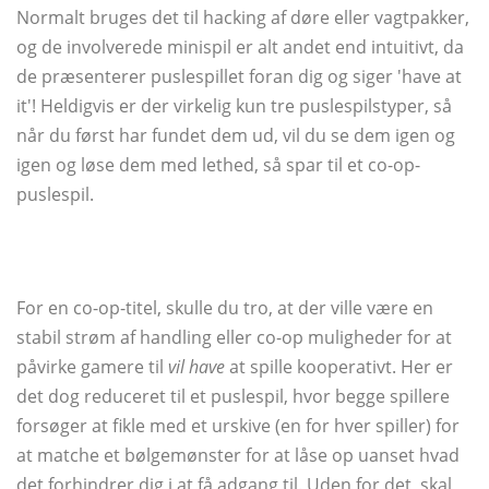
Normalt bruges det til hacking af døre eller vagtpakker,
og de involverede minispil er alt andet end intuitivt, da
de præsenterer puslespillet foran dig og siger 'have at
it'! Heldigvis er der virkelig kun tre puslespilstyper, så
når du først har fundet dem ud, vil du se dem igen og
igen og løse dem med lethed, så spar til et co-op-
puslespil.
For en co-op-titel, skulle du tro, at der ville være en
stabil strøm af handling eller co-op muligheder for at
påvirke gamere til
vil have
at spille kooperativt. Her er
det dog reduceret til et puslespil, hvor begge spillere
forsøger at fikle med et urskive (en for hver spiller) for
at matche et bølgemønster for at låse op uanset hvad
det forhindrer dig i at få adgang til. Uden for det, skal