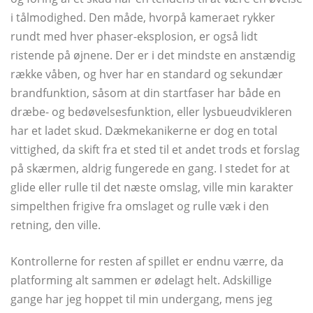
i tålmodighed. Den måde, hvorpå kameraet rykker
rundt med hver phaser-eksplosion, er også lidt
ristende på øjnene. Der er i det mindste en anstændig
række våben, og hver har en standard og sekundær
brandfunktion, såsom at din startfaser har både en
dræbe- og bedøvelsesfunktion, eller lysbueudvikleren
har et ladet skud. Dækmekanikerne er dog en total
vittighed, da skift fra et sted til et andet trods et forslag
på skærmen, aldrig fungerede en gang. I stedet for at
glide eller rulle til det næste omslag, ville min karakter
simpelthen frigive fra omslaget og rulle væk i den
retning, den ville.
Kontrollerne for resten af ​​spillet er endnu værre, da
platforming alt sammen er ødelagt helt. Adskillige
gange har jeg hoppet til min undergang, mens jeg