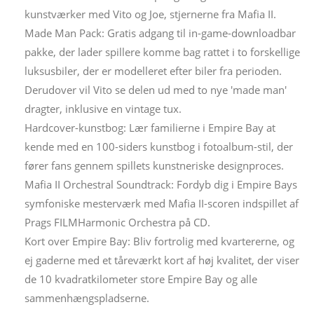
kunstværker med Vito og Joe, stjernerne fra Mafia II.
Made Man Pack: Gratis adgang til in-game-downloadbar
pakke, der lader spillere komme bag rattet i to forskellige
luksusbiler, der er modelleret efter biler fra perioden.
Derudover vil Vito se delen ud med to nye 'made man'
dragter, inklusive en vintage tux.
Hardcover-kunstbog: Lær familierne i Empire Bay at
kende med en 100-siders kunstbog i fotoalbum-stil, der
fører fans gennem spillets kunstneriske designproces.
Mafia II Orchestral Soundtrack: Fordyb dig i Empire Bays
symfoniske mesterværk med Mafia II-scoren indspillet af
Prags FILMHarmonic Orchestra på CD.
Kort over Empire Bay: Bliv fortrolig med kvartererne, og
ej gaderne med et tåreværkt kort af høj kvalitet, der viser
de 10 kvadratkilometer store Empire Bay og alle
sammenhængspladserne.