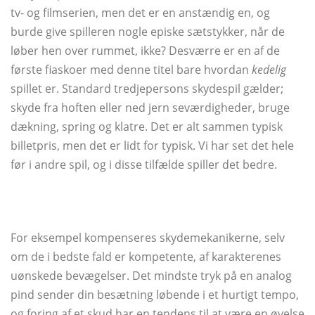
tv- og filmserien, men det er en anstændig en, og
burde give spilleren nogle episke sætstykker, når de
løber hen over rummet, ikke? Desværre er en af ​​de
første fiaskoer med denne titel bare hvordan
kedelig
spillet er. Standard tredjepersons skydespil gælder;
skyde fra hoften eller ned jern seværdigheder, bruge
dækning, spring og klatre. Det er alt sammen typisk
billetpris, men det er lidt for typisk. Vi har set det hele
før i andre spil, og i disse tilfælde spiller det bedre.
For eksempel kompenseres skydemekanikerne, selv
om de i bedste fald er kompetente, af karakterenes
uønskede bevægelser. Det mindste tryk på en analog
pind sender din besætning løbende i et hurtigt tempo,
og foring af et skud har en tendens til at være en øvelse