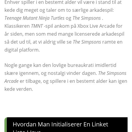
Enhver spiller i en bestemt alder vil være i stand til at
kede dig meget og taler om to særlige arkadespil:
Teenage Mutant Ninja Turtles
og
The Simpsons
.
Klassikeren
TMNT
-spil ankom på Xbox Live Arcade for
år siden, men som med mange licenserede arkadespil
så det ud til, at vi aldrig ville se
The Simpsons
ramte en
digital platform.
Nogle gange kan den lovlige bureaukrati imidlertid
skære igennem, og nostalgi vinder dagen.
The Simpsons
Arcade
er tilbage, og spillere i en bestemt alder kan igen
kede verden.
Hvordan Man Initialiserer En Linket