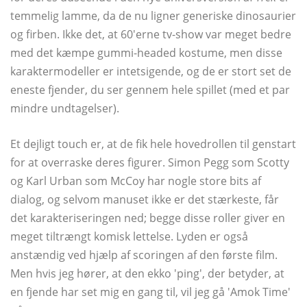
temmelig lamme, da de nu ligner generiske dinosaurier
og firben. Ikke det, at 60'erne tv-show var meget bedre
med det kæmpe gummi-headed kostume, men disse
karaktermodeller er intetsigende, og de er stort set de
eneste fjender, du ser gennem hele spillet (med et par
mindre undtagelser).
Et dejligt touch er, at de fik hele hovedrollen til genstart
for at overraske deres figurer. Simon Pegg som Scotty
og Karl Urban som McCoy har nogle store bits af
dialog, og selvom manuset ikke er det stærkeste, får
det karakteriseringen ned; begge disse roller giver en
meget tiltrængt komisk lettelse. Lyden er også
anstændig ved hjælp af scoringen af ​​den første film.
Men hvis jeg hører, at den ekko 'ping', der betyder, at
en fjende har set mig en gang til, vil jeg gå 'Amok Time'