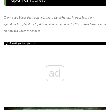
(Denne uge bliver Destructoid bragt til dig af Honkai Impact 3rd, der i
øjeblikket har fået 4,5 / 5 på Google Play med over 65.000 anmeldelser. Her er
en note fra vores sponsor :)
ad