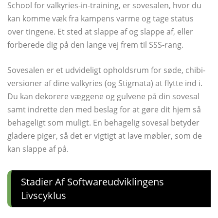
School for valkyries-in-training, er sovesalen, hvor du
kan komme væk fra kampens varme og tage status
over tingene. Et sted at slappe af og slappe af, eller
forberede dig på den lange vej frem til SSS-rang.
Sovesalen er et udvideligt opholdsrum for søde, chibi-
versioner af dine valkyries (og Stigmata) at flytte ind i.
Du kan dekorere væggene og gulvene på din sovesal
samt indrette den med beslag for at gøre dit hjem så
behageligt som muligt. En behagelig sovesal betyder
gladere piger, så det er vigtigt at lave møbler, som de
kan slappe af på.
Stadier Af Softwareudviklingens
Livscyklus