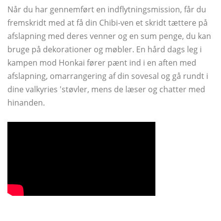
Når du har gennemført en indflytningsmission, får du
fremskridt med at få din Chibi-ven et skridt tættere på
afslapning med deres venner og en sum penge, du kan
bruge på dekorationer og møbler. En hård dags leg i
kampen mod Honkai fører pænt ind i en aften med
afslapning, omarrangering af din sovesal og gå rundt i
dine valkyries 'støvler, mens de læser og chatter med
hinanden.