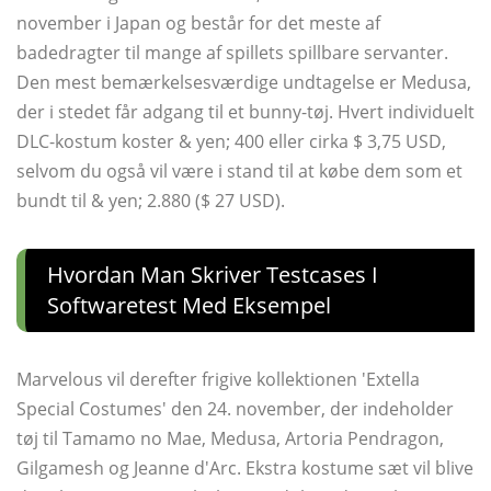
november i Japan og består for det meste af
badedragter til mange af spillets spillbare servanter.
Den mest bemærkelsesværdige undtagelse er Medusa,
der i stedet får adgang til et bunny-tøj. Hvert individuelt
DLC-kostum koster & yen; 400 eller cirka $ 3,75 USD,
selvom du også vil være i stand til at købe dem som et
bundt til & yen; 2.880 ($ 27 USD).
Hvordan Man Skriver Testcases I
Softwaretest Med Eksempel
Marvelous vil derefter frigive kollektionen 'Extella
Special Costumes' den 24. november, der indeholder
tøj til Tamamo no Mae, Medusa, Artoria Pendragon,
Gilgamesh og Jeanne d'Arc. Ekstra kostume sæt vil blive