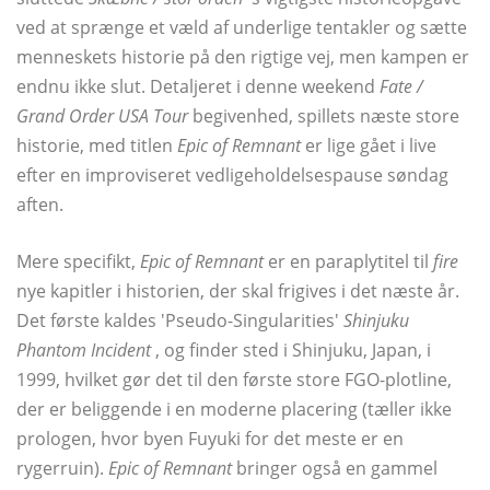
ved at sprænge et væld af underlige tentakler og sætte
menneskets historie på den rigtige vej, men kampen er
endnu ikke slut. Detaljeret i denne weekend
Fate /
Grand Order USA Tour
begivenhed, spillets næste store
historie, med titlen
Epic of Remnant
er lige gået i live
efter en improviseret vedligeholdelsespause søndag
aften.
Mere specifikt,
Epic of Remnant
er en paraplytitel til
fire
nye kapitler i historien, der skal frigives i det næste år.
Det første kaldes 'Pseudo-Singularities'
Shinjuku
Phantom Incident
, og finder sted i Shinjuku, Japan, i
1999, hvilket gør det til den første store FGO-plotline,
der er beliggende i en moderne placering (tæller ikke
prologen, hvor byen Fuyuki for det meste er en
rygerruin).
Epic of Remnant
bringer også en gammel