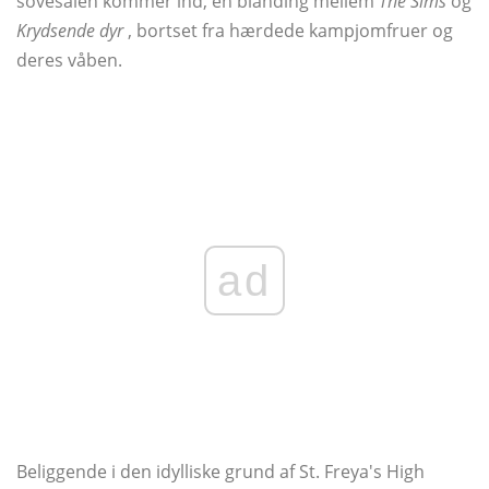
sovesalen kommer ind, en blanding mellem
The Sims
og
Krydsende dyr
, bortset fra hærdede kampjomfruer og
deres våben.
ad
Beliggende i den idylliske grund af St. Freya's High