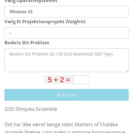
Vælg Operativsystemet
Vælg Et Projektionsprojekt (Valgfrit)
Beskriv Dit Problem
Få Et Svar
2/25 Shinjuku Scramble
Det har ikke været længe siden Masters of Chaldea
sluttede
Skæbne / stor orden
's vigtigste historieopgave