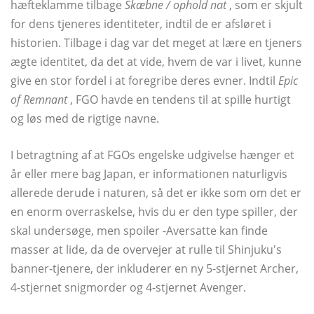
hæfteklamme tilbage
Skæbne / ophold nat
, som er skjult
for dens tjeneres identiteter, indtil de er afsløret i
historien. Tilbage i dag var det meget at lære en tjeners
ægte identitet, da det at vide, hvem de var i livet, kunne
give en stor fordel i at foregribe deres evner. Indtil
Epic
of Remnant
, FGO havde en tendens til at spille hurtigt
og løs med de rigtige navne.
I betragtning af at FGOs engelske udgivelse hænger et
år eller mere bag Japan, er informationen naturligvis
allerede derude i naturen, så det er ikke som om det er
en enorm overraskelse, hvis du er den type spiller, der
skal undersøge, men spoiler -Aversatte kan finde
masser at lide, da de overvejer at rulle til Shinjuku's
banner-tjenere, der inkluderer en ny 5-stjernet Archer,
4-stjernet snigmorder og 4-stjernet Avenger.