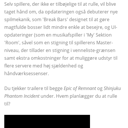
Selv spillere, der ikke er tilbøjelige til at rulle, vil blive
taget hånd om, da opdateringen også debuterer nye
spilmekanik, som 'Break Bars' designet til at gøre
magtfulde bosser lidt mindre enkle at besejre, og UI-
opdateringer (som en musikafspiller i 'My' Sektion
'Room', såvel som en stigning til spillerens Master-
niveau, der tillader en stigning i venneliste-grænsen
samt ekstra omkostninger for at muliggøre udstyr til
flere servere med høj sjældenhed og
håndværksessenser.
Du tjekker trailere til begge
Epic of Remnant
og
Shinjuku
Phantom Incident
under. Hvem planlægger du at rulle
til?