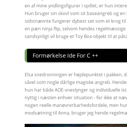
en af ​​mine yndlingsfigurer i spillet, er hun inte
Hun bruger sin skovl som sit baseangreb og e
sidstnævnte fungerer dybest set som et krog ti
en pæn ninja flip, selvom hendes regelmæssige
sandsynligt vil bruge et Toy Box-objekt til at påt
Formørkelse Ide For C ++
Elsa snedronningen er højdepunktet i pakken, 
såvel som nogle dårlige magiske angreb. Hende
hun har både AOE-sneslynger og individuelle ista
nyttig i næsten enhver situation - for ikke at næ
nogen reelle manøvrerbarhedsfordele, men hun h
modsætning til Anna, bruger jeg hende regelmæs