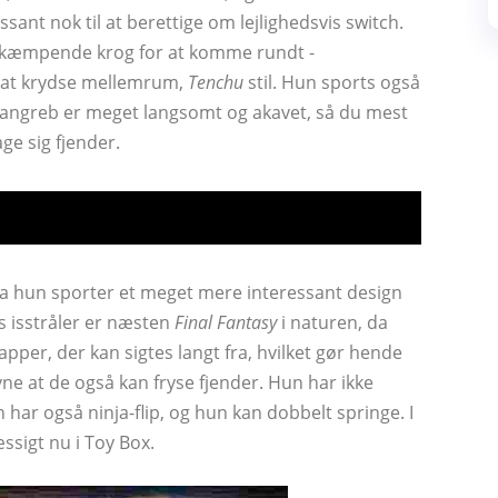
ressant nok til at berettige om lejlighedsvis switch.
n kæmpende krog for at komme rundt -
l at krydse mellemrum,
Tenchu
stil. Hun sports også
 angreb er meget langsomt og akavet, så du mest
age sig fjender.
da hun sporter et meget mere interessant design
s isstråler er næsten
Final Fantasy
i naturen, da
pper, der kan sigtes langt fra, hvilket gør hende
vne at de også kan fryse fjender. Hun har ikke
ar også ninja-flip, og hun kan dobbelt springe. I
sigt nu i Toy Box.