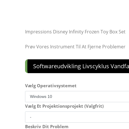
Impressions Disney Infinity Frozen Toy Box Set
Prøv Vores Instrument Til At Fjerne Problemer
Softwareudvikling Livscyklus Vandf
Vælg Operativsystemet
Vælg Et Projektionsprojekt (Valgfrit)
Beskriv Dit Problem