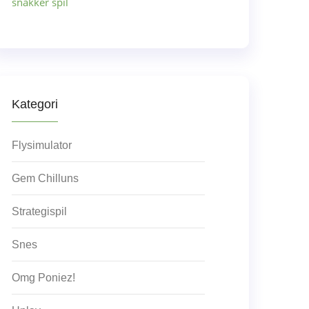
snakker spil
Kategori
Flysimulator
Gem Chilluns
Strategispil
Snes
Omg Poniez!