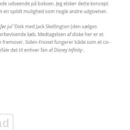
lede udseende på boksen. Jeg elsker dette koncept
som en spildt mulighed som nogle andre udgivelser.
før jul
'Disk med Jack Skellington (den sælges
rbevisende køb. Medtagelsen af ​​diske her er et
m fremover. Siden
Frosset
fungerer både som et co-
ale det til enhver fan af
Disney Infinity
.
ad