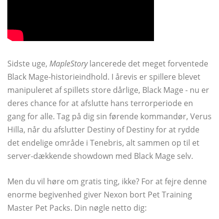
Sidste uge,
MapleStory
lancerede det meget forventede
Black Mage-historieindhold. I årevis er spillere blevet
manipuleret af spillets store dårlige, Black Mage - nu er
deres chance for at afslutte hans terrorperiode en
gang for alle. Tag på dig sin førende kommandør, Verus
Hilla, når du afslutter Destiny of Destiny for at rydde
det endelige område i Tenebris, alt sammen op til et
server-dækkende showdown med Black Mage selv.
Men du vil høre om gratis ting, ikke? For at fejre denne
enorme begivenhed giver Nexon bort Pet Training
Master Pet Packs. Din nøgle netto dig: