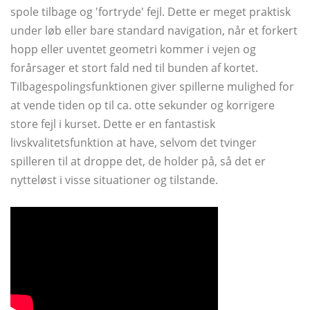
spole tilbage og 'fortryde' fejl. Dette er meget praktisk
under løb eller bare standard navigation, når et forkert
hopp eller uventet geometri kommer i vejen og
forårsager et stort fald ned til bunden af ​​kortet.
Tilbagespolingsfunktionen giver spillerne mulighed for
at vende tiden op til ca. otte sekunder og korrigere
store fejl i kurset. Dette er en fantastisk
livskvalitetsfunktion at have, selvom det tvinger
spilleren til at droppe det, de holder på, så det er
nytteløst i visse situationer og tilstande.