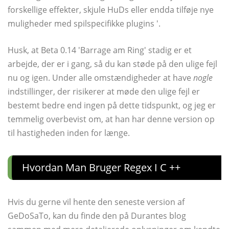
forskellige effekter, skjule HuDs eller endda tilføje nye
muligheder med spilspecifikke plugins '.
Husk, at Beta 0.14 'Barrage am Ring' stadig er et
arbejde, der er i gang, så du kan støde på den ulige fejl
nu og igen. Under alle omstændigheder at have
nogle
indstillinger, der risikerer at møde den ulige fejl er
bestemt bedre end ingen på dette tidspunkt, og jeg er
temmelig overbevist om, at han har denne version op
til hastigheden inden for længe.
Hvordan Man Bruger Regex I C ++
Hvis du gerne vil hente den seneste version af
GeDoSaTo, kan du finde den på Durantes blog