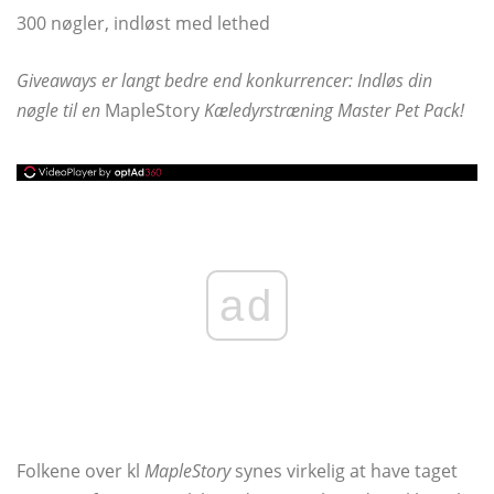
300 nøgler, indløst med lethed
Giveaways er langt bedre end konkurrencer: Indløs din
nøgle til en
MapleStory
Kæledyrstræning Master Pet Pack!
ad
Folkene over kl
MapleStory
synes virkelig at have taget