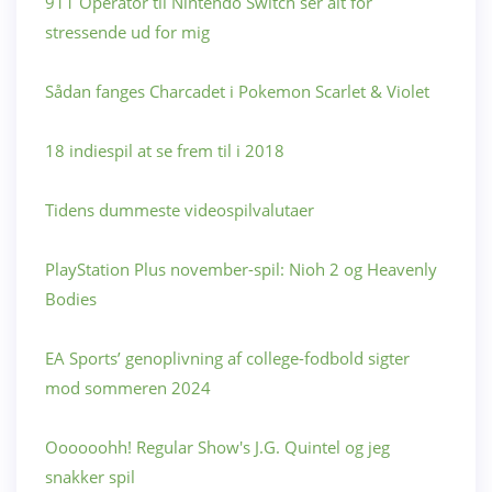
911 Operator til Nintendo Switch ser alt for
stressende ud for mig
Sådan fanges Charcadet i Pokemon Scarlet & Violet
18 indiespil at se frem til i 2018
Tidens dummeste videospilvalutaer
PlayStation Plus november-spil: Nioh 2 og Heavenly
Bodies
EA Sports’ genoplivning af college-fodbold sigter
mod sommeren 2024
Oooooohh! Regular Show's J.G. Quintel og jeg
snakker spil