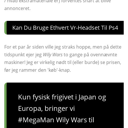
/ hvad ekstramateriale er) forventes snart at blive
annonceret.
Kan Du Bruge Ethvert Vr-Headset Til Ps4
For et par år siden ville jeg straks hoppe, men på dette
tidspunkt ejer jeg
Wily Wars
to gange på ovennævnte
maskiner! Jeg er virkelig nødt til (eller burde) se prisen,
før jeg rammer den 'køb'-knap.
Kun fysisk frigivet i Japan og
Europa, bringer vi
#MegaMan Wily Wars til