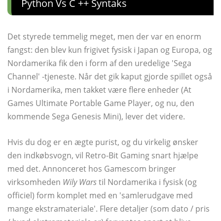
Python Vs C ++ Syntaks
Det styrede temmelig meget, men der var en enorm
fangst: den blev kun frigivet fysisk i Japan og Europa, og
Nordamerika fik den i form af den uredelige 'Sega
Channel' -tjeneste. Når det gik kaput gjorde spillet også
i Nordamerika, men takket være flere enheder (At
Games Ultimate Portable Game Player, og nu, den
kommende Sega Genesis Mini), lever det videre.
Hvis du dog er en ægte purist, og du virkelig ønsker
den indkøbsvogn, vil Retro-Bit Gaming snart hjælpe
med det. Annonceret hos Gamescom bringer
virksomheden
Wily Wars
til Nordamerika i fysisk (og
officiel) form komplet med en 'samlerudgave med
mange ekstramateriale'. Flere detaljer (som dato / pris