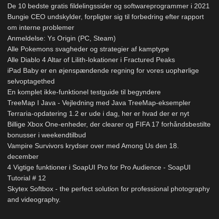
De 10 bedste gratis fildelingssider og softwareprogrammer i 2021
Bungie CEO undskylder, forpligter sig til forbedring efter rapport
om interne problemer
Anmeldelse: Ys Origin (PC, Steam)
Alle Pokemons svagheder og strategier af kamptype
Alle Diablo 4 Altar of Lilith-lokationer i Fractured Peaks
iPad Baby er en øjenspændende regning for vores uophørlige
selvoptagethed
En komplet ikke-funktionel testguide til begyndere
TreeMap I Java - Vejledning med Java TreeMap-eksempler
Terraria-opdatering 1.2 er ude i dag, her er hvad der er nyt
Billige Xbox One-enheder, der clearer og FIFA 17 forhåndsbestilte
bonusser i weekendtilbud
Vampire Survivors krydser over med Among Us den 18.
december
4 Vigtige funktioner i SoapUI Pro for Pro Audience - SoapUI
Tutorial # 12
Skytex Softbox - the perfect solution for professional photography
and videography.