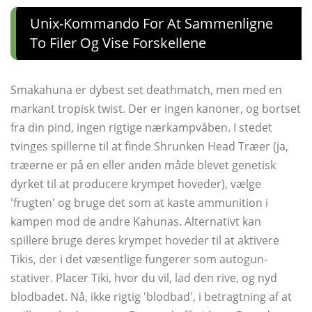
Unix-Kommando For At Sammenligne
To Filer Og Vise Forskellene
Smakahuna er dybest set deathmatch, men med en
markant tropisk twist. Der er ingen kanoner, og bortset
fra din pind, ingen rigtige nærkampvåben. I stedet
tvinges spillerne til at finde Shrunken Head Træer (ja,
træerne er på en eller anden måde blevet genetisk
dyrket til at producere krympet hoveder), vælge
'frugten' og bruge det som at kaste ammunition i
kampen mod de andre Kahunas. Alternativt kan
spillere bruge deres krympet hoveder til at aktivere
Tikis, der i det væsentlige fungerer som autogun-
stativer. Placer Tiki, hvor du vil, lad den rive, og nyd
blodbadet. Nå, ikke rigtig 'blodbad', i betragtning af at