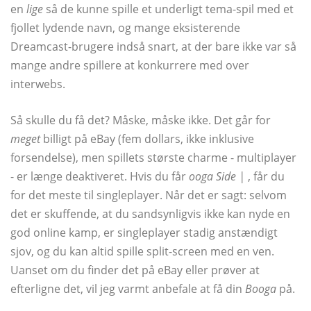
en
lige
så de kunne spille et underligt tema-spil med et
fjollet lydende navn, og mange eksisterende
Dreamcast-brugere indså snart, at der bare ikke var så
mange andre spillere at konkurrere med over
interwebs.
Så skulle du få det? Måske, måske ikke. Det går for
meget
billigt på eBay (fem dollars, ikke inklusive
forsendelse), men spillets største charme - multiplayer
- er længe deaktiveret. Hvis du får
ooga Side |
, får du
for det meste til singleplayer. Når det er sagt: selvom
det er skuffende, at du sandsynligvis ikke kan nyde en
god online kamp, ​​er singleplayer stadig anstændigt
sjov, og du kan altid spille split-screen med en ven.
Uanset om du finder det på eBay eller prøver at
efterligne det, vil jeg varmt anbefale at få din
Booga
på.