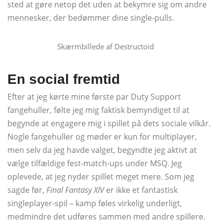
sted at gøre netop det uden at bekymre sig om andre
mennesker, der bedømmer dine single-pulls.
Skærmbillede af Destructoid
En social fremtid
Efter at jeg kørte mine første par Duty Support
fangehuller, følte jeg mig faktisk bemyndiget til at
begynde at engagere mig i spillet på dets sociale vilkår.
Nogle fangehuller og møder er kun for multiplayer,
men selv da jeg havde valget, begyndte jeg aktivt at
vælge tilfældige fest-match-ups under MSQ. Jeg
oplevede, at jeg nyder spillet meget mere. Som jeg
sagde før,
Final Fantasy XIV
er ikke et fantastisk
singleplayer-spil – kamp føles virkelig underligt,
medmindre det udføres sammen med andre spillere.