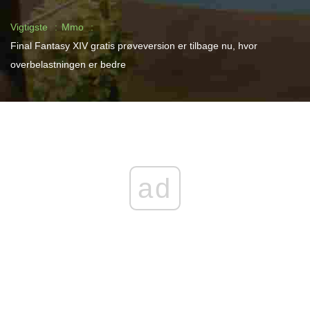
Vigtigste
Mmo
Final Fantasy XIV gratis prøveversion er tilbage nu, hvor
overbelastningen er bedre
ad