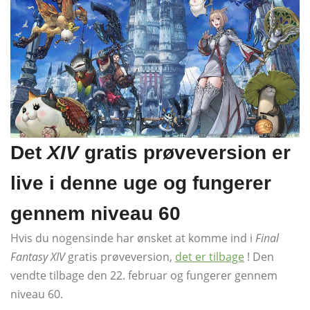
Det
XIV
gratis prøveversion er
live i denne uge og fungerer
gennem niveau 60
Hvis du nogensinde har ønsket at komme ind i
Final
Fantasy XIV
gratis prøveversion,
det er tilbage
! Den
vendte tilbage den 22. februar og fungerer gennem
niveau 60.