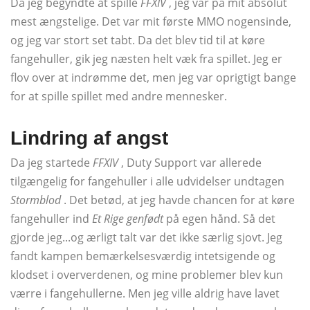
Da jeg begyndte at spille
FFXIV
, jeg var på mit absolut
mest ængstelige. Det var mit første MMO nogensinde,
og jeg var stort set tabt. Da det blev tid til at køre
fangehuller, gik jeg næsten helt væk fra spillet. Jeg er
flov over at indrømme det, men jeg var oprigtigt bange
for at spille spillet med andre mennesker.
Lindring af angst
Da jeg startede
FFXIV
, Duty Support var allerede
tilgængelig for fangehuller i alle udvidelser undtagen
Stormblod
. Det betød, at jeg havde chancen for at køre
fangehuller ind
Et Rige genfødt
på egen hånd. Så det
gjorde jeg...og ærligt talt var det ikke særlig sjovt. Jeg
fandt kampen bemærkelsesværdig intetsigende og
klodset i oververdenen, og mine problemer blev kun
værre i fangehullerne. Men jeg ville aldrig have lavet