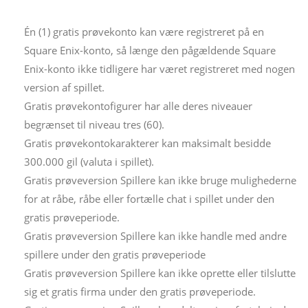
Én (1) gratis prøvekonto kan være registreret på en
Square Enix-konto, så længe den pågældende Square
Enix-konto ikke tidligere har været registreret med nogen
version af spillet.
Gratis prøvekontofigurer har alle deres niveauer
begrænset til niveau tres (60).
Gratis prøvekontokarakterer kan maksimalt besidde
300.000 gil (valuta i spillet).
Gratis prøveversion Spillere kan ikke bruge mulighederne
for at råbe, råbe eller fortælle chat i spillet under den
gratis prøveperiode.
Gratis prøveversion Spillere kan ikke handle med andre
spillere under den gratis prøveperiode
Gratis prøveversion Spillere kan ikke oprette eller tilslutte
sig et gratis firma under den gratis prøveperiode.