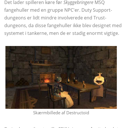
Det lader spilleren køre før
Skyggebringere
MSQ
fangehuller med en gruppe NPC'er. Duty Support-
dungeons er lidt mindre involverede end Trust-
dungeons, da disse fangehuller ikke blev designet med
systemet i tankerne, men de er stadig enormt vigtige.
Skærmbillede af Destructoid