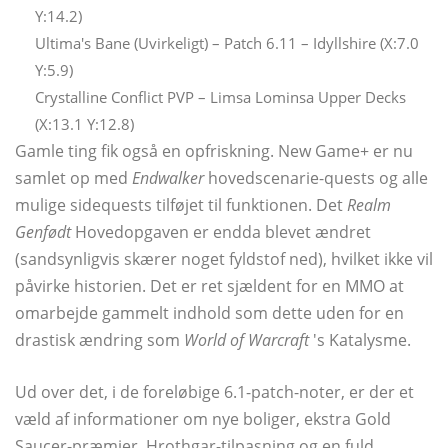
Y:14.2)
Ultima's Bane (Uvirkeligt) – Patch 6.11 – Idyllshire (X:7.0
Y:5.9)
Crystalline Conflict PVP – Limsa Lominsa Upper Decks
(X:13.1 Y:12.8)
Gamle ting fik også en opfriskning. New Game+ er nu
samlet op med
Endwalker
hovedscenarie-quests og alle
mulige sidequests tilføjet til funktionen. Det
Realm
Genfødt
Hovedopgaven er endda blevet ændret
(sandsynligvis skærer noget fyldstof ned), hvilket ikke vil
påvirke historien. Det er ret sjældent for en MMO at
omarbejde gammelt indhold som dette uden for en
drastisk ændring som
World of Warcraft
's Katalysme.
Ud over det, i de foreløbige 6.1-patch-noter, er der et
væld af informationer om nye boliger, ekstra Gold
Saucer-præmier, Hrothgar-tilpasning og en fuld