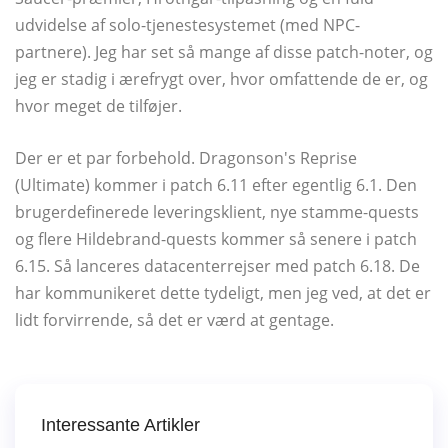
udvidelse af solo-tjenestesystemet (med NPC-
partnere). Jeg har set så mange af disse patch-noter, og
jeg er stadig i ærefrygt over, hvor omfattende de er, og
hvor meget de tilføjer.
Der er et par forbehold. Dragonson's Reprise
(Ultimate) kommer i patch 6.11 efter egentlig 6.1. Den
brugerdefinerede leveringsklient, nye stamme-quests
og flere Hildebrand-quests kommer så senere i patch
6.15. Så lanceres datacenterrejser med patch 6.18. De
har kommunikeret dette tydeligt, men jeg ved, at det er
lidt forvirrende, så det er værd at gentage.
Interessante Artikler