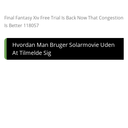
Final Fantasy Xiv Free Trial Is Back Now That Congestion
Is Better 118057
Hvordan Man Bruger Solarmovie Uden
At Tilmelde Sig