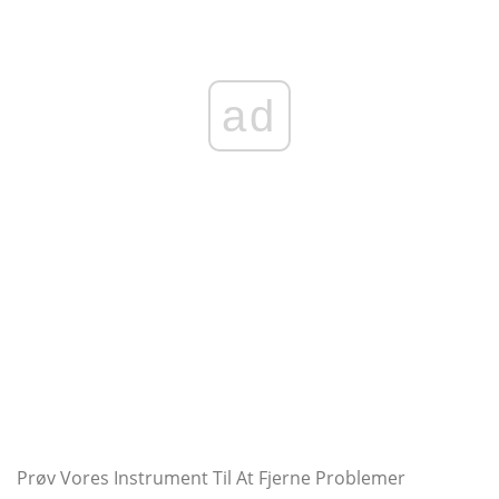
ad
Prøv Vores Instrument Til At Fjerne Problemer