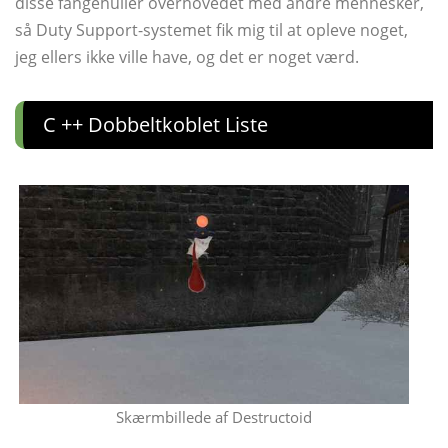
disse fangehuller overhovedet med andre mennesker,
så Duty Support-systemet fik mig til at opleve noget,
jeg ellers ikke ville have, og det er noget værd.
C ++ Dobbeltkoblet Liste
Skærmbillede af Destructoid