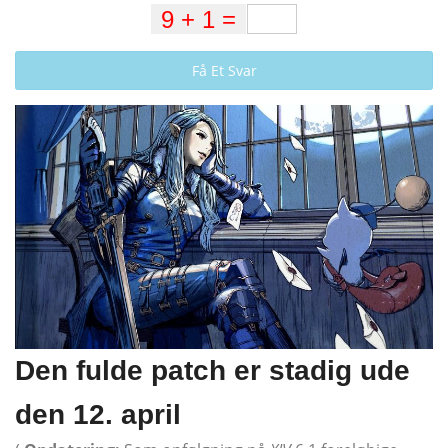
Få Et Svar
Den fulde patch er stadig ude
den 12. april