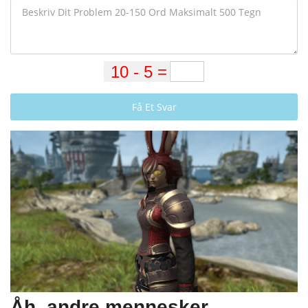
Få Et Svar
Åh, andre mennesker