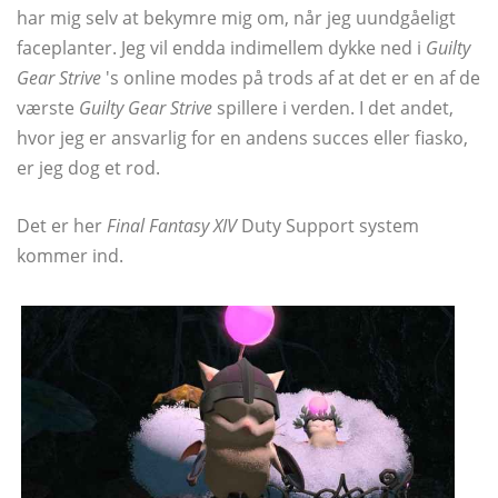
har mig selv at bekymre mig om, når jeg uundgåeligt
faceplanter. Jeg vil endda indimellem dykke ned i
Guilty
Gear Strive
's online modes på trods af at det er en af ​​de
værste
Guilty Gear Strive
spillere i verden. I det andet,
hvor jeg er ansvarlig for en andens succes eller fiasko,
er jeg dog et rod.
Det er her
Final Fantasy XIV
Duty Support system
kommer ind.