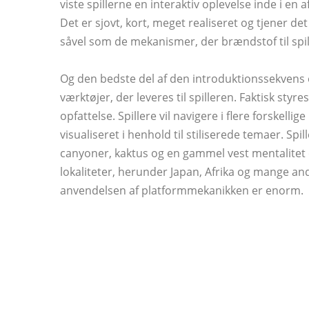
viste spillerne en interaktiv oplevelse inde i en af
Det er sjovt, kort, meget realiseret og tjener d
såvel som de mekanismer, der brændstof til spil
Og den bedste del af den introduktionssekvens
værktøjer, der leveres til spilleren. Faktisk styre
opfattelse. Spillere vil navigere i flere forskelli
visualiseret i henhold til stiliserede temaer. Sp
canyoner, kaktus og en gammel vest mentalitet 
lokaliteter, herunder Japan, Afrika og mange and
anvendelsen af ​​platformmekanikken er enorm.