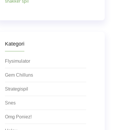
snakker spil
Kategori
Flysimulator
Gem Chilluns
Strategispil
Snes
Omg Poniez!