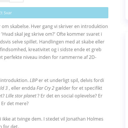
Et Svar
 om skabelse. Hver gang vi skriver en introduktion
v, 'Hvad skal jeg skrive om?' Ofte kommer svaret i
edsvis selve spillet. Handlingen med at skabe eller
indsomhed, kreativitet og i sidste ende et greb
t perfekte niveau inden for rammerne af 2D-
 introduktion.
LBP
er et underligt spil, delvis fordi
ld 3
, eller endda
Far Cry 2
gælder for et specifikt
et?
Lille stor planet
? Er det en social oplevelse? Er
? Er det mere?
i ikke at tvinge dem. I stedet vil Jonathan Holmes
n for det.