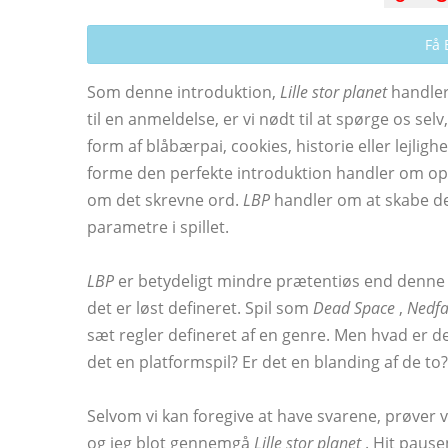
Få 
Som denne introduktion,
Lille stor planet
handler
til en anmeldelse, er vi nødt til at spørge os sel
form af blåbærpai, cookies, historie eller lejligh
forme den perfekte introduktion handler om opf
om det skrevne ord.
LBP
handler om at skabe de
parametre i spillet.
LBP
er betydeligt mindre prætentiøs end denne
det er løst defineret. Spil som
Dead Space
,
Nedfa
sæt regler defineret af en genre. Men hvad er d
det en platformspil? Er det en blanding af de to
Selvom vi kan foregive at have svarene, prøver v
og jeg blot gennemgå
Lille stor planet
. Hit pause