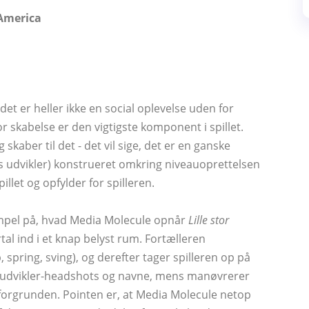
America
det er heller ikke en social oplevelse uden for
or skabelse er den vigtigste komponent i spillet.
skaber til det - det vil sige, det er en ganske
s udvikler) konstrueret omkring niveauoprettelsen
illet og opfylder for spilleren.
empel på, hvad Media Molecule opnår
Lille stor
rtal ind i et knap belyst rum. Fortælleren
spring, sving), og derefter tager spilleren op på
er udvikler-headshots og navne, mens manøvrerer
forgrunden. Pointen er, at Media Molecule netop