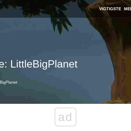
VIGTIGSTE
ME
: LittleBigPlanet
eBigPlanet
ad