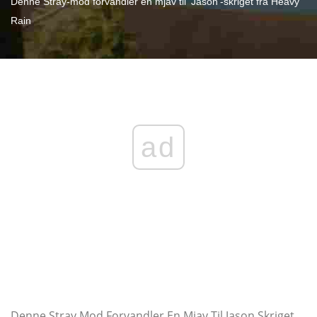
Denne Stray-mod forvandler en mjav til 'Jason'-skriget fra Heavy
Rain
ad
Denne Stray Mod Forvandler En Mjav Til Jason Skriget