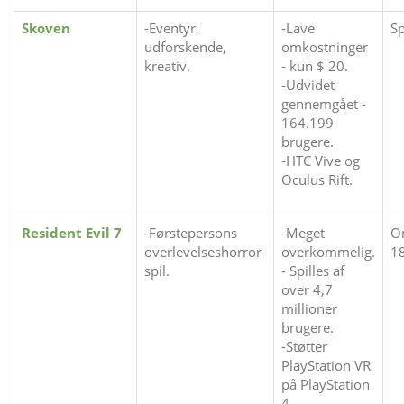
Skoven
-Eventyr,
-Lave
Sp
udforskende,
omkostninger
kreativ.
- kun $ 20.
-Udvidet
gennemgået -
164.199
brugere.
-HTC Vive og
Oculus Rift.
Resident Evil 7
-Førstepersons
-Meget
O
overlevelseshorror-
overkommelig.
1
spil.
- Spilles af
over 4,7
millioner
brugere.
-Støtter
PlayStation VR
på PlayStation
4.