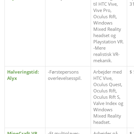
til HTC Vive,
31
Vive Pro,
Oculus Rift,
Windows
Mixed Reality
headset og
Playstation VR.
-Mere
realistisk VR-
mekanik.
Halveringstid:
-Førstepersons
Arbejder med
$
Alyx
overlevelsesspil.
HTC Vive,
Oculus Quest,
Oculus Rift,
Oculus Rift S,
Valve Index og
Windows
Mixed Reality
headset.
MineCraft VR
-Et multiplayer-
Arbejder på
$