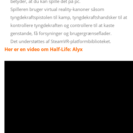
betyder, at du kan spille det på pc.
Spilleren bruger virtual reality-kanoner såsom
tyngdekraftspistolen til kamp, ​​tyngdekraftshandsker til at
kontrollere tyngdekraften og controllere til at kaste
genstande, få forsyninger og brugergrænseflader.
Det understøttes af SteamVR-platformbiblioteket.
Her er en video om Half-Life: Alyx