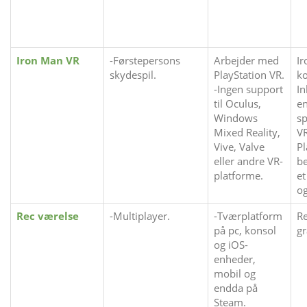
Iron Man VR
-Førstepersons
Arbejder med
Ir
skydespil.
PlayStation VR.
ko
-Ingen support
In
til Oculus,
en
Windows
sp
Mixed Reality,
VR
Vive, Valve
Pl
eller andre VR-
be
platforme.
et
o
Rec værelse
-Multiplayer.
-Tværplatform
Re
på pc, konsol
gr
og iOS-
enheder,
mobil og
endda på
Steam.