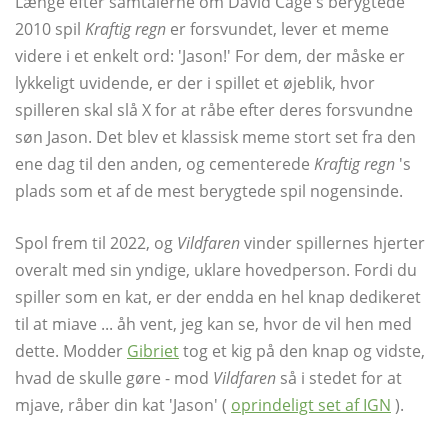
Længe efter samtalerne om David Cage's berygtede
2010 spil
Kraftig regn
er forsvundet, lever et meme
videre i et enkelt ord: 'Jason!' For dem, der måske er
lykkeligt uvidende, er der i spillet et øjeblik, hvor
spilleren skal slå X for at råbe efter deres forsvundne
søn Jason. Det blev et klassisk meme stort set fra den
ene dag til den anden, og cementerede
Kraftig regn
's
plads som et af de mest berygtede spil nogensinde.
Spol frem til 2022, og
Vildfaren
vinder spillernes hjerter
overalt med sin yndige, uklare hovedperson. Fordi du
spiller som en kat, er der endda en hel knap dedikeret
til at miave ... åh vent, jeg kan se, hvor de vil hen med
dette. Modder
Gibriet
tog et kig på den knap og vidste,
hvad de skulle gøre - mod
Vildfaren
så i stedet for at
mjave, råber din kat 'Jason' (
oprindeligt set af IGN
).