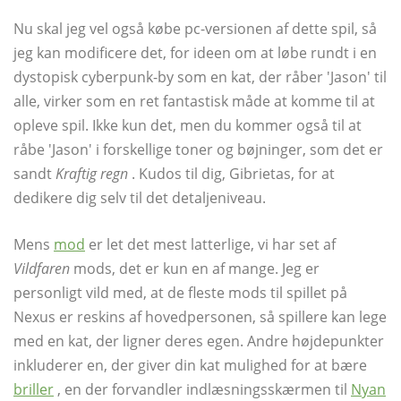
Nu skal jeg vel også købe pc-versionen af ​​dette spil, så
jeg kan modificere det, for ideen om at løbe rundt i en
dystopisk cyberpunk-by som en kat, der råber 'Jason' til
alle, virker som en ret fantastisk måde at komme til at
opleve spil. Ikke kun det, men du kommer også til at
råbe 'Jason' i forskellige toner og bøjninger, som det er
sandt
Kraftig regn
. Kudos til dig, Gibrietas, for at
dedikere dig selv til det detaljeniveau.
Mens
mod
er let det mest latterlige, vi har set af
Vildfaren
mods, det er kun en af ​​mange. Jeg er
personligt vild med, at de fleste mods til spillet på
Nexus er reskins af hovedpersonen, så spillere kan lege
med en kat, der ligner deres egen. Andre højdepunkter
inkluderer en, der giver din kat mulighed for at bære
briller
, en der forvandler indlæsningsskærmen til
Nyan