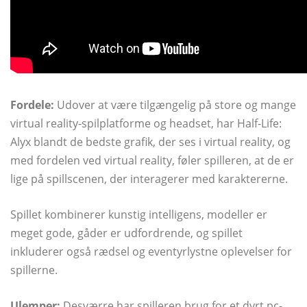
Fordele:
Udover at være tilgængelig på store og mange
virtual reality-spilplatforme og headset, har Half-Life:
Alyx blandt de bedste grafik, der ses i virtual reality, og
med fordelen ved virtual reality, føler spilleren, at de er
lige på spillscenen, der interagerer med karaktererne.
Spillet kombinerer kunstig intelligens, modeller er
meget gode, gåder er udfordrende, og spillet
inkluderer også rædsel og eventyrlystne oplevelser for
spillerne.
Ulemper:
Desværre har spilleren brug for et dyrt pc-