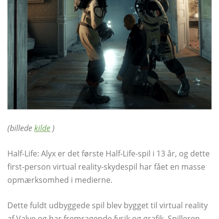
(billede
kilde
)
Half-Life: Alyx er det første Half-Life-spil i 13 år, og dette
first-person virtual reality-skydespil har fået en masse
opmærksomhed i medierne.
Dette fuldt udbyggede spil blev bygget til virtual reality
af Valve og har fremragende fysik og grafik. Spilleren