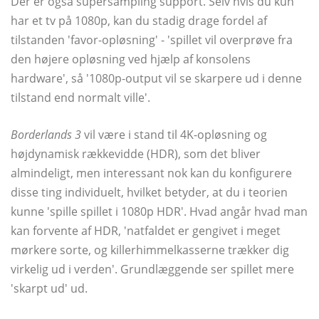
Der er også supersampling support. Selv hvis du kun
har et tv på 1080p, kan du stadig drage fordel af
tilstanden 'favor-opløsning' - 'spillet vil overprøve fra
den højere opløsning ved hjælp af konsolens
hardware', så '1080p-output vil se skarpere ud i denne
tilstand end normalt ville'.
Borderlands 3
vil være i stand til 4K-opløsning og
højdynamisk rækkevidde (HDR), som det bliver
almindeligt, men interessant nok kan du konfigurere
disse ting individuelt, hvilket betyder, at du i teorien
kunne 'spille spillet i 1080p HDR'. Hvad angår hvad man
kan forvente af HDR, 'natfaldet er gengivet i meget
mørkere sorte, og killerhimmelkasserne trækker dig
virkelig ud i verden'. Grundlæggende ser spillet mere
'skarpt ud' ud.