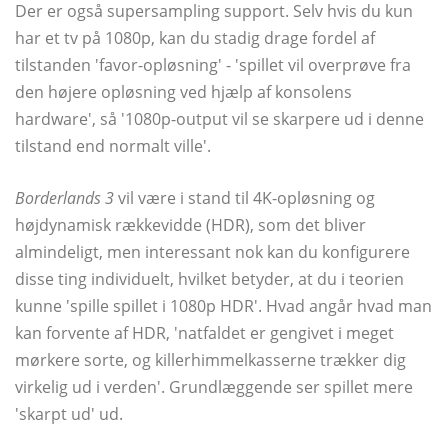
Der er også supersampling support. Selv hvis du kun
har et tv på 1080p, kan du stadig drage fordel af
tilstanden 'favor-opløsning' - 'spillet vil overprøve fra
den højere opløsning ved hjælp af konsolens
hardware', så '1080p-output vil se skarpere ud i denne
tilstand end normalt ville'.
Borderlands 3
vil være i stand til 4K-opløsning og
højdynamisk rækkevidde (HDR), som det bliver
almindeligt, men interessant nok kan du konfigurere
disse ting individuelt, hvilket betyder, at du i teorien
kunne 'spille spillet i 1080p HDR'. Hvad angår hvad man
kan forvente af HDR, 'natfaldet er gengivet i meget
mørkere sorte, og killerhimmelkasserne trækker dig
virkelig ud i verden'. Grundlæggende ser spillet mere
'skarpt ud' ud.