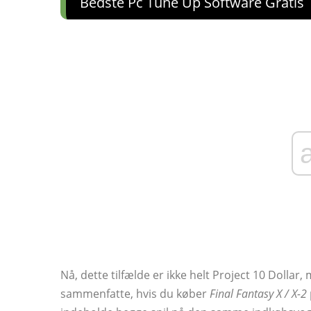
Bedste Pc Tune Up Software Gratis
Nå, dette tilfælde er ikke helt Project 10 Dollar
sammenfatte, hvis du køber
Final Fantasy X / X-2