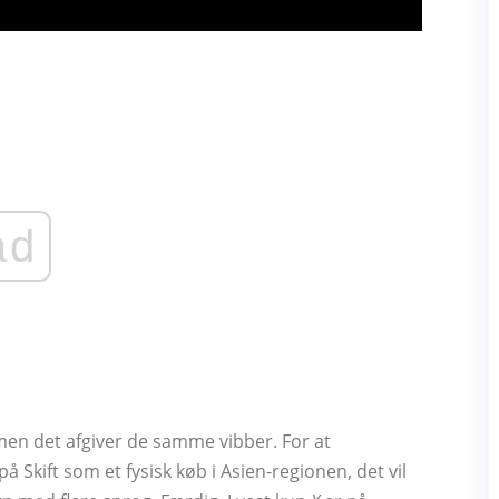
ad
, men det afgiver de samme vibber. For at
på Skift som et fysisk køb i Asien-regionen, det vil