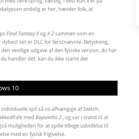
 med flere sprog. Færdig. I vest kun
X
er på
alypsen endelig er her, hævder folk, at
ips
Final Fantasy X
og
X-2
sammen som en
 dybest set er DLC for førstnævnte. Betydning,
den vestlige udgave af den fysiske version, du har
s du handler det, kan du ikke starte det
dows 10
 individuelle spil så co-afhængige af Switch.
pakkeaftale med
Bayonetta 2
, og var i stand til at
så muligheden for at spille
tilbage
udvidelse til
se med en fysisk frigivelse.