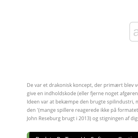
De var et drakonisk koncept, der primært blev ve
give en indholdskode (eller fjerne noget afgøren
Ideen var at bekæmpe den brugte spilindustri, 
den '(mange spillere reagerede ikke på formate
John Reseburg brugt i 2013) og stigningen af digi