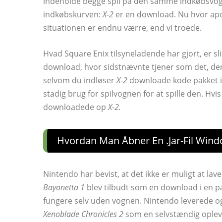
indeholde begge spil på den samme indkøbsvogn
indkøbskurven:
X-2
er en download. Nu hvor apok
situationen er endnu værre, end vi troede.
Hvad Square Enix tilsyneladende har gjort, er sl
download, hvor sidstnævnte tjener som det, der
selvom du indløser
X-2
downloade kode pakket i 
stadig brug for spilvognen for at spille den. Hvi
downloadede op
X-2.
Hvordan Man Åbner En .jar-Fil Win
Nintendo har bevist, at det ikke er muligt at lave
Bayonetta 1
blev tilbudt som en download i en 
fungere selv uden vognen. Nintendo leverede og
Xenoblade Chronicles 2
som en selvstændig oplevel