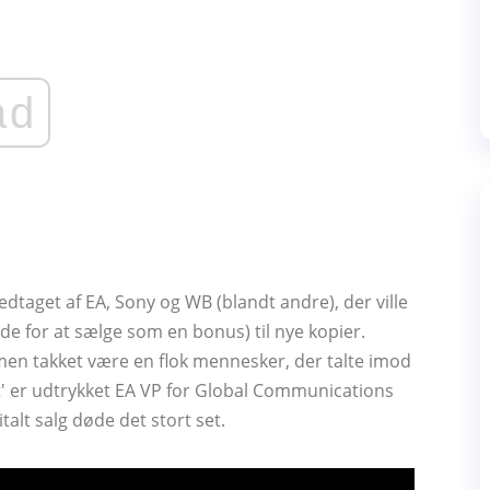
ad
dtaget af EA, Sony og WB (blandt andre), der ville
de for at sælge som en bonus) til nye kopier.
men takket være en flok mennesker, der talte imod
t' er udtrykket EA VP for Global Communications
talt salg døde det stort set.