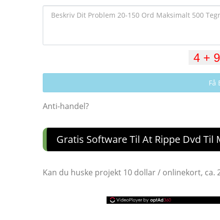
Få 
Anti-handel?
Gratis Software Til At Rippe Dvd Til
Kan du huske projekt 10 dollar / onlinekort, ca.