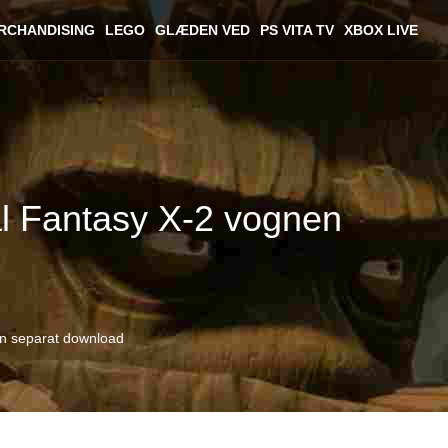
RCHANDISING
LEGO
GLÆDEN VED
PS VITA TV
XBOX LIVE
al Fantasy X-2 vognen
en separat download