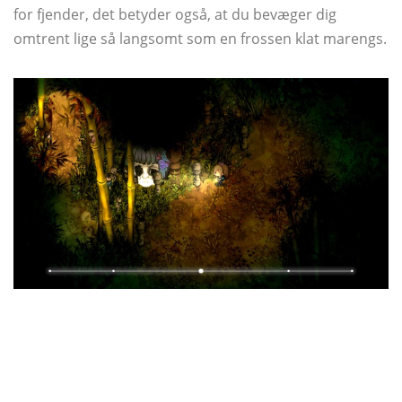
for fjender, det betyder også, at du bevæger dig
omtrent lige så langsomt som en frossen klat marengs.