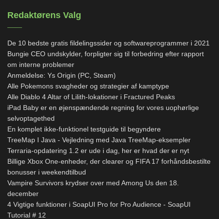
Redaktørens Valg
De 10 bedste gratis fildelingssider og softwareprogrammer i 2021
Bungie CEO undskylder, forpligter sig til forbedring efter rapport
om interne problemer
Anmeldelse: Ys Origin (PC, Steam)
Alle Pokemons svagheder og strategier af kamptype
Alle Diablo 4 Altar of Lilith-lokationer i Fractured Peaks
iPad Baby er en øjenspændende regning for vores uophørlige
selvoptagethed
En komplet ikke-funktionel testguide til begyndere
TreeMap I Java - Vejledning med Java TreeMap-eksempler
Terraria-opdatering 1.2 er ude i dag, her er hvad der er nyt
Billige Xbox One-enheder, der clearer og FIFA 17 forhåndsbestilte
bonusser i weekendtilbud
Vampire Survivors krydser over med Among Us den 18.
december
4 Vigtige funktioner i SoapUI Pro for Pro Audience - SoapUI
Tutorial # 12