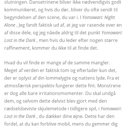
slutningen. Dansetrinene bliver ikke nødvendigvis godt
kommunikeret, og hvis du dør, bliver du ofte sendt til
begyndelsen af ​​den scene, du var i. I
Yomawari: Night
Alone
, Jeg fandt faktisk ud af, at jeg var rasende over en
af ​​disse dele, og jeg nåede aldrig til det punkt
Yomawari:
Lost in the Dark
, men hvis du leder efter nogen større
raffinement, kommer du ikke til at finde det.
Hvad du vil finde er mange af de samme mangler.
Meget af verden er faktisk tom og efterlader kun det,
der er oplyst af din lommelygte og nattens lyde. Fra et
atmosfærisk perspektiv fungerer dette fint. Monstrene
er dog alle bare irritationsmomenter. Du skal undgå
dem, og selvom dette delvist blev gjort med den
rædselsbeviste skjulemetode i tidligere spil, i
Yomawari:
Lost in the Dark
, du dækker dine øjne. Dette har den
fordel, at du kan forblive mobil, mens du gemmer dig