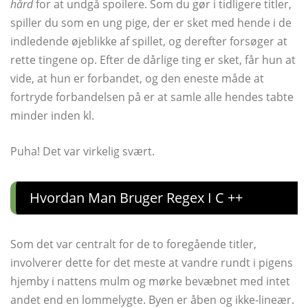
hård
for at undgå spoilere. Som du gør i tidligere titler,
spiller du som en ung pige, der er sket med hende i de
indledende øjeblikke af spillet, og derefter forsøger at
rette tingene op. Efter de dårlige ting er sket, får hun at
vide, at hun er forbandet, og den eneste måde at
fortryde forbandelsen på er at samle alle hendes tabte
minder inden kl.
Puha! Det var virkelig svært.
Hvordan Man Bruger Regex I C ++
Som det var centralt for de to foregående titler,
involverer dette for det meste at vandre rundt i pigens
hjemby i nattens mulm og mørke bevæbnet med intet
andet end en lommelygte. Byen er åben og ikke-lineær.