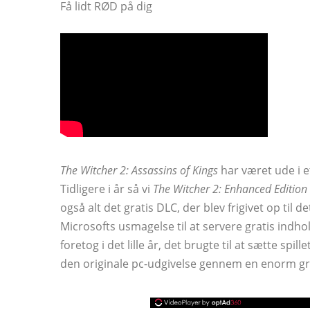
Få lidt RØD på dig
The Witcher 2: Assassins of Kings
har været ude i e
Tidligere i år så vi
The Witcher 2: Enhanced Edition
også alt det gratis DLC, der blev frigivet op til 
Microsofts usmagelse til at servere gratis indh
foretog i det lille år, det brugte til at sætte spil
den originale pc-udgivelse gennem en enorm gra