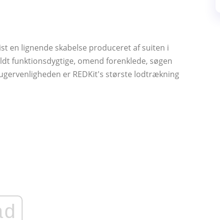
vist en lignende skabelse produceret af suiten i
 fuldt funktionsdygtige, omend forenklede, søgen
 brugervenligheden er REDKit's største lodtrækning
ad