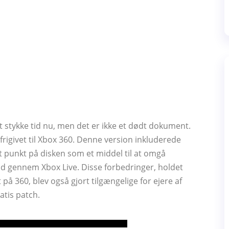
t stykke tid nu, men det er ikke et dødt dokument.
frigivet til Xbox 360. Denne version inkluderede
det punkt på disken som et middel til at omgå
old gennem Xbox Live. Disse forbedringer, holdet
let på 360, blev også gjort tilgængelige for ejere af
tis patch.