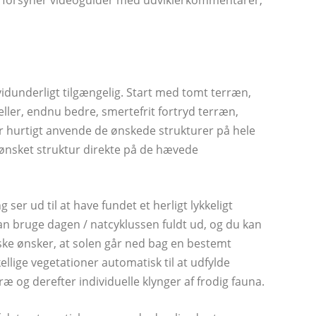
 forsyner videoguider med udviklerkommentarer,
vidunderligt tilgængelig. Start med tomt terræn,
 eller, endnu bedre, smertefrit fortryd terræn,
er hurtigt anvende de ønskede strukturer på hele
 ønsket struktur direkte på de hævede
r ud til at have fundet et herligt lykkeligt
n bruge dagen / natcyklussen fuldt ud, og du kan
ke ønsker, at solen går ned bag en bestemt
ellige vegetationer automatisk til at udfylde
ræ og derefter individuelle klynger af frodig fauna.