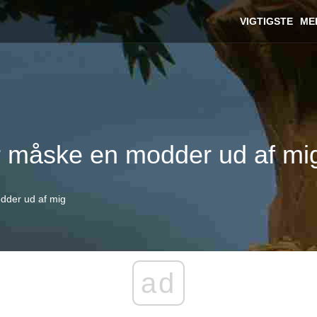
VIGTIGSTE
ME
r måske en modder ud af mi
dder ud af mig
ad