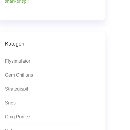
snakker spil
Kategori
Flysimulator
Gem Chilluns
Strategispil
Snes
Omg Poniez!