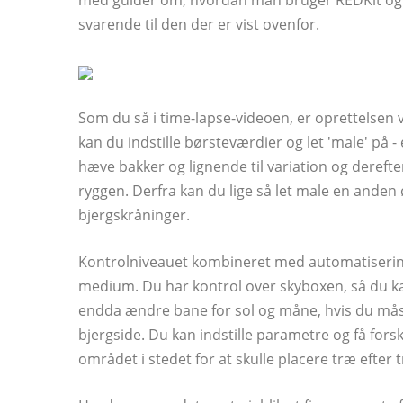
med guider om, hvordan man bruger REDKit og
svarende til den der er vist ovenfor.
Som du så i time-lapse-videoen, er oprettelsen 
kan du indstille børsteværdier og let 'male' på -
hæve bakker og lignende til variation og dereft
ryggen. Derfra kan du lige så let male en anden
bjergskråninger.
Kontrolniveauet kombineret med automatisering se
medium. Du har kontrol over skyboxen, så du ka
endda ændre bane for sol og måne, hvis du mås
bjergside. Du kan indstille parametre og få forsk
området i stedet for at skulle placere træ efter t