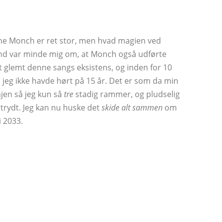
he Monch er ret stor, men hvad magien ved
nd var minde mig om, at Monch også udførte
t glemt denne sangs eksistens, og inden for 10
g, jeg ikke havde hørt på 15 år. Det er som da min
njen så jeg kun så
tre
stadig rammer, og pludselig
rtrydt. Jeg kan nu huske det
skide alt sammen
om
i 2033.