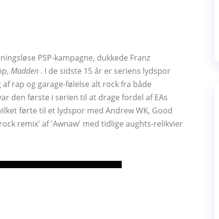
meningsløse PSP-kampagne, dukkede Franz
mp,
Madden
. I de sidste 15 år er seriens lydspor
 af rap og garage-følelse alt rock fra både
ar den første i serien til at drage fordel af EAs
ilket førte til et lydspor med Andrew WK, Good
ck remix' af 'Awnaw' med tidlige aughts-relikvier