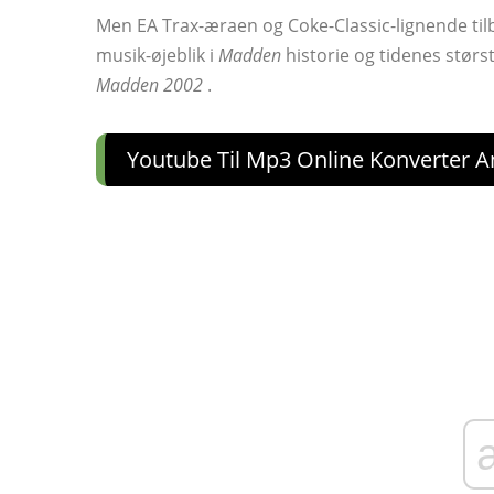
Men EA Trax-æraen og Coke-Classic-lignende tilb
musik-øjeblik i
Madden
historie og tidenes størs
Madden 2002
.
Youtube Til Mp3 Online Konverter 