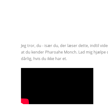
Jeg tror, ​​du - især du, der læser dette, indtil 
at du kender Pharoahe Monch. Lad mig hjælpe dig
dårlig, hvis du ikke har et.