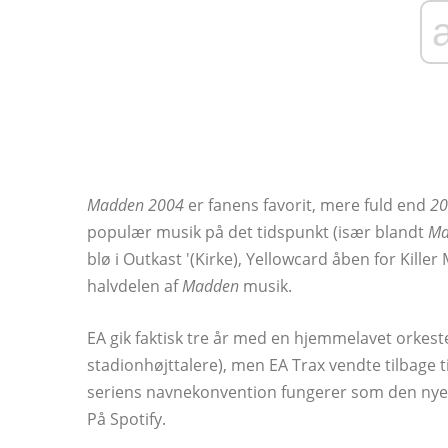
Madden 2004
er fanens favorit, mere fuld end
20
populær musik på det tidspunkt (især blandt
Ma
blø i Outkast '(Kirke), Yellowcard åben for Killer
halvdelen af
Madden
musik.
EA gik faktisk tre år med en hjemmelavet orkes
stadionhøjttalere), men EA Trax vendte tilbage t
seriens navnekonvention fungerer som den nye bil
På Spotify.