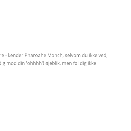
videre - kender Pharoahe Monch, selvom du ikke ved,
 mod din 'ohhhh'! øjeblik, men føl dig ikke