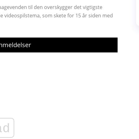
agevenden til den overskygger det vigtigste
te videospilstema, som skete for 15 år siden med
Anmeldelser
ad