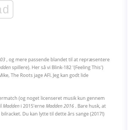
ad
03
, og mere passende blandet til at repræsentere
dden
spillere). Her så vi Blink-182 '(Feeling This')
 Mike, The Roots jage AFI. Jeg kan godt lide
termatch (og noget licenseret musik kun gennem
il
Madden
i 2015'erne
Madden 2016
. Bare husk, at
racket. Du kan lytte til dette års sange (2017!)