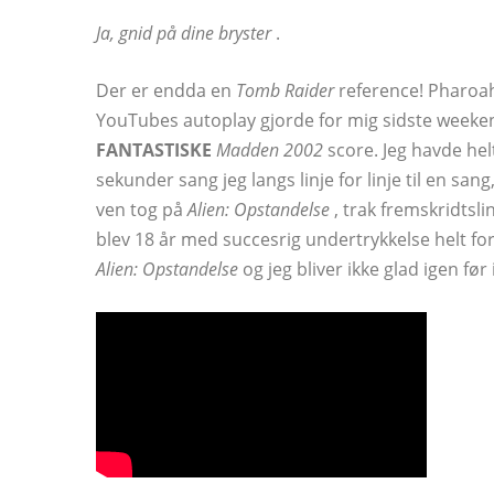
Ja, gnid på dine bryster
.
Der er endda en
Tomb Raider
reference! Pharoa
YouTubes autoplay gjorde for mig sidste weeke
FANTASTISKE
Madden 2002
score. Jeg havde hel
sekunder sang jeg langs linje for linje til en san
ven tog på
Alien: Opstandelse
, trak fremskridtsli
blev 18 år med succesrig undertrykkelse helt fo
Alien: Opstandelse
og jeg bliver ikke glad igen før 