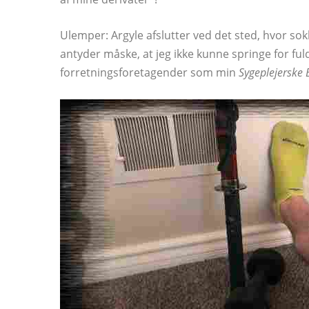
Ulemper: Argyle afslutter ved det sted, hvor sokk
antyder måske, at jeg ikke kunne springe for fu
forretningsforetagender som min
Sygeplejerske