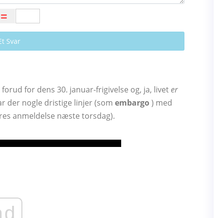
Et Svar
orud for dens 30. januar-frigivelse og, ja, livet
er
r der nogle dristige linjer (som
embargo
) med
res anmeldelse næste torsdag).
ad