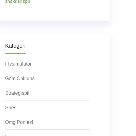
snakker spil
Kategori
Flysimulator
Gem Chilluns
Strategispil
Snes
Omg Poniez!