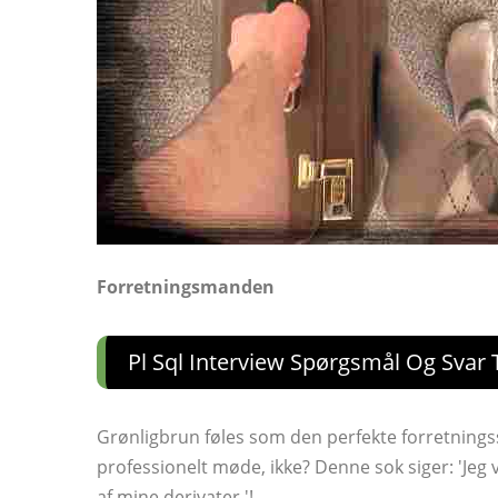
Forretningsmanden
Pl Sql Interview Spørgsmål Og Svar T
Grønligbrun føles som den perfekte forretningsso
professionelt møde, ikke? Denne sok siger: 'Jeg 
af ​​mine derivater '!