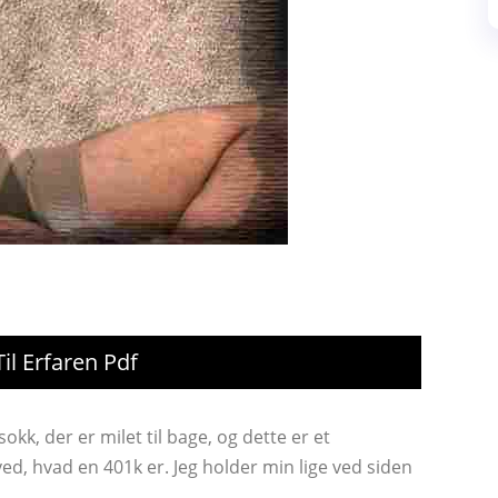
il Erfaren Pdf
kk, der er milet til bage, og dette er et
ved, hvad en 401k er. Jeg holder min lige ved siden