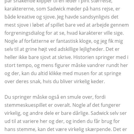
par snakende klipper til en leder i pint størrelse,
karaktererne, som Sadwick møder på hans rejse, er
både kreative og sjove. Jeg havde sandsynligvis det
mest sjove i løbet af spillet bare ved at arbejde gennem
forgreningsdialog for at se, hvad karakterer ville sige.
Nogle af forfatterne er fantastisk kloge, og jeg fik mig
selv til at grine højt ved adskillige lejligheder. Det er
heller ikke bare sjovt at skrive. Historien springer med i
stort tempo, og mens figurer måske vandrer rundt her
og der, kan du altid klikke med musen for at springe
over deres snak, hvis du bliver virkelig keder.
Du springer måske også en smule over, fordi
stemmeskuespillet er overalt. Nogle af det fungerer
virkelig, og andre dele er bare dårlige. Sadwick selv ser
ud til at variere her og der, og inden du får brug for
hans stemme, kan det være virkelig skærpende. Det er