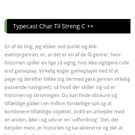
Typecast Char Til Streng C ++
En af de ting, jeg elsker ved punkt-og-klik-
eventyrgenren, er, at det er en af ​​de få genrer, hvor
historien spiller en lige så vigtig, hvis ikke vigtigere rolle
end gameplay. Virkelig koger gameplayet ned til at
pege og derefter klikke (og dermed gøre genren virkelig
passende navngivet), så hvad der skiller sig ud er
historien og skrivningen. Du kan finde obskure og
tilfældige gåder i en million forskellige spil og at
kombinere tilfældige objekter, indtil en arbejder med
en anden, ikke i sig selv er en 'udfordring'. Det, der
betyder mest, er historien og karaktererne og det at