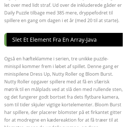
let over med lidt straf. Ud over de inkluderede gåder er
Daily Puzzle tilbage med 385 mere, dryppefodret til
spillere en gang om dagen i et år (med 20 til at starte).
Slet Et Element Fra En Array-Java
Også en hæfteklamme i serien, tre unikke puzzle-
minispil kommer frem i løbet af spillet. Denne gang er
minispilene Dress Up, Nutty Roller og Bloom Burst.
Nutty Roller opgaver spillere med at få en sfærisk
møtrik til en målplads ved at slå den med rullende sten,
og det fungerer godt bortset fra dets flytbare kamera,
som til tider skjuler vigtige kortelementer. Bloom Burst
har spillere, der placerer blomster på et firkantet gitter
for at modregne en kædereaktion for at få træer til at