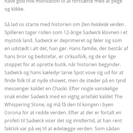
have god nok motivation til at fortsætte med at pege
og klikke.
Så lad os starte med historien om
Den hviskede verden
.
Spilleren tager rollen som 12-årige Sadwick klovnen i et
mystisk land. Sadwick er deprimeret og føler sig som
en udstødt i alt det, han gør. Hans familie, der består af
hans bror og bedstefar, er cirkusfolk, og de er lige
stoppet for at oprette butik, når historien begynder.
Sadwick og hans kæledyr larve Spot vove sig ud for at
finde folk til at nyde showet, men de støder på en tynd
messenger kaldet en Chaski. Efter nogle vanskelige
snak ender Sadwick med en vigtig artefakt kaldet The
Whispering Stone, og må få den til kongen i byen
Corona for at redde verden. Efter at der er fortalt en
profeti til Sadwick viser det sig imidlertid, at han rent
faktisk var på vej til at ødelægge verden. Som sådan