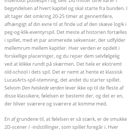
indeholdt puslespil i sig selv. Du mister dine varer i
begyndelsen af ​​hvert kapitel og skal starte fra bunden. I
alt tager det omkring 20-25 timer at gennemføre,
afhængigt af din evne til at finde ud af den skæve logik i
peg-og-klik-eventyrspil. Det meste af historien fortælles
i spillet, med et par animerede sekvenser, der udfylder
mellemrum mellem kapitler. Hver verden er opdelt i
forskellige placeringer, og du rejser dem selvfølgelig
ved at klikke rundt på skærmen. Det hele er ekstremt
old-school i dets spil. Det er nemt at hente et klassisk
LucasArts-spil-stemning, det andet du starter spillet.
Selvom
Den hviskede verden
lever ikke op til de fleste af
disse klassikere, følelsen er bestemt der, og det er en,
der bliver sværere og sværere at komme med.
En af grundene til, at følelsen er så stærk, er de smukke
2D-scener / -indstillinger, som spillet foregår i. Hver