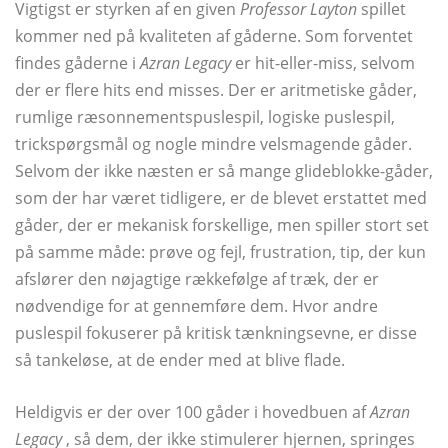
Vigtigst er styrken af ​​en given
Professor Layton
spillet
kommer ned på kvaliteten af ​​gåderne. Som forventet
findes gåderne i
Azran Legacy
er hit-eller-miss, selvom
der er flere hits end misses. Der er aritmetiske gåder,
rumlige ræsonnementspuslespil, logiske puslespil,
trickspørgsmål og nogle mindre velsmagende gåder.
Selvom der ikke næsten er så mange glideblokke-gåder,
som der har været tidligere, er de blevet erstattet med
gåder, der er mekanisk forskellige, men spiller stort set
på samme måde: prøve og fejl, frustration, tip, der kun
afslører den nøjagtige rækkefølge af træk, der er
nødvendige for at gennemføre dem. Hvor andre
puslespil fokuserer på kritisk tænkningsevne, er disse
så tankeløse, at de ender med at blive flade.
Heldigvis er der over 100 gåder i hovedbuen af
Azran
Legacy
, så dem, der ikke stimulerer hjernen, springes