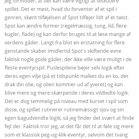
Jeg formoder, at det kan være vigtigt at diskutere
spillet. Det er mest, hvad du forventer af et spil i
genren, skønt tilføjelsen af ​​Spot tilføjer lidt af et twist.
Spot kan ændre former (regelmæssig, tung, ild, flere
kugler, flade) og kan derfor bruges til at løse mange af
verdens gåder. Langt fra blot en erstatning for flere
genstande skaber imidlertid Spot's skiftende evne
faktisk nogle gode gåder, der ikke ville være muligt i de
fleste eventyrspil. Puslespilene bøjer selv logik efter
deres egen vilje (på et tidspunkt malkes du en ko, der
drak din olie, og olien kommer ud af yveret) og kan
blive mere og mere skærpende i deres vildledte logik.
Det er dog temmelig på niveau med kurset i spil som
disse, og spillet rutinerer rutinemæssigt sjov og sin
egen bagudvendte logik, så jeg finder det svært at finde
fejl der. Faktisk tror jeg, at det får det til at føle sig mere
som et klassisk peg-og-klik-eventyr, selvom det tvang