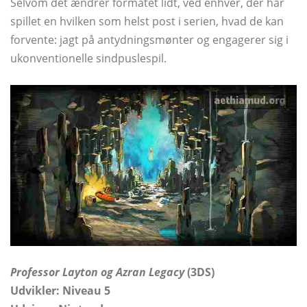
Selvom det ændrer formatet lidt, ved enhver, der har
spillet en hvilken som helst post i serien, hvad de kan
forvente: jagt på antydningsmønter og engagerer sig i
ukonventionelle sindpuslespil.
Professor Layton og Azran Legacy
(3DS)
Udvikler: Niveau 5