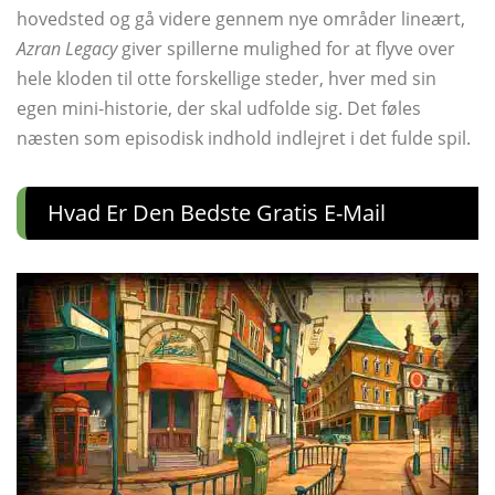
hovedsted og gå videre gennem nye områder lineært,
Azran Legacy
giver spillerne mulighed for at flyve over
hele kloden til otte forskellige steder, hver med sin
egen mini-historie, der skal udfolde sig. Det føles
næsten som episodisk indhold indlejret i det fulde spil.
Hvad Er Den Bedste Gratis E-Mail