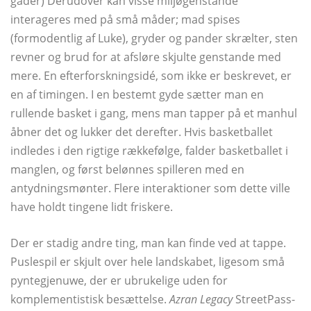
gåder) Derudover kan visse miljøgenstande
interageres med på små måder; mad spises
(formodentlig af Luke), gryder og pander skrælter, sten
revner og brud for at afsløre skjulte genstande med
mere. En efterforskningsidé, som ikke er beskrevet, er
en af ​​timingen. I en bestemt gyde sætter man en
rullende basket i gang, mens man tapper på et manhul
åbner det og lukker det derefter. Hvis basketballet
indledes i den rigtige rækkefølge, falder basketballet i
manglen, og først belønnes spilleren med en
antydningsmønter. Flere interaktioner som dette ville
have holdt tingene lidt friskere.
Der er stadig andre ting, man kan finde ved at tappe.
Puslespil er skjult over hele landskabet, ligesom små
pyntegjenuwe, der er ubrukelige uden for
komplementistisk besættelse.
Azran Legacy
StreetPass-