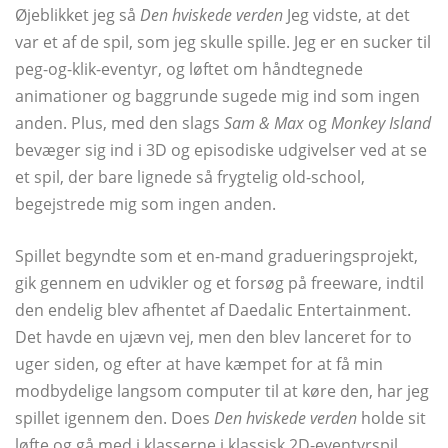
Øjeblikket jeg så
Den hviskede verden
Jeg vidste, at det
var et af de spil, som jeg skulle spille. Jeg er en sucker til
peg-og-klik-eventyr, og løftet om håndtegnede
animationer og baggrunde sugede mig ind som ingen
anden. Plus, med den slags
Sam & Max
og
Monkey Island
bevæger sig ind i 3D og episodiske udgivelser ved at se
et spil, der bare lignede så frygtelig old-school,
begejstrede mig som ingen anden.
Spillet begyndte som et en-mand gradueringsprojekt,
gik gennem en udvikler og et forsøg på freeware, indtil
den endelig blev afhentet af Daedalic Entertainment.
Det havde en ujævn vej, men den blev lanceret for to
uger siden, og efter at have kæmpet for at få min
modbydelige langsom computer til at køre den, har jeg
spillet igennem den. Does
Den hviskede verden
holde sit
løfte og gå med i klasserne i klassisk 2D-eventyrspil,