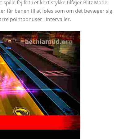
spille fejlfrit i et kort stykke tilføjer Blitz Mode
er får banen til at føles som om det bevæger sig
ørre pointbonuser i intervaller.