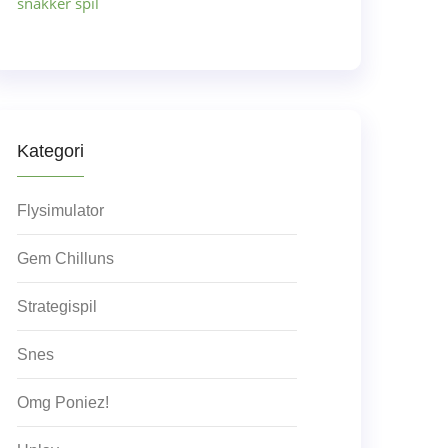
snakker spil
Kategori
Flysimulator
Gem Chilluns
Strategispil
Snes
Omg Poniez!