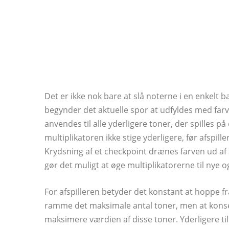
Det er ikke nok bare at slå noterne i en enkelt
begynder det aktuelle spor at udfyldes med farve
anvendes til alle yderligere toner, der spilles på
multiplikatoren ikke stige yderligere, før afspill
Krydsning af et checkpoint drænes farven ud af al
gør det muligt at øge multiplikatorerne til nye o
For afspilleren betyder det konstant at hoppe fr
ramme det maksimale antal toner, men at konse
maksimere værdien af ​​disse toner. Yderligere tilf