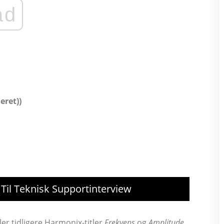
ad
eret))
il Teknisk Supportinterview
ler tidligere Harmonix-titler
Frekvens
og
Amplitude