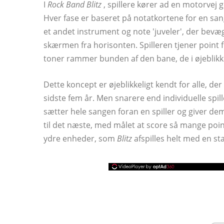
I
Rock Band Blitz
, spillere kører ad en motorvej 
Hver fase er baseret på notatkortene for en san
et andet instrument og note 'juveler', der bevæge
skærmen fra horisonten. Spilleren tjener point f
toner rammer bunden af ​​den bane, de i øjeblik
Dette koncept er øjeblikkeligt kendt for alle, de
sidste fem år. Men snarere end individuelle spil
sætter hele sangen foran en spiller og giver de
til det næste, med målet at score så mange po
ydre enheder, som
Blitz
afspilles helt med en st