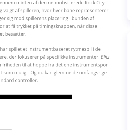
gennem midten af ​​den neonobsicerede Rock City.
g valgt af spilleren, hvor hver bane repræsenterer
r sig mod spillerens placering i bunden af ​​
or at få trykket på timingsknappen, når disse
ket besætter.
r har spillet et instrumentbaseret rytmespil i de
lere, der fokuserer på specifikke instrumenter,
Blitz
m friheden til at hoppe fra det ene instrumentspor
int som muligt. Og du kan glemme de omfangsrige
andard controller.