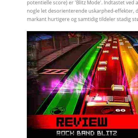
potentielle score) er 'Blitz Mode'. Indtastet ved at 
nogle let desorienterende uskarphed-effekter, d
markant hurtigere og samtidig tildeler stadig st