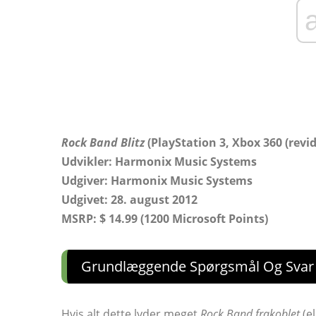
Rock Band Blitz
(PlayStation 3, Xbox 360 (revid
Udvikler: Harmonix Music Systems
Udgiver: Harmonix Music Systems
Udgivet: 28. august 2012
MSRP: $ 14.99 (1200 Microsoft Points)
Grundlæggende Spørgsmål Og Svar T
Hvis alt dette lyder meget
Rock Band frakoblet
(el