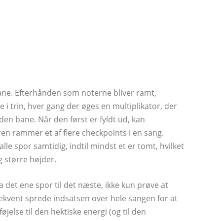
 bane. Efterhånden som noterne bliver ramt,
 i trin, hver gang der øges en multiplikator, der
 den bane. Når den først er fyldt ud, kan
eren rammer et af flere checkpoints i en sang.
le spor samtidig, indtil mindst et er tomt, hvilket
g større højder.
a det ene spor til det næste, ikke kun prøve at
kvent sprede indsatsen over hele sangen for at
øjelse til den hektiske energi (og til den