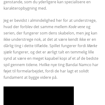
genstande, som du yderligere kan specialisere en
karakteropbygning med.
Jeg er bevidst i almindelighed her for at understrege,
hvad der forblev det samme mellem
Kode vene
og
serien, der fungerer som dens skabelon, men jeg kan
ikke understrege nok, at det at være kendt ikke er en
dårlig ting i dette tilfælde. Spillet fungerer fordi
Mørke
sjæle
fungerer, og det er ærligt talt en temmelig lille
synd at være en meget kapabel kopi af et af de bedste
spil gennem tidene. Hvilke nye ting Bandai Namco har
føjet til formelarbejdet, fordi de har lagt et solidt
fundament at bygge videre på.