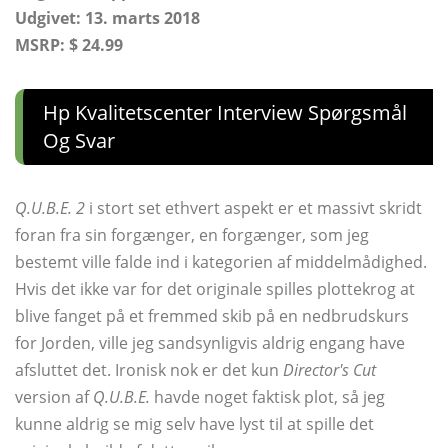
Udgivet: 13. marts 2018
MSRP: $ 24.99
Hp Kvalitetscenter Interview Spørgsmål
Og Svar
Q.U.B.E. 2
i stort set ethvert aspekt er et massivt skridt
foran fra sin forgænger, en forgænger, som jeg
bestemt ville falde ind i kategorien af ​​middelmådighed.
Hvis det ikke var for det originale spilles plottekrog at
blive fanget på et fremmed skib på en nedbrudskurs
for Jorden, ville jeg sandsynligvis aldrig engang have
afsluttet det. Ironisk nok er det kun
Director's Cut
version af
Q.U.B.E.
havde noget faktisk plot, så jeg
kunne aldrig se mig selv have lyst til at spille det