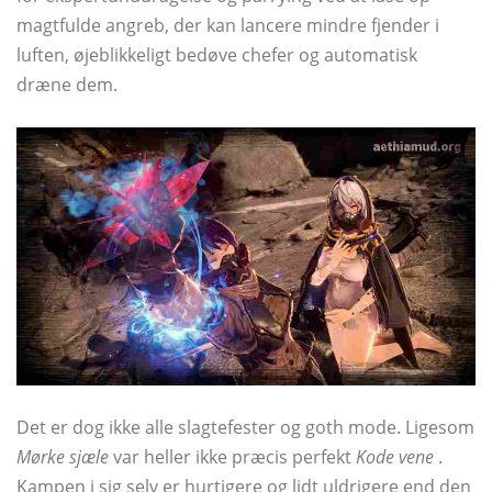
magtfulde angreb, der kan lancere mindre fjender i
luften, øjeblikkeligt bedøve chefer og automatisk
dræne dem.
Det er dog ikke alle slagtefester og goth mode. Ligesom
Mørke sjæle
var heller ikke præcis perfekt
Kode vene
.
Kampen i sig selv er hurtigere og lidt uldrigere end den