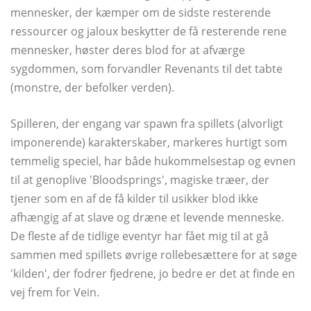
mennesker, der kæmper om de sidste resterende
ressourcer og jaloux beskytter de få resterende rene
mennesker, høster deres blod for at afværge
sygdommen, som forvandler Revenants til det tabte
(monstre, der befolker verden).
Spilleren, der engang var spawn fra spillets (alvorligt
imponerende) karakterskaber, markeres hurtigt som
temmelig speciel, har både hukommelsestap og evnen
til at genoplive 'Bloodsprings', magiske træer, der
tjener som en af ​​de få kilder til usikker blod ikke
afhængig af at slave og dræne et levende menneske.
De fleste af de tidlige eventyr har fået mig til at gå
sammen med spillets øvrige rollebesættere for at søge
'kilden', der fodrer fjedrene, jo bedre er det at finde en
vej frem for Vein.