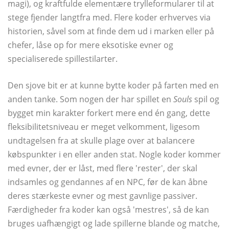
magi), og kraftfulde elementære trylleformularer til at
stege fjender langtfra med. Flere koder erhverves via
historien, såvel som at finde dem ud i marken eller på
chefer, låse op for mere eksotiske evner og
specialiserede spillestilarter.
Den sjove bit er at kunne bytte koder på farten med en
anden tanke. Som nogen der har spillet en
Souls
spil og
bygget min karakter forkert mere end én gang, dette
fleksibilitetsniveau er meget velkomment, ligesom
undtagelsen fra at skulle plage over at balancere
købspunkter i en eller anden stat. Nogle koder kommer
med evner, der er låst, med flere 'rester', der skal
indsamles og gendannes af en NPC, før de kan åbne
deres stærkeste evner og mest gavnlige passiver.
Færdigheder fra koder kan også 'mestres', så de kan
bruges uafhængigt og lade spillerne blande og matche,