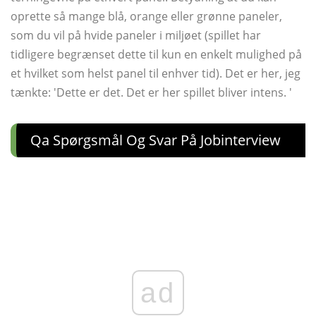
oprette så mange blå, orange eller grønne paneler,
som du vil på hvide paneler i miljøet (spillet har
tidligere begrænset dette til kun en enkelt mulighed på
et hvilket som helst panel til enhver tid). Det er her, jeg
tænkte: 'Dette er det. Det er her spillet bliver intens. '
Qa Spørgsmål Og Svar På Jobinterview
ad