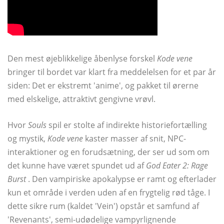
Den mest øjeblikkelige åbenlyse forskel
Kode vene
bringer til bordet var klart fra meddelelsen for et par år
siden: Det er ekstremt 'anime', og pakket til ørerne
med elskelige, attraktivt gengivne vrøvl.
Hvor
Souls
spil er stolte af indirekte historiefortælling
og mystik,
Kode vene
kaster masser af snit, NPC-
interaktioner og en forudsætning, der ser ud som om
det kunne have været spundet ud af
God Eater 2: Rage
Burst
. Den vampiriske apokalypse er ramt og efterlader
kun et område i verden uden af ​​en frygtelig rød tåge. I
dette sikre rum (kaldet 'Vein') opstår et samfund af
'Revenants', semi-udødelige vampyrlignende