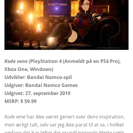
Kode vene
(PlayStation 4 (Anmeldt på en PS4 Pro),
Xbox One, Windows)
Udvikler:
Bandai Namco-spil
Udgiver: Bandai Namco Games
Udgivet: 27. september 2019
MSRP: $ 59.99
Kode vene
har ikke været genert over dens inspiration,
men ærligt talt, selv var jeg ikke parat til at se, i hvilket
omfang det har løftet det grundlæggende
Mørke sjæle