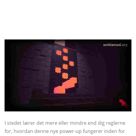
I stedet lærer det mere eller mindre end dig reglerne
for, hvordan denne nye power-up fungerer inden for