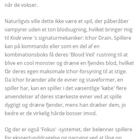
når de vokser.
Naturligvis ville dette ikke være et spil, der påberåber
vampyrer uden et ton blodsugning, hvilket bringer mig
til
Kode vene
's signaturmekaniker: Ichor Drain. Spillere
kan på kommando eller som en del af en
kombinationsboks få deres 'Blood Veil' rustning til at
blive en cool monster og dræne en fjendes blod, hvilket
får deres egen maksimale Ichor-forsyning til at stige.
Da Ichor brænder alle de evner og staveformer, en
spiller har, kan en spiller i det væsentlige 'købe' flere
anvendelser af deres stærkeste evner ved at spille
dygtigt og dræne fjender, mens han dræber dem, jo ​​
bedre er de virkelig hårde bosser imod.
Og der er også 'Fokus' -systemet, der belønner spillere
for ekspertunddragelse og parrying ved at låse op