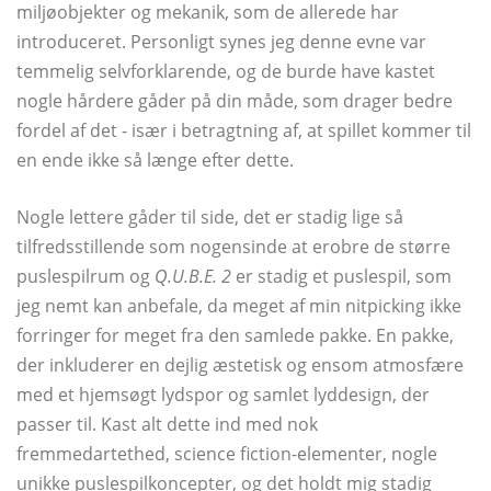
miljøobjekter og mekanik, som de allerede har
introduceret. Personligt synes jeg denne evne var
temmelig selvforklarende, og de burde have kastet
nogle hårdere gåder på din måde, som drager bedre
fordel af det - især i betragtning af, at spillet kommer til
en ende ikke så længe efter dette.
Nogle lettere gåder til side, det er stadig lige så
tilfredsstillende som nogensinde at erobre de større
puslespilrum og
Q.U.B.E. 2
er stadig et puslespil, som
jeg nemt kan anbefale, da meget af min nitpicking ikke
forringer for meget fra den samlede pakke. En pakke,
der inkluderer en dejlig æstetisk og ensom atmosfære
med et hjemsøgt lydspor og samlet lyddesign, der
passer til. Kast alt dette ind med nok
fremmedartethed, science fiction-elementer, nogle
unikke puslespilkoncepter, og det holdt mig stadig