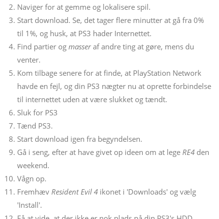
Naviger for at gemme og lokalisere spil.
Start download. Se, det tager flere minutter at gå fra 0%
til 1%, og husk, at PS3 hader Internettet.
Find partier og
masser
af andre ting at gøre, mens du
venter.
Kom tilbage senere for at finde, at PlayStation Network
havde en fejl, og din PS3 nægter nu at oprette forbindelse
til internettet uden at være slukket og tændt.
Sluk for PS3
Tænd PS3.
Start download igen fra begyndelsen.
Gå i seng, efter at have givet op ideen om at lege
RE4
den
weekend.
Vågn op.
Fremhæv
Resident Evil 4
ikonet i 'Downloads' og vælg
'Install'.
Få at vide, at der ikke er nok plads på din PS3's HDD.