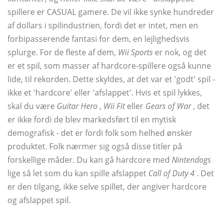
spillere er CASUAL gamere. De vil ikke synke hundreder
af dollars i spilindustrien, fordi det er intet, men en
forbipasserende fantasi for dem, en lejlighedsvis
splurge. For de fleste af dem,
Wii Sports
er nok, og det
er et spil, som masser af hardcore-spillere også kunne
lide, til rekorden. Dette skyldes, at det var et 'godt' spil -
ikke et 'hardcore' eller 'afslappet'. Hvis et spil lykkes,
skal du være
Guitar Hero
,
Wii Fit
eller
Gears of War
, det
er ikke fordi de blev markedsført til en mytisk
demografisk - det er fordi folk som helhed ønsker
produktet. Folk nærmer sig også disse titler på
forskellige måder. Du kan gå hardcore med
Nintendogs
lige så let som du kan spille afslappet
Call of Duty 4
. Det
er den tilgang, ikke selve spillet, der angiver hardcore
og afslappet spil.