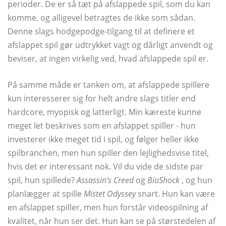
perioder. De er så tæt på afslappede spil, som du kan
komme, og alligevel betragtes de ikke som sådan.
Denne slags hodgepodge-tilgang til at definere et
afslappet spil gør udtrykket vagt og dårligt anvendt og
beviser, at ingen virkelig ved, hvad afslappede spil er.
På samme måde er tanken om, at afslappede spillere
kun interesserer sig for helt andre slags titler end
hardcore, myopisk og latterligt. Min kæreste kunne
meget let beskrives som en afslappet spiller - hun
investerer ikke meget tid i spil, og følger heller ikke
spilbranchen, men hun spiller den lejlighedsvise titel,
hvis det er interessant nok. Vil du vide de sidste par
spil, hun spillede?
Assassin's Creed
og
BioShock
, og hun
planlægger at spille
Mistet Odyssey
snart. Hun kan være
en afslappet spiller, men hun forstår videospilning af
kvalitet, når hun ser det. Hun kan se på størstedelen af ​​