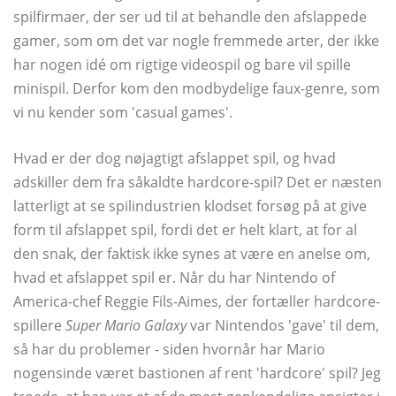
spilfirmaer, der ser ud til at behandle den afslappede
gamer, som om det var nogle fremmede arter, der ikke
har nogen idé om rigtige videospil og bare vil spille
minispil. Derfor kom den modbydelige faux-genre, som
vi nu kender som 'casual games'.
Hvad er der dog nøjagtigt afslappet spil, og hvad
adskiller dem fra såkaldte hardcore-spil? Det er næsten
latterligt at se spilindustrien klodset forsøg på at give
form til afslappet spil, fordi det er helt klart, at for al
den snak, der faktisk ikke synes at være en anelse om,
hvad et afslappet spil er. Når du har Nintendo of
America-chef Reggie Fils-Aimes, der fortæller hardcore-
spillere
Super Mario Galaxy
var Nintendos 'gave' til dem,
så har du problemer - siden hvornår har Mario
nogensinde været bastionen af ​​rent 'hardcore' spil? Jeg