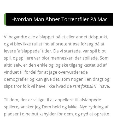
Hvordan Man Åbner Torrentfiler På Mac
Vi begyndte alle afslappet på et eller andet tidspunkt,
og vi blev ikke rullet ind af prætentiøse forsøg på at
levere 'afslappede' titler. Da vi startede, var spil blot
spil, og spillere var blot mennesker, der spillede. Som
altid selv, er den enkle og logiske tilgang kastet ud af
vinduet til fordel for at jage overvurderede
demografier og kun give det, som nogen i en dragt og
slips tror folk vil have, ikke hvad de
rent faktisk
vil have.
Til dem, der er villige til at appellere til afslappede
spillere, ønsker jeg Dem held og lykke. Nyd rydning af
pladser i dine butikshylder for dem, og nyd at oprette