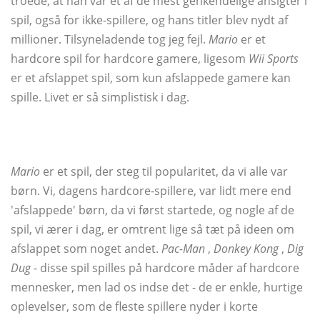
troede, at han var et af de mest genkendelige ansigter i
spil, også for ikke-spillere, og hans titler blev nydt af
millioner. Tilsyneladende tog jeg fejl.
Mario
er et
hardcore spil for hardcore gamere, ligesom
Wii Sports
er et afslappet spil, som kun afslappede gamere kan
spille. Livet er så simplistisk i dag.
Mario
er et spil, der steg til popularitet, da vi alle var
børn. Vi, dagens hardcore-spillere, var lidt mere end
'afslappede' børn, da vi først startede, og nogle af de
spil, vi ærer i dag, er omtrent lige så tæt på ideen om
afslappet som noget andet.
Pac-Man
,
Donkey Kong
,
Dig
Dug
- disse spil spilles på hardcore måder af hardcore
mennesker, men lad os indse det - de er enkle, hurtige
oplevelser, som de fleste spillere nyder i korte