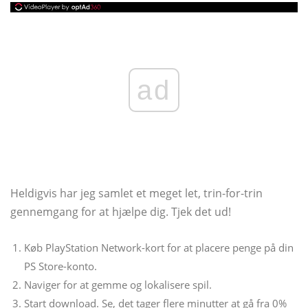
ad
Heldigvis har jeg samlet et meget let, trin-for-trin
gennemgang for at hjælpe dig. Tjek det ud!
Køb PlayStation Network-kort for at placere penge på din
PS Store-konto.
Naviger for at gemme og lokalisere spil.
Start download. Se, det tager flere minutter at gå fra 0%