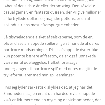
løbet af det sidste år eller deromkring. Den såkaldte
casual gamer, en fantastisk væsen, der vil give millioner
af fortryllede dollars og magiske potions, er en af ​​
spilindustriens mest efterspurgte enheder.
Så tilsyneladende elsket af selskaberne, som de er,
bliver disse afslappede spillere lige så hånede af deres
hardcore modsætninger. Disse afslappede dyr er ikke
kun potente bærere af feestøv, de er også uønskede
væsener til ødelæggelse, hvilket forårsager
undergangen til 'hardcore-spil' med deres magtfulde
trylleformularer med minispil-samlinger.
Hvis jeg lyder sarkastisk, skyldes det, at jeg har det.
Sandheden i sagen er, at den hardcore / afslappede
kløft er lidt mere end en myte, og de virksomheder, der