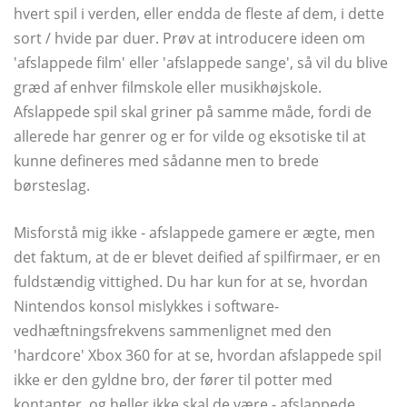
hvert spil i verden, eller endda de fleste af dem, i dette
sort / hvide par duer. Prøv at introducere ideen om
'afslappede film' eller 'afslappede sange', så vil du blive
græd af enhver filmskole eller musikhøjskole.
Afslappede spil skal griner på samme måde, fordi de
allerede har genrer og er for vilde og eksotiske til at
kunne defineres med sådanne men to brede
børsteslag.
Misforstå mig ikke - afslappede gamere er ægte, men
det faktum, at de er blevet deified af spilfirmaer, er en
fuldstændig vittighed. Du har kun for at se, hvordan
Nintendos konsol mislykkes i software-
vedhæftningsfrekvens sammenlignet med den
'hardcore' Xbox 360 for at se, hvordan afslappede spil
ikke er den gyldne bro, der fører til potter med
kontanter, og heller ikke skal de være - afslappede