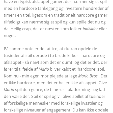
have en typisk afslappet gamer, der nærmer sig et spil
med en hardcore tankegang og investere hundreder af
timer i en titel, ligesom en traditionelt hardcore gamer
tilfældigt kan nærme sig et spil og kun spille det nu og
da. Hellig crap, det er næsten som folk er
individer
eller
noget.
På samme note er det at tro, at du kan opdele de
tusinder af spil derude i to brede kirker - hardcore og
afslappet - så naivt som det er dumt, og det er det, der
fører til tilfælde af
Mario
bliver kaldt et 'hardcore' spil.
Kom nu - min egen mor plejede at lege
Mario Bros
. Det
er ikke hardcore, men det er heller ikke afslappet. Give
Mario
spil den genre, de tilhører - platforming - og lad
den være der. Spil er spil og vil blive spillet af tusinder
af forskellige mennesker med forskellige livsstiler og
forskellige niveauer af engagement. Du kan ikke opdele