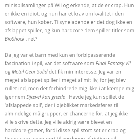
minispilsamlinger på Wii og erkende, at de er crap. Hun
er ikke en idiot, og hun har et krav om kvalitet i den
software, hun køber. Tilsyneladende er det dog ikke en
afslappet spiller, og kun hardcore dem spiller titler som
BioShock
, ret?
Da jeg var et barn med kun en forbipasserende
fascination i spil, var det software som
Final Fantasy VII
og
Metal Gear Solid
det fik min interesse. Jeg var en
meget afslappet spiller i meget af mit liv, før jeg blev
rullet ind, men det forhindrede mig ikke i at kæmpe mig
igennem
Djævel kan græde
. Havde jeg kun spillet de
'afslappede spil', der i øjeblikket markedsføres til
almindelige målgrupper, er chancerne for, at jeg ikke
ville skrive dette. Jeg ville aldrig være blevet en
hardcore-gamer, fordi disse spil stort set er crap og
tjener som ingen port til verdenen af ​​rigtige spil.