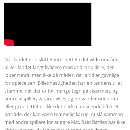
Når landet er tilsluttet internettet i det vilde område,
bliver landet langt livligere med andre spillere, der
løber rundt, men ikke på måder, der altid er gavnlige
for oplevelsen. Billedhastigheden har en tendens til at
stamme, når der er for mange tegn på skærmen, og
andre afspilleravatarer vises og forsvinder uden rim
eller grund. Det er ikke det bedste udseende efter et
område, der kan være temmelig karrig. At slå sammen
med andre spillere for at gøre Max Raid Battles har ikke