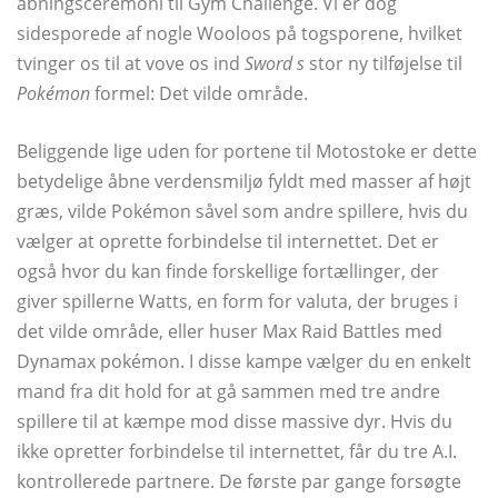
åbningsceremoni til Gym Challenge. Vi er dog
sidesporede af nogle Wooloos på togsporene, hvilket
tvinger os til at vove os ind
Sword s
stor ny tilføjelse til
Pokémon
formel: Det vilde område.
Beliggende lige uden for portene til Motostoke er dette
betydelige åbne verdensmiljø fyldt med masser af højt
græs, vilde Pokémon såvel som andre spillere, hvis du
vælger at oprette forbindelse til internettet. Det er
også hvor du kan finde forskellige fortællinger, der
giver spillerne Watts, en form for valuta, der bruges i
det vilde område, eller huser Max Raid Battles med
Dynamax pokémon. I disse kampe vælger du en enkelt
mand fra dit hold for at gå sammen med tre andre
spillere til at kæmpe mod disse massive dyr. Hvis du
ikke opretter forbindelse til internettet, får du tre A.I.
kontrollerede partnere. De første par gange forsøgte