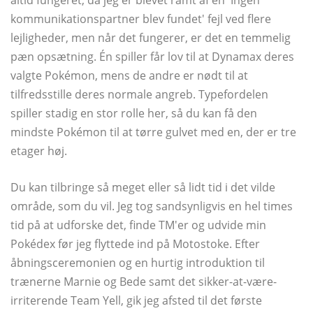
altid fungeret, da jeg er blevet ramt af en 'Ingen
kommunikationspartner blev fundet' fejl ved flere
lejligheder, men når det fungerer, er det en temmelig
pæn opsætning. Én spiller får lov til at Dynamax deres
valgte Pokémon, mens de andre er nødt til at
tilfredsstille deres normale angreb. Typefordelen
spiller stadig en stor rolle her, så du kan få den
mindste Pokémon til at tørre gulvet med en, der er tre
etager høj.
Du kan tilbringe så meget eller så lidt tid i det vilde
område, som du vil. Jeg tog sandsynligvis en hel times
tid på at udforske det, finde TM'er og udvide min
Pokédex før jeg flyttede ind på Motostoke. Efter
åbningsceremonien og en hurtig introduktion til
trænerne Marnie og Bede samt det sikker-at-være-
irriterende Team Yell, gik jeg afsted til det første