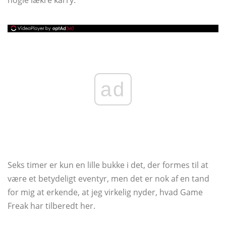
nogle lækre karry.
ad
Seks timer er kun en lille bukke i det, der formes til at
være et betydeligt eventyr, men det er nok af en tand
for mig at erkende, at jeg virkelig nyder, hvad Game
Freak har tilberedt her.