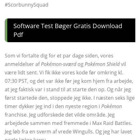
#ScorbunnySquad
Software Test Bøger Gratis Download
Pdf
Som vi fortalte dig for et par dage siden, vores
anmeldelser af
Pokémon-sværd
og
Pokémon Shield
vil
være lidt sent. Vi fik ikke vores kode før omkring kl.
07:30 PST, og det var ikke før jeg kom hjem fra arbejde,
at jeg faktisk var i stand til at starte den op. Og når jeg
først startede den, stoppede jeg ikke. I næsten seks lige
timer dykker jeg ind i den nyeste region i
Pokémon
franchise. Jeg udforskede det vilde område. Jeg
arbejdede sammen med fremmede i Max Raid Battles.
Jeg løb fra en sverm af vrede Wingulls. Og jeg har lavet