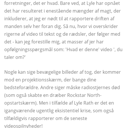
forretninger, det er hvad. Bare ved, at Lyle har opnået
det har resulteret i enestående mængder af magt, der
inkluderer, at jeg er nødt til at rapportere driften af ​​
manden selv her foran dig. Så nu, hvor vi overskrider
rigerne af video til tekst og de rædsler, der følger med
det - kan jeg forestille mig, at masser af jer har
opfølgningsspørgsmål som: 'Hvad er denne' video ', du
taler om?'
Nogle kan sige bevægelige billeder af tog, der kommer
mod en projektionsskærm, der bange dine
bedsteforældre. Andre siger måske radiostjernes død
(som også skabte en dræber Rockstar North-
opstartskærm). Men i tilfælde af Lyle Rath er det en
igangværende ugentlig eksistentiel krise, som også
tilfældigvis rapporterer om de seneste
videospilnyheder!