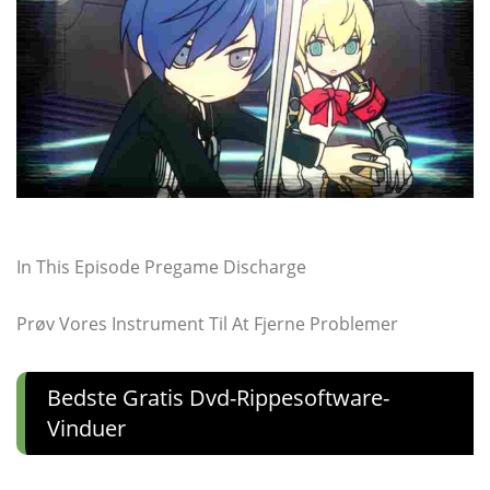
In This Episode Pregame Discharge
Prøv Vores Instrument Til At Fjerne Problemer
Bedste Gratis Dvd-Rippesoftware-
Vinduer