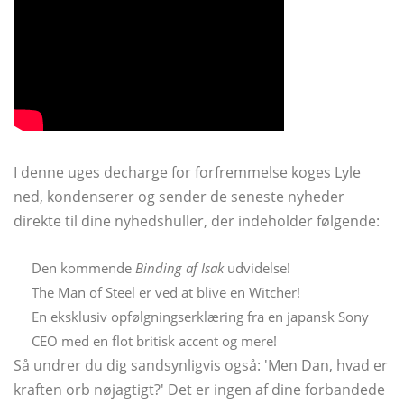
I denne uges decharge for forfremmelse koges Lyle
ned, kondenserer og sender de seneste nyheder
direkte til dine nyhedshuller, der indeholder følgende:
Den kommende
Binding af Isak
udvidelse!
The Man of Steel er ved at blive en Witcher!
En eksklusiv opfølgningserklæring fra en japansk Sony
CEO med en flot britisk accent og mere!
Så undrer du dig sandsynligvis også: 'Men Dan, hvad er
kraften orb nøjagtigt?' Det er ingen af ​​dine forbandede