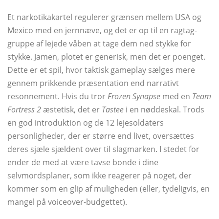
Et narkotikakartel regulerer grænsen mellem USA og
Mexico med en jernnæve, og det er op til en ragtag-
gruppe af lejede våben at tage dem ned stykke for
stykke. Jamen, plotet er generisk, men det er poenget.
Dette er et spil, hvor taktisk gameplay sælges mere
gennem prikkende præsentation end narrativt
resonnement. Hvis du tror
Frozen Synapse
med en
Team
Fortress 2
æstetisk, det er
Tastee
i en nøddeskal. Trods
en god introduktion og de 12 lejesoldaters
personligheder, der er større end livet, oversættes
deres sjæle sjældent over til slagmarken. I stedet for
ender de med at være tavse bonde i dine
selvmordsplaner, som ikke reagerer på noget, der
kommer som en glip af muligheden (eller, tydeligvis, en
mangel på voiceover-budgettet).