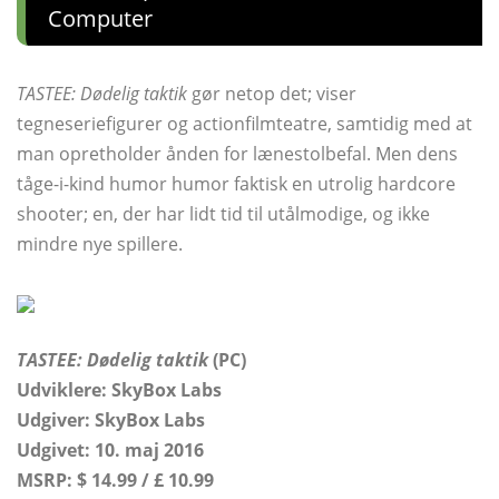
Computer
TASTEE: Dødelig taktik
gør netop det; viser
tegneseriefigurer og actionfilmteatre, samtidig med at
man opretholder ånden for lænestolbefal. Men dens
tåge-i-kind humor humor faktisk en utrolig hardcore
shooter; en, der har lidt tid til utålmodige, og ikke
mindre nye spillere.
TASTEE: Dødelig taktik
(PC)
Udviklere: SkyBox Labs
Udgiver: SkyBox Labs
Udgivet: 10. maj 2016
MSRP: $ 14.99 / £ 10.99