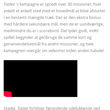
Tastee
's kampagne er spredt over 30 missioner; hver
enkelt et enkelt sted med et hovedmål at blive afsluttet
i en bestemt mængde træk. Der er den ekstra bonus
med hårdere sekundære mål, men de er uundværlige,
medmindre du er i scorebord. Det lyder godt, indtil
spillet begynder at genbruge de samme kort og
genanvendelsesmål fra andre missioner, og hele
kampagnen overgår sin velkomst inden anden halvdel.
Stadig,
Tastee
forbliver fængslende udelukkende ved