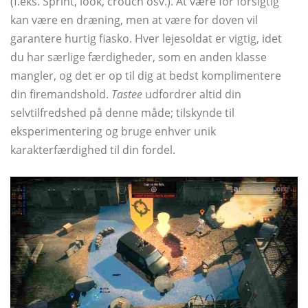
(f.eks. Sprint, look, crouch osv.). At være for forsigtig
kan være en dræning, men at være for doven vil
garantere hurtig fiasko. Hver lejesoldat er vigtig, idet
du har særlige færdigheder, som en anden klasse
mangler, og det er op til dig at bedst komplimentere
din firemandshold.
Tastee
udfordrer altid din
selvtilfredshed på denne måde; tilskynde til
eksperimentering og bruge enhver unik
karakterfærdighed til din fordel.