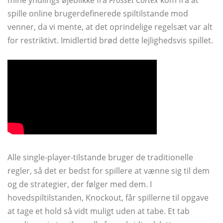
mine yndlings øjeblikke fra
Frosset Cortex
kom fra at
spille online brugerdefinerede spiltilstande mod
venner, da vi mente, at det oprindelige regelsæt var alt
for restriktivt. Imidlertid brød dette lejlighedsvis spillet.
Alle single-player-tilstande bruger de traditionelle
regler, så det er bedst for spillere at vænne sig til dem
og de strategier, der følger med dem. I
hovedspiltilstanden, Knockout, får spillerne til opgave
at tage et hold så vidt muligt uden at tabe. Et tab