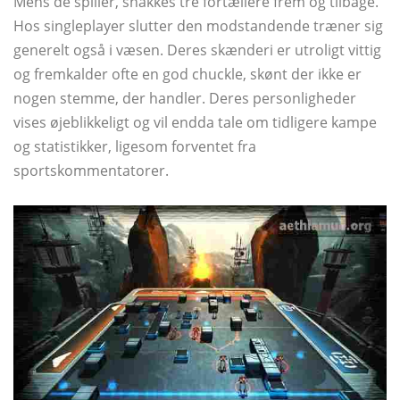
Mens de spiller, snakkes tre fortællere frem og tilbage.
Hos singleplayer slutter den modstandende træner sig
generelt også i væsen. Deres skænderi er utroligt vittig
og fremkalder ofte en god chuckle, skønt der ikke er
nogen stemme, der handler. Deres personligheder
vises øjeblikkeligt og vil endda tale om tidligere kampe
og statistikker, ligesom forventet fra
sportskommentatorer.