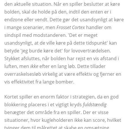
den aktuelle situation. Når en spiller beslutter at køre
bolden, skal de holde på den, indtil den enten er i
endzone eller vendt. Dette gør det usandsynligt at køre
i mange scenarier, men
Frosset Cortex
handler om
sindspil med modstanderen. 'Det er meget
usandsynligt, at de ville køre på dette tidspunkt' kan
betyde 'jeg burde køre det' for lovovertrædelsen.
Stykket afsluttes, når bolden har rejst en vis afstand i
luften, men
ikke
efter en lang løb. Dette tillader
overraskelsesløb virkelig at være effektiv og fjerner en
vis effektivitet fra lange bomber.
Kortet spiller en enorm faktor i strategien, da en god
blokkering placeres i et vigtigt kryds
fuldstændig
benægter det område fra en spiller. Der er visse
situationer, hvor kugleholderen ikke kan score, hvilket
tvinger dem til målrettet at skabe en omsætning.