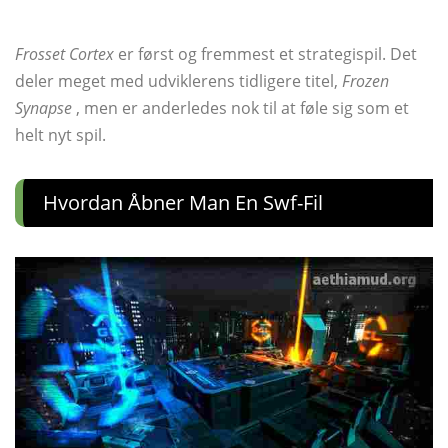
Frosset Cortex
er først og fremmest et strategispil. Det
deler meget med udviklerens tidligere titel,
Frozen
Synapse
, men er anderledes nok til at føle sig som et
helt nyt spil.
Hvordan Åbner Man En Swf-Fil