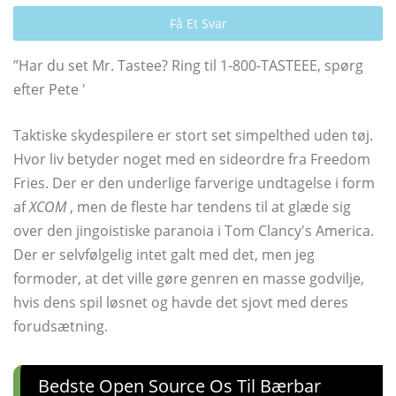
Få Et Svar
”Har du set Mr. Tastee? Ring til 1-800-TASTEEE, spørg
efter Pete '
Taktiske skydespilere er stort set simpelthed uden tøj.
Hvor liv betyder noget med en sideordre fra Freedom
Fries. Der er den underlige farverige undtagelse i form
af
XCOM
, men de fleste har tendens til at glæde sig
over den jingoistiske paranoia i Tom Clancy's America.
Der er selvfølgelig intet galt med det, men jeg
formoder, at det ville gøre genren en masse godvilje,
hvis dens spil løsnet og havde det sjovt med deres
forudsætning.
Bedste Open Source Os Til Bærbar