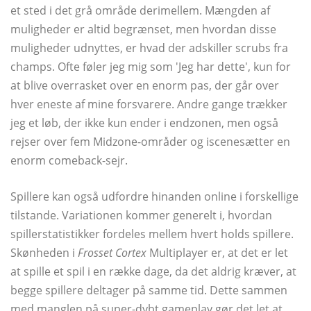
et sted i det grå område derimellem. Mængden af ​​
muligheder er altid begrænset, men hvordan disse
muligheder udnyttes, er hvad der adskiller scrubs fra
champs. Ofte føler jeg mig som 'Jeg har dette', kun for
at blive overrasket over en enorm pas, der går over
hver eneste af mine forsvarere. Andre gange trækker
jeg et løb, der ikke kun ender i endzonen, men også
rejser over fem Midzone-områder og iscenesætter en
enorm comeback-sejr.
Spillere kan også udfordre hinanden online i forskellige
tilstande. Variationen kommer generelt i, hvordan
spillerstatistikker fordeles mellem hvert holds spillere.
Skønheden i
Frosset Cortex
Multiplayer er, at det er let
at spille et spil i en række dage, da det aldrig kræver, at
begge spillere deltager på samme tid. Dette sammen
med manglen på super-dybt gameplay gør det let at