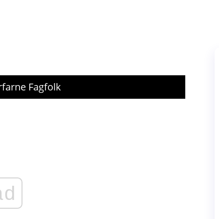
rfarne Fagfolk
ad