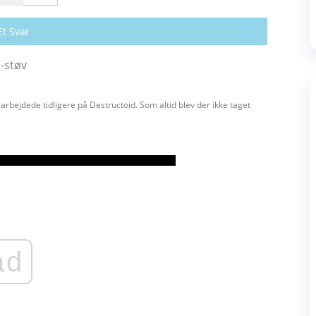
Et Svar
e-støv
 arbejdede tidligere på Destructoid. Som altid blev der ikke taget
ad