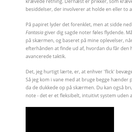
krævede retning. Dernæst er prikker, som kræve
besiddelser, der involverer at holde en eller to
På papiret lyder det forenklet, men at sidde ned 
Fantasia
giver dig sagde noter føles flydende. Målet
på skærmen, og baseret på mine oplevelser, nå
efterhånden at finde ud af, hvordan du får de
avancerede taktik.
Det, jeg hurtigt lærte, er, at enhver 'flick' bevæg
Så jeg kom i vane med at bruge begge hænder på 
da de dukkede op på skærmen. Du kan også bruge
note - det er et fleksibelt, intuitivt system uden 