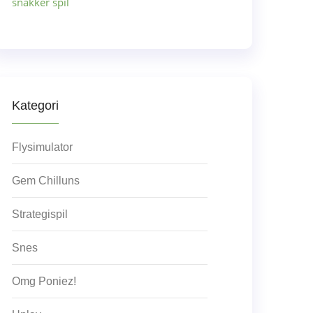
snakker spil
Kategori
Flysimulator
Gem Chilluns
Strategispil
Snes
Omg Poniez!