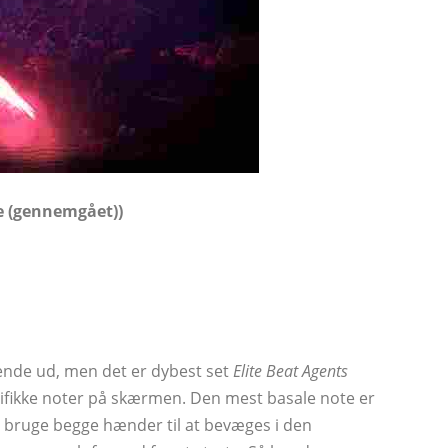
e (gennemgået))
ende ud, men det er dybest set
Elite Beat Agents
ifikke noter på skærmen. Den mest basale note er
t bruge begge hænder til at bevæges i den