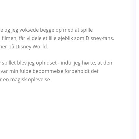
one og jeg voksede begge op med at spille
men, får vi dele et lille øjeblik som Disney-fans.
ioner på Disney World.
a
spillet blev jeg ophidset - indtil jeg hørte, at den
is var min fulde bedømmelse forbeholdt det
ar en magisk oplevelse.