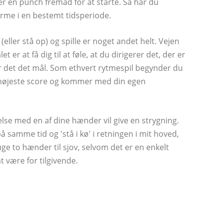
r en punch fremad for at starte. Så har du
 arme i en bestemt tidsperiode.
(eller stå op) og spille er noget andet helt. Vejen
 er at få dig til at føle, at du dirigerer det, der er
r det det mål. Som ethvert rytmespil begynder du
n højeste score og kommer med din egen
else med en af ​​dine hænder vil give en strygning.
samme tid og 'stå i kø' i retningen i mit hoved,
 to hænder til sjov, selvom det er en enkelt
at være for tilgivende.