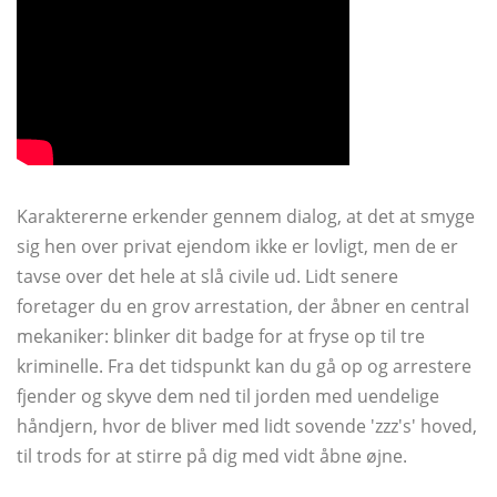
Karaktererne erkender gennem dialog, at det at smyge
sig hen over privat ejendom ikke er lovligt, men de er
tavse over det hele at slå civile ud. Lidt senere
foretager du en grov arrestation, der åbner en central
mekaniker: blinker dit badge for at fryse op til tre
kriminelle. Fra det tidspunkt kan du gå op og arrestere
fjender og skyve dem ned til jorden med uendelige
håndjern, hvor de bliver med lidt sovende 'zzz's' hoved,
til trods for at stirre på dig med vidt åbne øjne.