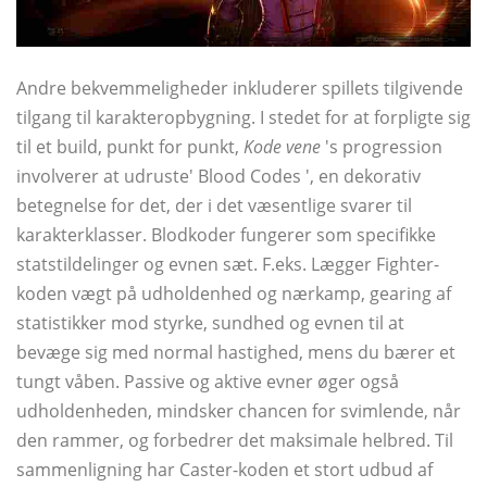
Andre bekvemmeligheder inkluderer spillets tilgivende
tilgang til karakteropbygning. I stedet for at forpligte sig
til et build, punkt for punkt,
Kode vene
's progression
involverer at udruste' Blood Codes ', en dekorativ
betegnelse for det, der i det væsentlige svarer til
karakterklasser. Blodkoder fungerer som specifikke
statstildelinger og evnen sæt. F.eks. Lægger Fighter-
koden vægt på udholdenhed og nærkamp, ​​gearing af
statistikker mod styrke, sundhed og evnen til at
bevæge sig med normal hastighed, mens du bærer et
tungt våben. Passive og aktive evner øger også
udholdenheden, mindsker chancen for svimlende, når
den rammer, og forbedrer det maksimale helbred. Til
sammenligning har Caster-koden et stort udbud af