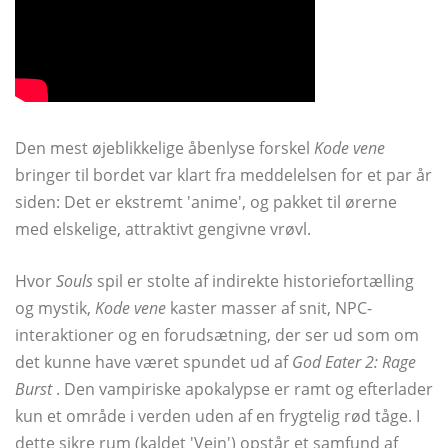
Den mest øjeblikkelige åbenlyse forskel
Kode vene
bringer til bordet var klart fra meddelelsen for et par år
siden: Det er ekstremt 'anime', og pakket til ørerne
med elskelige, attraktivt gengivne vrøvl.
Hvor
Souls
spil er stolte af indirekte historiefortælling
og mystik,
Kode vene
kaster masser af snit, NPC-
interaktioner og en forudsætning, der ser ud som om
det kunne have været spundet ud af
God Eater 2: Rage
Burst
. Den vampiriske apokalypse er ramt og efterlader
kun et område i verden uden af ​​en frygtelig rød tåge. I
dette sikre rum (kaldet 'Vein') opstår et samfund af