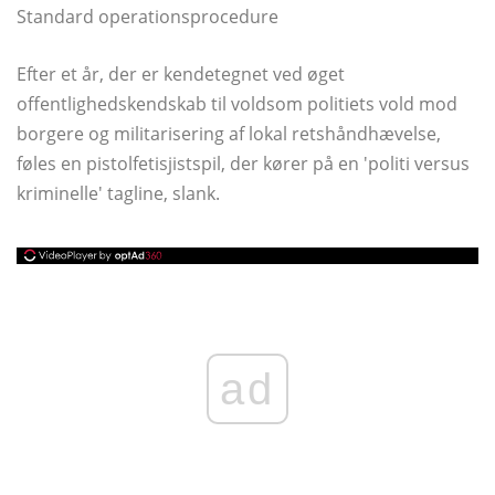
Standard operationsprocedure
Efter et år, der er kendetegnet ved øget
offentlighedskendskab til voldsom politiets vold mod
borgere og militarisering af lokal retshåndhævelse,
føles en pistolfetisjistspil, der kører på en 'politi versus
kriminelle' tagline, slank.
ad