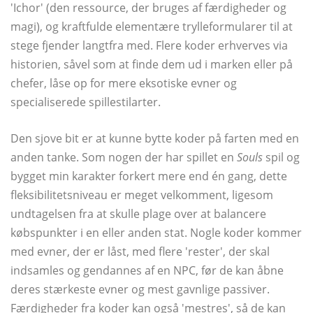
'Ichor' (den ressource, der bruges af færdigheder og
magi), og kraftfulde elementære trylleformularer til at
stege fjender langtfra med. Flere koder erhverves via
historien, såvel som at finde dem ud i marken eller på
chefer, låse op for mere eksotiske evner og
specialiserede spillestilarter.
Den sjove bit er at kunne bytte koder på farten med en
anden tanke. Som nogen der har spillet en
Souls
spil og
bygget min karakter forkert mere end én gang, dette
fleksibilitetsniveau er meget velkomment, ligesom
undtagelsen fra at skulle plage over at balancere
købspunkter i en eller anden stat. Nogle koder kommer
med evner, der er låst, med flere 'rester', der skal
indsamles og gendannes af en NPC, før de kan åbne
deres stærkeste evner og mest gavnlige passiver.
Færdigheder fra koder kan også 'mestres', så de kan