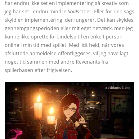
har endnu ikke set en implementering så kreativ som
jeg har set i endnu mindre
Souls
titler. Eller for den sags
skyld en implementering, der fungerer. Det kan skyldes
gennemgangsperioden eller mit eget netværk, men jeg
kunne ikke oprette forbindelse til en enkelt person
online i min tid med spillet. Med lidt held, når vores
afsluttede anmeldelse offentliggøres, vil jeg have lagt
noget tid sammen med andre Revenants fra
spillerbasen efter frigivelsen.