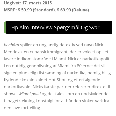
Udgivet: 17. marts 2015
MSRP: $ 59.99 (Standard), $ 69.99 (Deluxe)
Hp Alm Interview Spørgsmål Og Svar
benhård
spiller en ung, ærlig detektiv ved navn Nick
Mendoza, en cubansk immigrant, der er vokset op i et
lavere indkomstområde i Miami. Nick er narkotikapoliti
i en nutidig genoplivning af Miami fra 80'erne; det vil
sige en pludselig tilstrømning af narkotika, nemlig billig
flydende kokain kaldet Hot Shot, og efterfølgende
narkotikavold. Nicks første partner refererer direkte til
showet
Miami politi
og det føles som en undskyldende
tilbagetrækning i nostalgi for at hånden vinker væk fra
den lave fortælling.