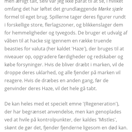
men ærligt talt, selv var jeg ikke parat til at se, i hvilket
omfang det har løftet det grundlæggende
Mørke sjæle
formel til eget brug. Spillerne tager deres figurer rundt
i forskellige store, flerlagszoner, og blikkenslager dem
for hemmeligheder og tyvegods. De bruger et udvalg af
våben til at hacke sig igennem en række truende
beasties for valuta (her kaldet 'Haze'), der bruges til at
niveauer op, opgradere færdigheder og redskaber og
købe forsyninger. Hvis de bliver dræbt i marken, vil de
droppe deres uklarhed, og alle fjender på marken vil
reagere. Hvis de dræbes en anden gang, før de
genvinder deres Haze, vil det hele gå tabt.
De kan heles med et specielt emne '(Regeneration'),
der har begrænset anvendelse, men kan genoplades
ved at hvile på kontrolpunkter, der kaldes 'Mistles',
skønt de gør det, fjender fjenderne ligesom en død kan.