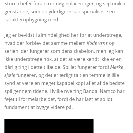
Store chefer forankrer nøgleplaceringer, og slip unikke
genstande, som du yderligere kan specialisere en
karakteropbygning med.
Jeg er bevidst i almindelighed her for at understrege,
hvad der forblev det samme mellem
Kode vene
og
serien, der fungerer som dens skabelon, men jeg kan
ikke understrege nok, at det at være kendt ikke er en
dårlig ting i dette tilfælde. Spillet fungerer fordi
Mørke
sjæle
fungerer, og det er ærligt talt en temmelig lille
synd at være en meget kapabel kopi af et af de bedste
spil gennem tidene. Hvilke nye ting Bandai Namco har
føjet til formelarbejdet, fordi de har lagt et solidt
fundament at bygge videre på.