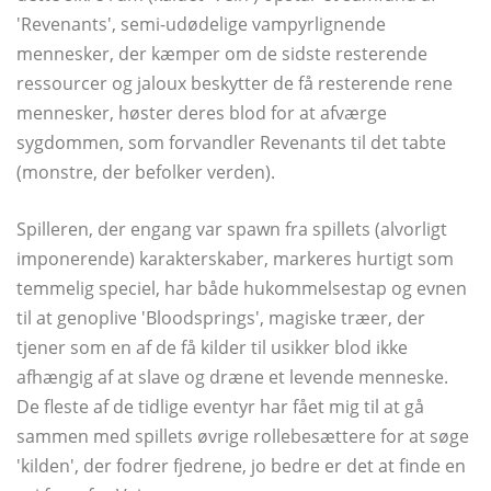
'Revenants', semi-udødelige vampyrlignende
mennesker, der kæmper om de sidste resterende
ressourcer og jaloux beskytter de få resterende rene
mennesker, høster deres blod for at afværge
sygdommen, som forvandler Revenants til det tabte
(monstre, der befolker verden).
Spilleren, der engang var spawn fra spillets (alvorligt
imponerende) karakterskaber, markeres hurtigt som
temmelig speciel, har både hukommelsestap og evnen
til at genoplive 'Bloodsprings', magiske træer, der
tjener som en af ​​de få kilder til usikker blod ikke
afhængig af at slave og dræne et levende menneske.
De fleste af de tidlige eventyr har fået mig til at gå
sammen med spillets øvrige rollebesættere for at søge
'kilden', der fodrer fjedrene, jo bedre er det at finde en