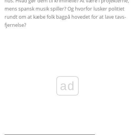
hus. Hvad gør dem til kriminelle? At være i projekterne,
mens spansk musik spiller? Og hvorfor lusker politiet
rundt om at kæbe folk bagpå hovedet for at lave tavs-
fjernelse?
ad