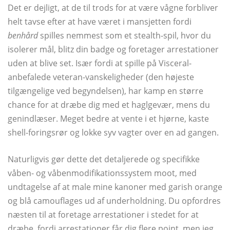
Det er dejligt, at de til trods for at være vågne forbliver
helt tavse efter at have været i mansjetten fordi
benhård
spilles nemmest som et stealth-spil, hvor du
isolerer mål, blitz din badge og foretager arrestationer
uden at blive set. Især fordi at spille på Visceral-
anbefalede veteran-vanskeligheder (den højeste
tilgængelige ved begyndelsen), har kamp en større
chance for at dræbe dig med et haglgevær, mens du
genindlæser. Meget bedre at vente i et hjørne, kaste
shell-foringsrør og lokke syv vagter over en ad gangen.
Naturligvis gør dette det detaljerede og specifikke
våben- og våbenmodifikationssystem moot, med
undtagelse af at male mine kanoner med garish orange
og blå camouflages ud af underholdning. Du opfordres
næsten til at foretage arrestationer i stedet for at
dræbe, fordi arrestationer får dig flere point, men jeg