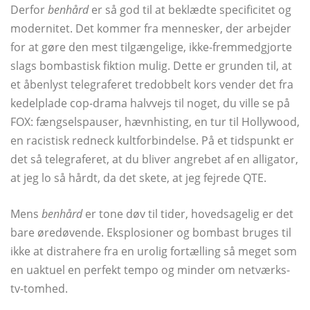
Derfor
benhård
er så god til at beklædte specificitet og
modernitet. Det kommer fra mennesker, der arbejder
for at gøre den mest tilgængelige, ikke-fremmedgjorte
slags bombastisk fiktion mulig. Dette er grunden til, at
et åbenlyst telegraferet tredobbelt kors vender det fra
kedelplade cop-drama halvvejs til noget, du ville se på
FOX: fængselspauser, hævnhisting, en tur til Hollywood,
en racistisk redneck kultforbindelse. På et tidspunkt er
det så telegraferet, at du bliver angrebet af en alligator,
at jeg lo så hårdt, da det skete, at jeg fejrede QTE.
Mens
benhård
er tone døv til tider, hovedsagelig er det
bare øredøvende. Eksplosioner og bombast bruges til
ikke at distrahere fra en urolig fortælling så meget som
en uaktuel en perfekt tempo og minder om netværks-
tv-tomhed.