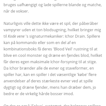
bruges uafhængigt og lade spillerne blande og matche,
når de vokser.
Naturligvis ville dette ikke være et spil, der påberåber
vampyrer uden et ton blodsugning, hvilket bringer mig
til
Kode vene
's signaturmekaniker: Ichor Drain. Spillere
kan på kommando eller som en del af en
kombinationsboks få deres 'Blood Veil' rustning til at
blive en cool monster og dræne en fjendes blod, hvilket
får deres egen maksimale Ichor-forsyning til at stige.
Da Ichor brænder alle de evner og staveformer, en
spiller har, kan en spiller i det væsentlige 'købe' flere
anvendelser af deres stærkeste evner ved at spille
dygtigt og dræne fjender, mens han dræber dem, jo ​​
bedre er de virkelig hårde bosser imod.
Og der er også 'Fokus' -systemet, der belønner spillere