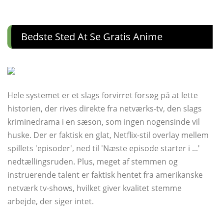
Bedste Sted At Se Gratis Anime
Hele systemet er et slags forvirret forsøg på at lette
historien, der rives direkte fra netværks-tv, den slags
kriminedrama i en sæson, som ingen nogensinde vil
huske. Der er faktisk en glat, Netflix-stil overlay mellem
spillets 'episoder', ned til 'Næste episode starter i ...'
nedtællingsruden. Plus, meget af stemmen og
instruerende talent er faktisk hentet fra amerikanske
netværk tv-shows, hvilket giver kvalitet stemme
arbejde, der siger intet.