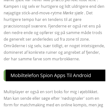
Kampen i sig selv er hurtigere og lidt uldrigere end den
nøjagtige stick-and-move-rytme
Mørke sjæle
. Det
hurtigere tempo har en tendens til at gøre
præcisionsspil sværere. Fjenderne er også ret ens på
den nedre ende og opfører sig på samme måde trods
de generelt ser anderledes ud fra zone til zone.
Områderne i sig selv, især tidligt, er noget intetsigende,
domineret af konkrete ruiner og angrebet af fjender,
der har samme farve som murbrokkerne.
Mobiltelefon Spion Apps Til Android
Multiplayer er også en sort boks for mig i øjeblikket.
Man kan sende eller søge efter 'nødsignaler' som en
form for matchmaking med en online kompis, men jeg