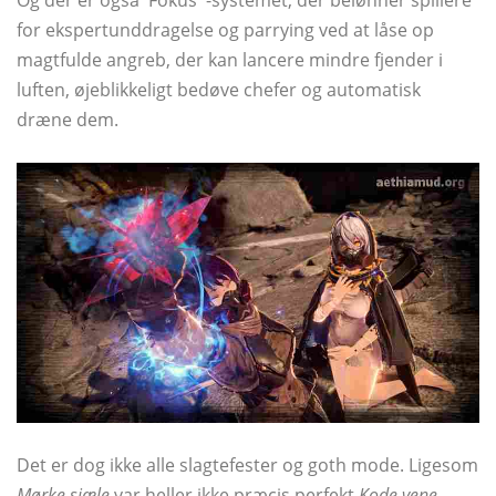
for ekspertunddragelse og parrying ved at låse op
magtfulde angreb, der kan lancere mindre fjender i
luften, øjeblikkeligt bedøve chefer og automatisk
dræne dem.
Det er dog ikke alle slagtefester og goth mode. Ligesom
Mørke sjæle
var heller ikke præcis perfekt
Kode vene
.