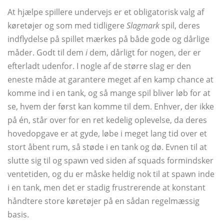
At hjælpe spillere undervejs er et obligatorisk valg af
køretøjer og som med tidligere
Slagmark
spil, deres
indflydelse på spillet mærkes på både gode og dårlige
måder. Godt til dem
i
dem, dårligt for nogen, der er
efterladt udenfor. I nogle af de større slag er den
eneste måde at garantere meget af en kamp chance at
komme ind i en tank, og så mange spil bliver løb for at
se, hvem der først kan komme til dem. Enhver, der ikke
på én, står over for en ret kedelig oplevelse, da deres
hovedopgave er at gyde, løbe i meget lang tid over et
stort åbent rum, så støde i en tank og dø. Evnen til at
slutte sig til og spawn ved siden af ​​squads formindsker
ventetiden, og du er måske heldig nok til at spawn inde
i en tank, men det er stadig frustrerende at konstant
håndtere store køretøjer på en sådan regelmæssig
basis.