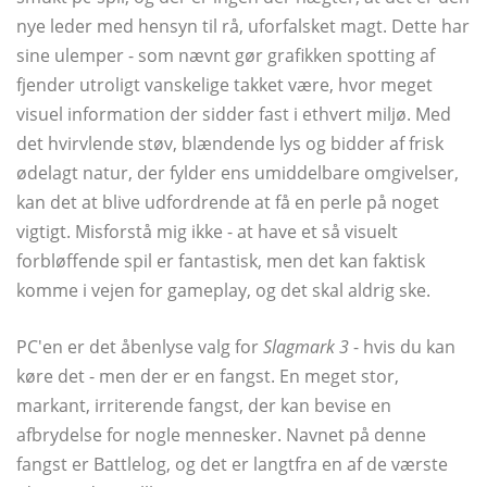
nye leder med hensyn til rå, uforfalsket magt. Dette har
sine ulemper - som nævnt gør grafikken spotting af
fjender utroligt vanskelige takket være, hvor meget
visuel information der sidder fast i ethvert miljø. Med
det hvirvlende støv, blændende lys og bidder af frisk
ødelagt natur, der fylder ens umiddelbare omgivelser,
kan det at blive udfordrende at få en perle på noget
vigtigt. Misforstå mig ikke - at have et så visuelt
forbløffende spil er fantastisk, men det kan faktisk
komme i vejen for gameplay, og det skal aldrig ske.
PC'en er det åbenlyse valg for
Slagmark 3
- hvis du kan
køre det - men der er en fangst. En meget stor,
markant, irriterende fangst, der kan bevise en
afbrydelse for nogle mennesker. Navnet på denne
fangst er Battlelog, og det er langtfra en af ​​de værste