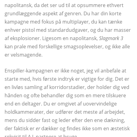
napolitansk, da det ser ud til at opsummere ethvert
grundlæggende aspekt af genren. Du har din korte
kampagne med fokus på multiplayer, du kan tænke
enhver pistol med standardudgaver, og du har masser
af eksplosioner. Ligesom en napolitansk,
Slagmark 3
kan prale med forskellige smagsoplevelser, og ikke alle
er velsmagende.
Enspiller-kampagnen er ikke noget, jeg vil anbefale at
starte med, hvis første indtryk er vigtige for dig. Det er
en livløs samling af korridorstadier, der holder dig ved
hånden og ofte behandler dig som en mere tilskuere
end en deltager. Du er omgivet af uovervindelige
holdkammerater, der udfører det meste af arbejdet,
mens du sidder fast og leder efter den ene dækning,
der faktisk er
er
dækker og findes ikke som en æstetisk
rekvisit til A.I. partnere at bruge.