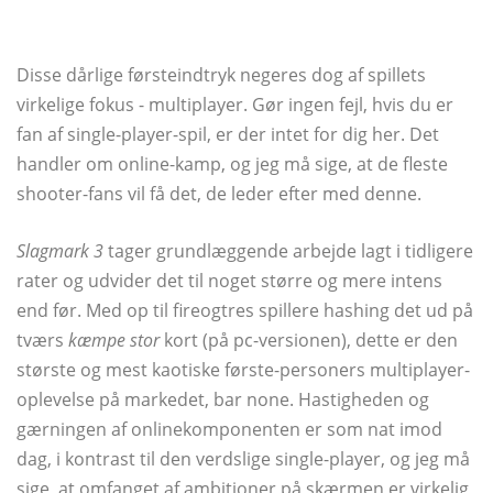
Disse dårlige førsteindtryk negeres dog af spillets
virkelige fokus - multiplayer. Gør ingen fejl, hvis du er
fan af single-player-spil, er der intet for dig her. Det
handler om online-kamp, ​​og jeg må sige, at de fleste
shooter-fans vil få det, de leder efter med denne.
Slagmark 3
tager grundlæggende arbejde lagt i tidligere
rater og udvider det til noget større og mere intens
end før. Med op til fireogtres spillere hashing det ud på
tværs
kæmpe stor
kort (på pc-versionen), dette er den
største og mest kaotiske første-personers multiplayer-
oplevelse på markedet, bar none. Hastigheden og
gærningen af ​​onlinekomponenten er som nat imod
dag, i kontrast til den verdslige single-player, og jeg må
sige, at omfanget af ambitioner på skærmen er virkelig