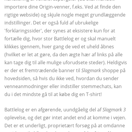
importere dine Origin-venner, f.eks. Ved at finde den
rigtige webside) og skjule nogle meget grundlæggende
indstillinger. Det er også fuld af ubrukelige
'forklaringssider', der synes at eksistere kun for at
fortælle dig, hvor stor Battlelog er og skal manuelt
klikkes igennem, hver gang de ved et uheld åbnes
(hvilket er let at gøre, da den ægte hær af links på alle
kan tage dig til alle mulige uforudsete steder). Heldigvis
er der et fremtrædende banner til
Slagmark
shoppe på
hovedsiden, så hvis du ikke ved, hvordan du sender
venneanmodninger eller indstiller stemmechats, kan
du i det mindste gå til at købe dig en T-shirt!
Battlelog er en afgørende, uundgåelig del af
Slagmark 3
oplevelse, og det gør intet andet end at komme i vejen.
Det er et underligt, proprietært forsøg på at omdanne