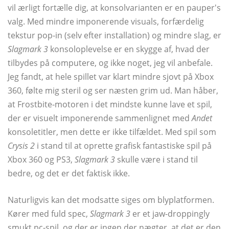
vil ærligt fortælle dig, at konsolvarianten er en pauper's
valg. Med mindre imponerende visuals, forfærdelig
tekstur pop-in (selv efter installation) og mindre slag, er
Slagmark 3
konsoloplevelse er en skygge af, hvad der
tilbydes på computere, og ikke noget, jeg vil anbefale.
Jeg fandt, at hele spillet var klart mindre sjovt på Xbox
360, følte mig steril og ser næsten grim ud. Man håber,
at Frostbite-motoren i det mindste kunne lave et spil,
der er visuelt imponerende sammenlignet med
Andet
konsoletitler, men dette er ikke tilfældet. Med spil som
Crysis 2
i stand til at oprette grafisk fantastiske spil på
Xbox 360 og PS3,
Slagmark 3
skulle være i stand til
bedre, og det er det faktisk ikke.
Naturligvis kan det modsatte siges om blyplatformen.
Kører med fuld spec,
Slagmark 3
er et jaw-droppingly
smukt pc-spil, og der er ingen der nægter, at det er den