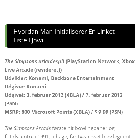
Hvordan Man Initialiserer En Linket
Liste I Java
The Simpsons arkadespil
(PlayStation Network, Xbox
Live Arcade (revideret))
Udvikler: Konami, Backbone Entertainment
Udgiver: Konami
Udgivet: 3. februar 2012 (XBLA) / 7. februar 2012
(PSN)
MSRP: 800 Microsoft Points (XBLA) / $ 9.99 (PSN)
The Simpsons Arcade
første hit bowlingbaner og
fritidscentre i 1991, tilbage, før tv-showet blev legitimt