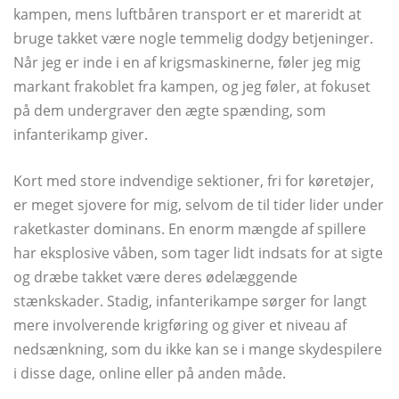
kampen, mens luftbåren transport er et mareridt at
bruge takket være nogle temmelig dodgy betjeninger.
Når jeg er inde i en af ​​krigsmaskinerne, føler jeg mig
markant frakoblet fra kampen, og jeg føler, at fokuset
på dem undergraver den ægte spænding, som
infanterikamp giver.
Kort med store indvendige sektioner, fri for køretøjer,
er meget sjovere for mig, selvom de til tider lider under
raketkaster dominans. En enorm mængde af spillere
har eksplosive våben, som tager lidt indsats for at sigte
og dræbe takket være deres ødelæggende
stænkskader. Stadig, infanterikampe sørger for langt
mere involverende krigføring og giver et niveau af
nedsænkning, som du ikke kan se i mange skydespilere
i disse dage, online eller på anden måde.