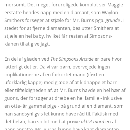
morsomt. Det meget foruroligede komplot ser Maggie
erstatte hendes napp med en diamant, som Waylon
Smithers forsøger at stjæle for Mr. Burns pga.
grunde
. I
stedet for at fjerne diamanten, beslutter Smithers at
stjæle en hel baby, hvilket får resten af ​​Simpsons-
klanen til at give jagt.
En del af glæden ved
The Simpsons Arcade
er bare hvor
latterligt det er. Da vi var børn, overvejede ingen
implikationerne af en forkortet mand (iført en
uforklarlig kappe) med glæde af at kidnappe et barn
eller tilfældigheden af, at Mr. Burns havde en hel hær af
guons, der forsøger at dræbe en hel familie - inklusive
en otte- år gammel pige - på grund af en diamant, som
han sandsynligvis let kunne have råd til. Faktisk med
det beløb, han spildt med at prøve
aktivt mord
en af ​​
hans ansatte, Mr. Burns kunne have købt diamanten