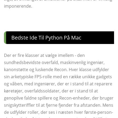
imponerende.
Bedste Ide Til Python På Mac
Der er fire klasser at vælge imellem - den
sundhedsbevidste overfald, maskinvenlig ingeniør,
kanonstøtte og luskende Recon. Hver klasse udfylder
sin arketypiske FPS-rolle med en række unikke gadgets
og våben, med ingeniører, der er i stand til at reparere
køretøjer, overfaldssoldater, der er i stand til at
genoplive faldne spillere og Recon-enheder, der bruger
snigskytteriffler til at fjerne fjender fra afstanden. Mens
de udfylder roller, der ses i næsten hver første-person-