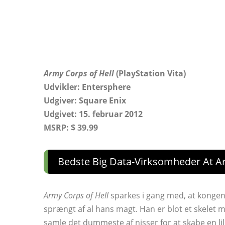
Army Corps of Hell
(PlayStation Vita)
Udvikler: Entersphere
Udgiver: Square Enix
Udgivet: 15. februar 2012
MSRP: $ 39.99
Bedste Big Data-Virksomheder At Ar
Army Corps of Hell
sparkes i gang med, at kongen a
sprængt af al hans magt. Han er blot et skelet 
samle det dummeste af nisser for at skabe en l