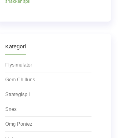
snakker spil
Kategori
Flysimulator
Gem Chilluns
Strategispil
Snes
Omg Poniez!