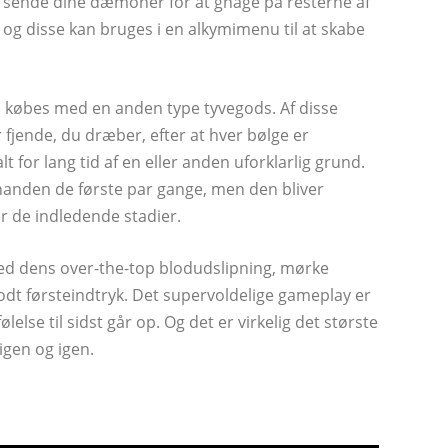
 At sende dine dæmoner for at gnage på resterne af
og disse kan bruges i en alkymimenu til at skabe
å købes med en anden type tyvegods. Af disse
 fjende, du dræber, efter at hver bølge er
 for lang tid af en eller anden uforklarlig grund.
hinanden de første par gange, men den bliver
er de indledende stadier.
 med dens over-the-top blodudslipning, mørke
odt førsteindtryk. Det supervoldelige gameplay er
else til sidst går op. Og det er virkelig det største
igen og igen.