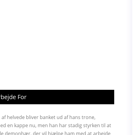
bejde For
f ​​helvede bliver banket ud af hans trone,
med en kappe nu, men han har stadig styrken til at
ille demonhær, der vil hjælpe ham med at arbejde