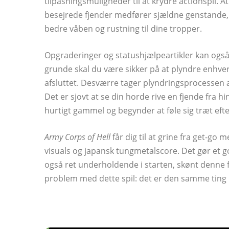
tilpasningsmuligheder til at krydre actionspil.
besejrede fjender medfører sjældne genstande, 
bedre våben og rustning til dine tropper.
Opgraderinger og statushjælpeartikler kan ogs
grunde skal du være sikker på at plyndre enhver
afsluttet. Desværre tager plyndringsprocessen alt
Det er sjovt at se din horde rive en fjende fra 
hurtigt gammel og begynder at føle sig træt eft
Army Corps of Hell
får dig til at grine fra get-go
visuals og japansk tungmetalscore. Det gør et g
også ret underholdende i starten, skønt denne føl
problem med dette spil: det er den samme ting 