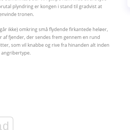
utal plyndring er kongen i stand til gradvist at
genvinde tronen.
går ikke) omkring små flydende firkantede heløer,
r af fjender, der sendes frem gennem en rund
ter, som vil knabbe og rive fra hinanden alt inden
 angribertype.
ad