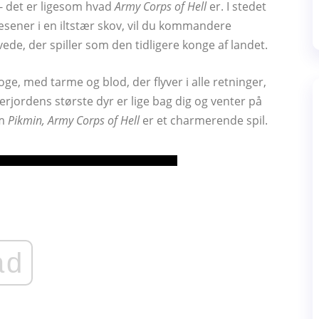
 det er ligesom hvad
Army Corps of Hell
er. I stedet
ener i en iltstær skov, vil du kommandere
de, der spiller som den tidligere konge af landet.
e, med tarme og blod, der flyver i alle retninger,
derjordens største dyr er lige bag dig og venter på
om
Pikmin, Army Corps of Hell
er et charmerende spil.
ad