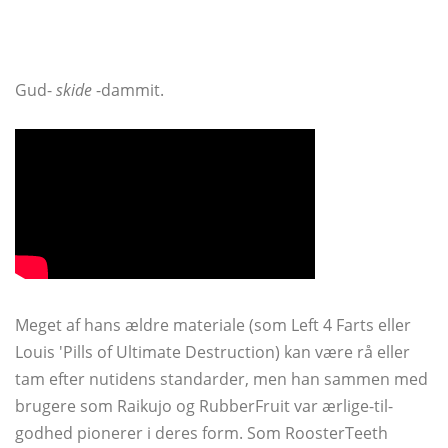
Gud-
skide
-dammit.
Meget af hans ældre materiale (som Left 4 Farts eller
Louis 'Pills of Ultimate Destruction) kan være rå eller
tam efter nutidens standarder, men han sammen med
brugere som Raikujo og RubberFruit var ærlige-til-
godhed pionerer i deres form. Som RoosterTeeth