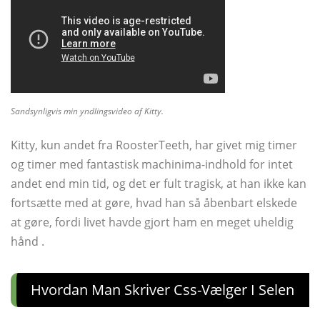
Sandsynligvis min yndlingsvideo af Kitty.
Kitty, kun andet fra RoosterTeeth, har givet mig timer
og timer med fantastisk machinima-indhold for intet
andet end min tid, og det er fult tragisk, at han ikke kan
fortsætte med at gøre, hvad han så åbenbart elskede
at gøre, fordi livet havde gjort ham en meget uheldig
hånd .
Hvordan Man Skriver Css-Vælger I Selen