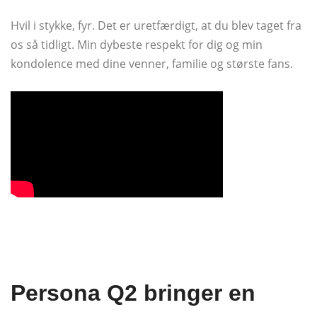
Hvil i stykke, fyr. Det er uretfærdigt, at du blev taget fra
os så tidligt. Min dybeste respekt for dig og min
kondolence med dine venner, familie og største fans.
Persona Q2 bringer en