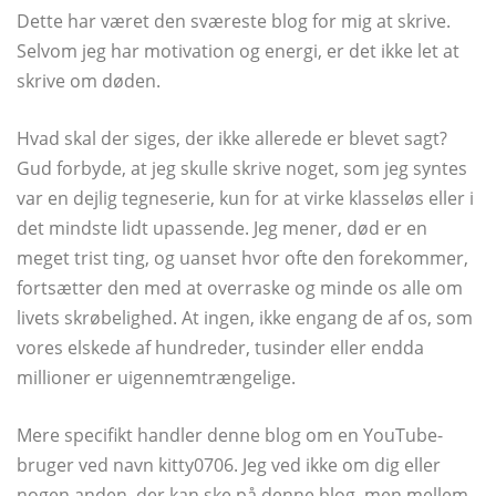
Dette har været den sværeste blog for mig at skrive.
Selvom jeg har motivation og energi, er det ikke let at
skrive om døden.
Hvad skal der siges, der ikke allerede er blevet sagt?
Gud forbyde, at jeg skulle skrive noget, som jeg syntes
var en dejlig tegneserie, kun for at virke klasseløs eller i
det mindste lidt upassende. Jeg mener, død er en
meget trist ting, og uanset hvor ofte den forekommer,
fortsætter den med at overraske og minde os alle om
livets skrøbelighed. At ingen, ikke engang de af os, som
vores elskede af hundreder, tusinder eller endda
millioner er uigennemtrængelige.
Mere specifikt handler denne blog om en YouTube-
bruger ved navn kitty0706. Jeg ved ikke om dig eller
nogen anden, der kan ske på denne blog, men mellem