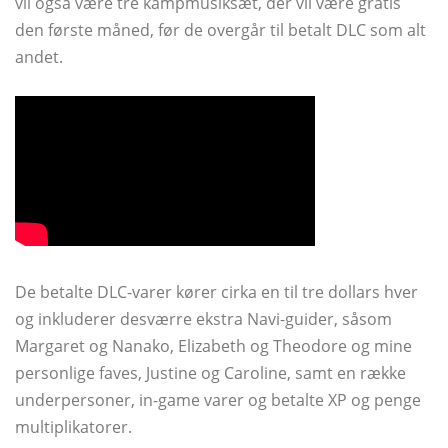
vil også være tre kampmusiksæt, der vil være gratis
den første måned, før de overgår til betalt DLC som alt
andet.
De betalte DLC-varer kører cirka en til tre dollars hver
og inkluderer desværre ekstra Navi-guider, såsom
Margaret og Nanako, Elizabeth og Theodore og mine
personlige faves, Justine og Caroline, samt en række
underpersoner, in-game varer og betalte XP og penge
multiplikatorer.