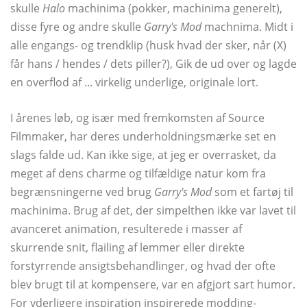
skulle
Halo
machinima (pokker, machinima generelt),
disse fyre og andre skulle
Garry's Mod
machnima. Midt i
alle engangs- og trendklip (husk hvad der sker, når (X)
får hans / hendes / dets piller?), Gik de ud over og lagde
en overflod af ... virkelig underlige, originale lort.
I årenes løb, og især med fremkomsten af ​​Source
Filmmaker, har deres underholdningsmærke set en
slags falde ud. Kan ikke sige, at jeg er overrasket, da
meget af dens charme og tilfældige natur kom fra
begrænsningerne ved brug
Garry's Mod
som et fartøj til
machinima. Brug af det, der simpelthen ikke var lavet til
avanceret animation, resulterede i masser af
skurrende snit, flailing af lemmer eller direkte
forstyrrende ansigtsbehandlinger, og hvad der ofte
blev brugt til at kompensere, var en afgjort sart humor.
For yderligere inspiration inspirerede modding-