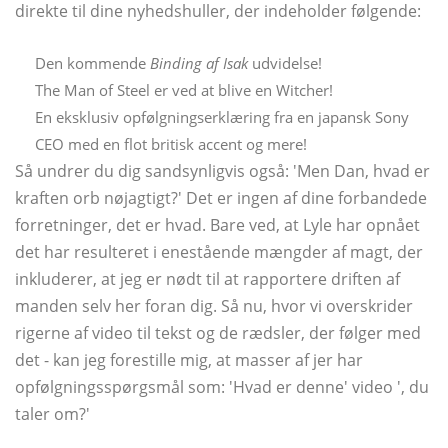
direkte til dine nyhedshuller, der indeholder følgende:
Den kommende
Binding af Isak
udvidelse!
The Man of Steel er ved at blive en Witcher!
En eksklusiv opfølgningserklæring fra en japansk Sony
CEO med en flot britisk accent og mere!
Så undrer du dig sandsynligvis også: 'Men Dan, hvad er
kraften orb nøjagtigt?' Det er ingen af ​​dine forbandede
forretninger, det er hvad. Bare ved, at Lyle har opnået
det har resulteret i enestående mængder af magt, der
inkluderer, at jeg er nødt til at rapportere driften af ​​
manden selv her foran dig. Så nu, hvor vi overskrider
rigerne af video til tekst og de rædsler, der følger med
det - kan jeg forestille mig, at masser af jer har
opfølgningsspørgsmål som: 'Hvad er denne' video ', du
taler om?'