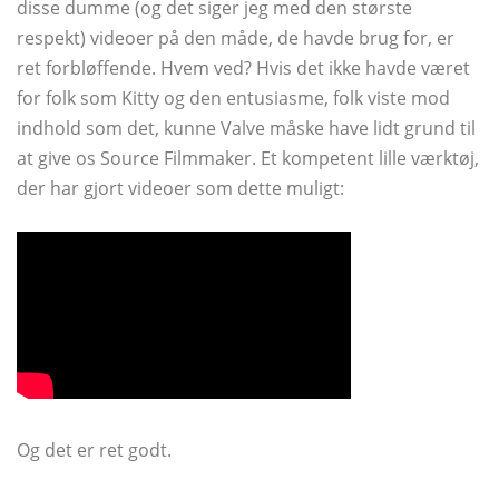
disse dumme (og det siger jeg med den største
respekt) videoer på den måde, de havde brug for, er
ret forbløffende. Hvem ved? Hvis det ikke havde været
for folk som Kitty og den entusiasme, folk viste mod
indhold som det, kunne Valve måske have lidt grund til
at give os Source Filmmaker. Et kompetent lille værktøj,
der har gjort videoer som dette muligt:
Og det er ret godt.