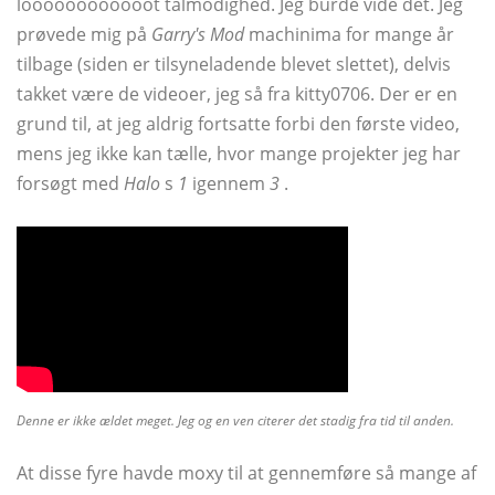
loooooooooooot tålmodighed. Jeg burde vide det. Jeg
prøvede mig på
Garry's Mod
machinima for mange år
tilbage (siden er tilsyneladende blevet slettet), delvis
takket være de videoer, jeg så fra kitty0706. Der er en
grund til, at jeg aldrig fortsatte forbi den første video,
mens jeg ikke kan tælle, hvor mange projekter jeg har
forsøgt med
Halo
s
1
igennem
3
.
Denne er ikke ældet meget. Jeg og en ven citerer det stadig fra tid til anden.
At disse fyre havde moxy til at gennemføre så mange af