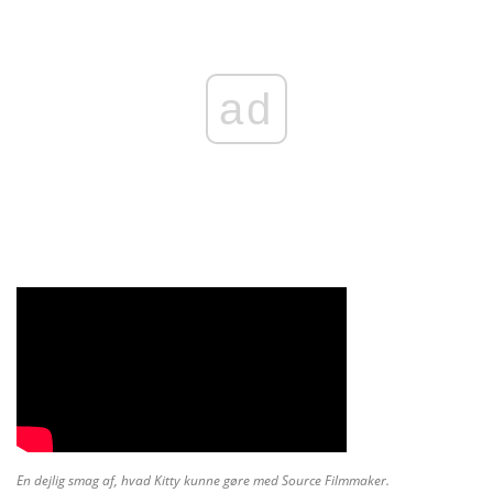
ad
En dejlig smag af, hvad Kitty kunne gøre med Source Filmmaker.