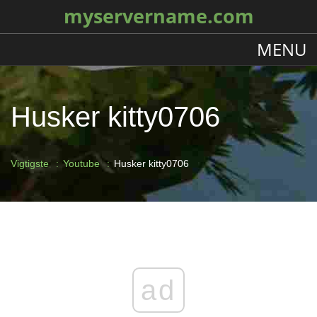
myservername.com
MENU
Husker kitty0706
Vigtigste
Youtube
Husker kitty0706
ad