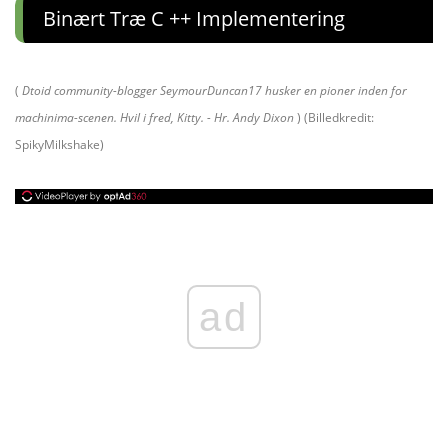
Binært Træ C ++ Implementering
(
Dtoid community-blogger SeymourDuncan17 husker en pioner inden for
machinima-scenen. Hvil i fred, Kitty. - Hr. Andy Dixon
) (Billedkredit:
SpikyMilkshake)
ad