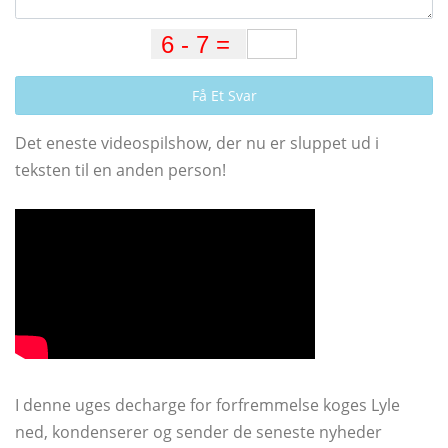
Få Et Svar
Det eneste videospilshow, der nu er sluppet ud i
teksten til en anden person!
I denne uges decharge for forfremmelse koges Lyle
ned, kondenserer og sender de seneste nyheder