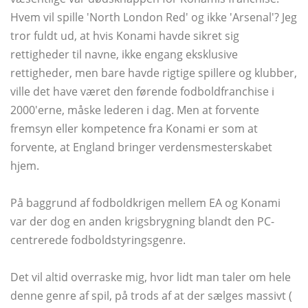
Hvem vil spille 'North London Red' og ikke 'Arsenal'? Jeg
tror fuldt ud, at hvis Konami havde sikret sig
rettigheder til navne, ikke engang eksklusive
rettigheder, men bare havde rigtige spillere og klubber,
ville det have været den førende fodboldfranchise i
2000'erne, måske lederen i dag. Men at forvente
fremsyn eller kompetence fra Konami er som at
forvente, at England bringer verdensmesterskabet
hjem.
På baggrund af fodboldkrigen mellem EA og Konami
var der dog en anden krigsbrygning blandt den PC-
centrerede fodboldstyringsgenre.
Det vil altid overraske mig, hvor lidt man taler om hele
denne genre af spil, på trods af at der sælges massivt (