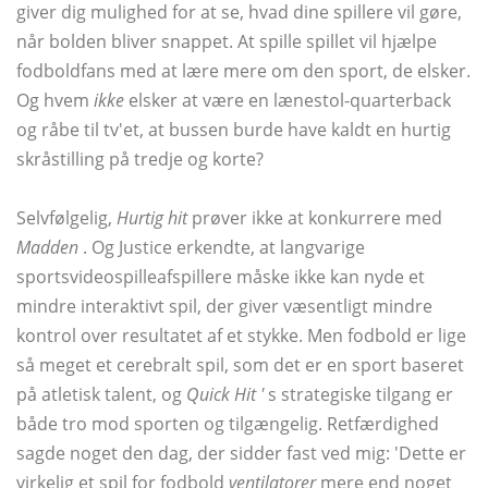
giver dig mulighed for at se, hvad dine spillere vil gøre,
når bolden bliver snappet. At spille spillet vil hjælpe
fodboldfans med at lære mere om den sport, de elsker.
Og hvem
ikke
elsker at være en lænestol-quarterback
og råbe til tv'et, at bussen burde have kaldt en hurtig
skråstilling på tredje og korte?
Selvfølgelig,
Hurtig hit
prøver ikke at konkurrere med
Madden
. Og Justice erkendte, at langvarige
sportsvideospilleafspillere måske ikke kan nyde et
mindre interaktivt spil, der giver væsentligt mindre
kontrol over resultatet af et stykke. Men fodbold er lige
så meget et cerebralt spil, som det er en sport baseret
på atletisk talent, og
Quick Hit '
s strategiske tilgang er
både tro mod sporten og tilgængelig. Retfærdighed
sagde noget den dag, der sidder fast ved mig: 'Dette er
virkelig et spil for fodbold
ventilatorer
mere end noget