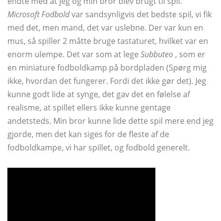
endte med at jeg og min bror blev brugt til spil.
Microsoft Fodbold
var sandsynligvis det bedste spil, vi fik
med det, men mand, det var uslebne. Der var kun en
mus, så spiller 2 måtte bruge tastaturet, hvilket var en
enorm ulempe. Det var som at lege
Subbuteo
, som er
en miniature fodboldkamp på bordpladen (Spørg mig
ikke, hvordan det fungerer. Fordi det ikke gør det). Jeg
kunne godt lide at synge, det gav det en følelse af
realisme, at spillet ellers ikke kunne gentage
andetsteds. Min bror kunne lide dette spil mere end jeg
gjorde, men det kan siges for de fleste af de
fodboldkampe, vi har spillet, og fodbold generelt.