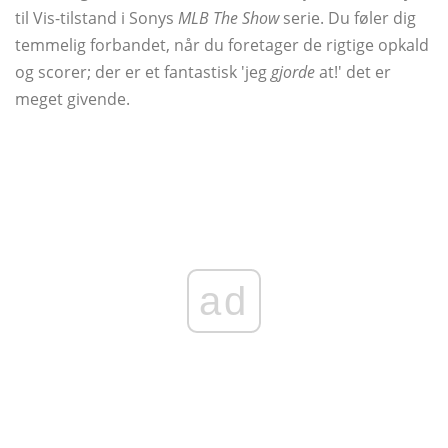
til Vis-tilstand i Sonys
MLB The Show
serie. Du føler dig
temmelig forbandet, når du foretager de rigtige opkald
og scorer; der er et fantastisk 'jeg
gjorde
at!' det er
meget givende.
ad