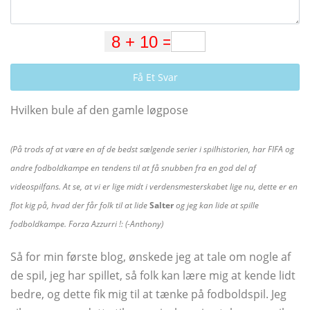
Få Et Svar
Hvilken bule af den gamle løgpose
(På trods af at være en af ​​de bedst sælgende serier i spilhistorien, har FIFA og
andre fodboldkampe en tendens til at få snubben fra en god del af
videospilfans. At se, at vi er lige midt i verdensmesterskabet lige nu, dette er en
flot kig på, hvad der får folk til at lide
Salter
og jeg kan lide at spille
fodboldkampe. Forza Azzurri !: (-Anthony)
Så for min første blog, ønskede jeg at tale om nogle af
de spil, jeg har spillet, så folk kan lære mig at kende lidt
bedre, og dette fik mig til at tænke på fodboldspil. Jeg