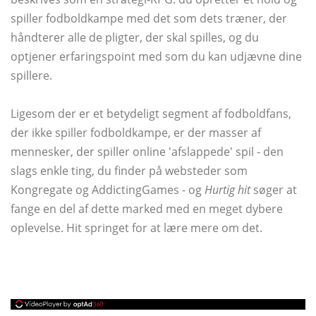
spiller fodboldkampe med det som dets træner, der
håndterer alle de pligter, der skal spilles, og du
optjener erfaringspoint med som du kan udjævne dine
spillere.
Ligesom der er et betydeligt segment af fodboldfans,
der ikke spiller fodboldkampe, er der masser af
mennesker, der spiller online 'afslappede' spil - den
slags enkle ting, du finder på websteder som
Kongregate og AddictingGames - og
Hurtig hit
søger at
fange en del af dette marked med en meget dybere
oplevelse. Hit springet for at lære mere om det.