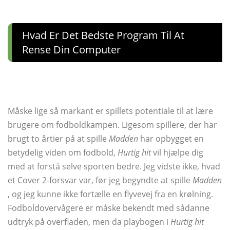
Hvad Er Det Bedste Program Til At
Rense Din Computer
Måske lige så markant er spillets potentiale til at lære
brugere om fodboldkampen. Ligesom spillere, der har
brugt to årtier på at spille
Madden
har opbygget en
betydelig viden om fodbold,
Hurtig hit
vil hjælpe dig
med at forstå selve sporten bedre. Jeg vidste ikke, hvad
et Cover 2-forsvar var, før jeg begyndte at spille
Madden
, og jeg kunne ikke fortælle en flyvevej fra en krølning.
Fodboldovervågere er måske bekendt med sådanne
udtryk på overfladen, men da playbogen i
Hurtig hit