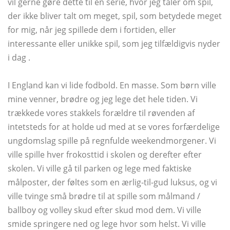
vil gerne gøre dette til en serie, hvor jeg taler om spil,
der ikke bliver talt om meget, spil, som betydede meget
for mig, når jeg spillede dem i fortiden, eller
interessante eller unikke spil, som jeg tilfældigvis nyder
i dag .
I England kan vi lide fodbold. En masse. Som børn ville
mine venner, brødre og jeg lege det hele tiden. Vi
trækkede vores stakkels forældre til røvenden af ​​
intetsteds for at holde ud med at se vores forfærdelige
ungdomslag spille på regnfulde weekendmorgener. Vi
ville spille hver frokosttid i skolen og derefter efter
skolen. Vi ville gå til parken og lege med faktiske
målposter, der føltes som en ærlig-til-gud luksus, og vi
ville tvinge små brødre til at spille som målmand /
ballboy og volley skud efter skud mod dem. Vi ville
smide springere ned og lege hvor som helst. Vi ville