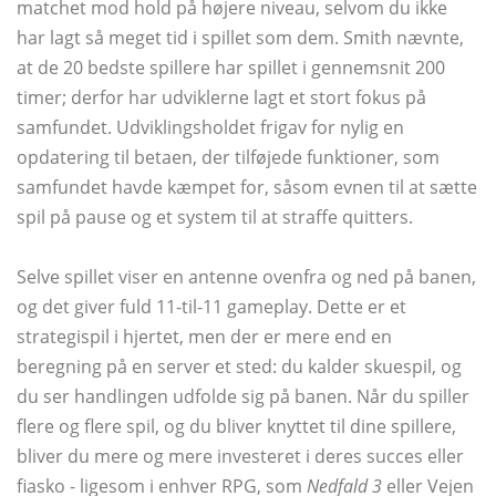
matchet mod hold på højere niveau, selvom du ikke
har lagt så meget tid i spillet som dem. Smith nævnte,
at de 20 bedste spillere har spillet i gennemsnit 200
timer; derfor har udviklerne lagt et stort fokus på
samfundet. Udviklingsholdet frigav for nylig en
opdatering til betaen, der tilføjede funktioner, som
samfundet havde kæmpet for, såsom evnen til at sætte
spil på pause og et system til at straffe quitters.
Selve spillet viser en antenne ovenfra og ned på banen,
og det giver fuld 11-til-11 gameplay. Dette er et
strategispil i hjertet, men der er mere end en
beregning på en server et sted: du kalder skuespil, og
du ser handlingen udfolde sig på banen. Når du spiller
flere og flere spil, og du bliver knyttet til dine spillere,
bliver du mere og mere investeret i deres succes eller
fiasko - ligesom i enhver RPG, som
Nedfald 3
eller Vejen