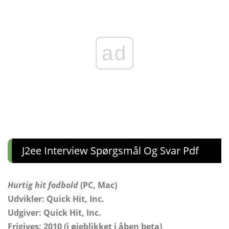
ad
J2ee Interview Spørgsmål Og Svar Pdf
Hurtig hit fodbold
(PC, Mac)
Udvikler: Quick Hit, Inc.
Udgiver: Quick Hit, Inc.
Frigives: 2010 (i øjeblikket i åben beta)