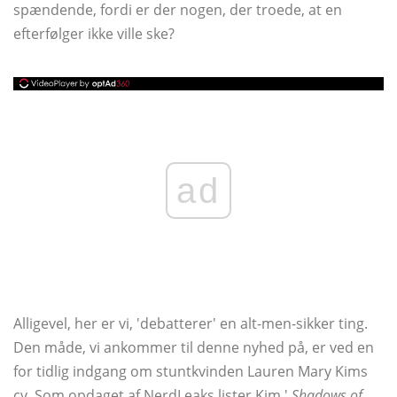
spændende, fordi er der nogen, der troede, at en
efterfølger ikke ville ske?
ad
Alligevel, her er vi, 'debatterer' en alt-men-sikker ting.
Den måde, vi ankommer til denne nyhed på, er ved en
for tidlig indgang om stuntkvinden Lauren Mary Kims
cv. Som opdaget af NerdLeaks lister Kim '
Shadows of