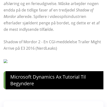
afsløring og en ferieudgivelse. Måske arbejder nogen
endda på de tidlige faser af en tredjedel
Shadow of
Mordor
allerede. Spillere i videospilsindustrien
efterlader sjældent penge på bordet, og dette er et af
de mest indlysende tilfælde.
Shadow of Mordor 2 - En CGI-meddelelse Trailer Might
Arrive på E3 2016 (NerdLeaks)
Microsoft Dynamics Ax Tutorial Til
Begyndere