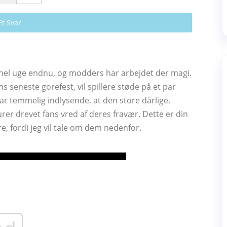
Et Svar
hel uge endnu, og modders har arbejdet der magi.
seneste gorefest, vil spillere støde på et par
var temmelig indlysende, at den store dårlige,
gurer drevet fans vred af deres fravær. Dette er din
ere, fordi jeg vil tale om dem nedenfor.