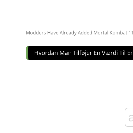
Modders Have Already Added Mortal Kombat 11
Hvordan Man Tilføjer En Værdi Til En