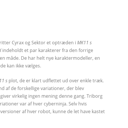
oritter Cyrax og Sektor et optræden i
MK11 s
X
indeholdt et par karakterer fra den forrige
en måde. De har helt nye karaktermodeller, en
de kan ikke vælges.
11 s
plot, de er klart udflettet ud over enkle træk.
af de forskellige variationer, der blev
giver virkelig ingen mening denne gang. Triborg
iationer var af hver cyberninja. Selv hvis
versioner af hver robot, kunne de let have kastet