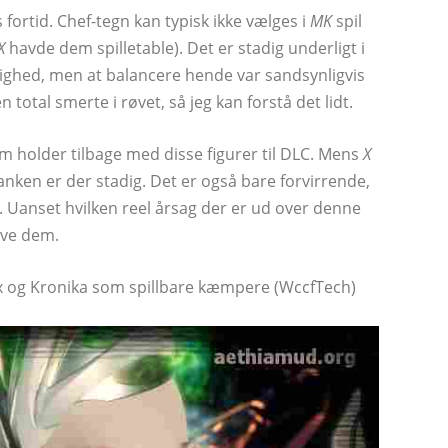
 fortid. Chef-tegn kan typisk ikke vælges i
MK
spil
X
havde dem spilletable). Det er stadig underligt i
elighed, men at balancere hende var sandsynligvis
total smerte i røvet, så jeg kan forstå det lidt.
m holder tilbage med disse figurer til DLC. Mens
X
 tanken er der stadig. Det er også bare forvirrende,
e. Uanset hvilken reel årsag der er ud over denne
øve dem.
ax og Kronika som spillbare kæmpere (WccfTech)