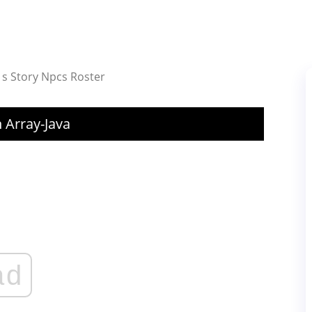
s Story Npcs Roster
 Array-Java
ad