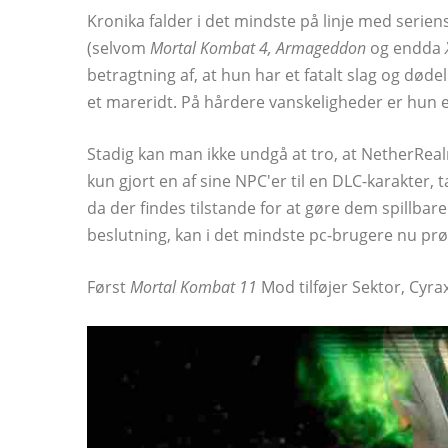
Kronika falder i det mindste på linje med seriens
(selvom
Mortal Kombat 4, Armageddon
og endda
betragtning af, at hun har et fatalt slag og død
et mareridt. På hårdere vanskeligheder er hun en 
Stadig kan man ikke undgå at tro, at NetherReal
kun gjort en af ​​sine NPC'er til en DLC-karakter,
da der findes tilstande for at gøre dem spillbar
beslutning, kan i det mindste pc-brugere nu pr
Først
Mortal Kombat 11
Mod tilføjer Sektor, Cyr