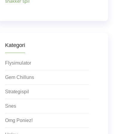
snakker spil
Kategori
Flysimulator
Gem Chilluns
Strategispil
Snes
Omg Poniez!