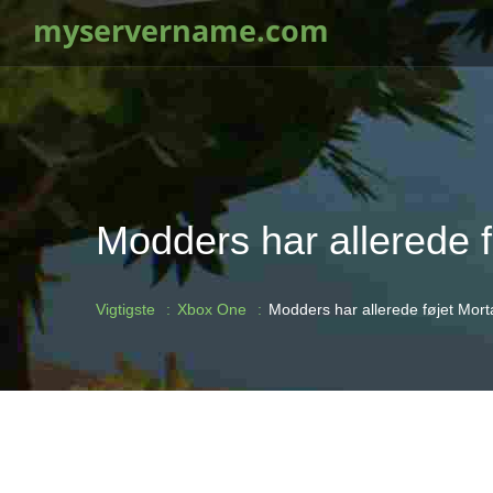
myservername.com
Modders har allerede fø
Vigtigste
Xbox One
Modders har allerede føjet Mortal