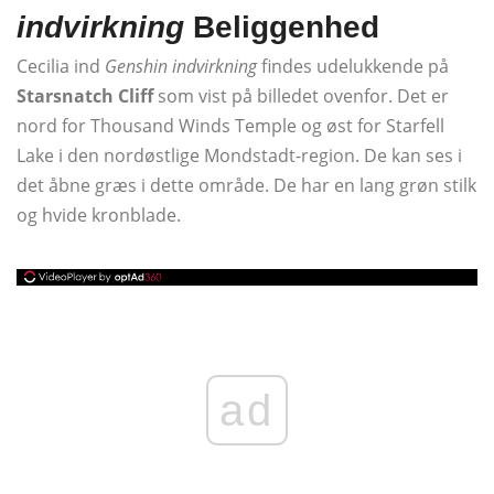
indvirkning
Beliggenhed
Cecilia ind
Genshin indvirkning
findes udelukkende på
Starsnatch Cliff
som vist på billedet ovenfor. Det er
nord for Thousand Winds Temple og øst for Starfell
Lake i den nordøstlige Mondstadt-region. De kan ses i
det åbne græs i dette område. De har en lang grøn stilk
og hvide kronblade.
ad