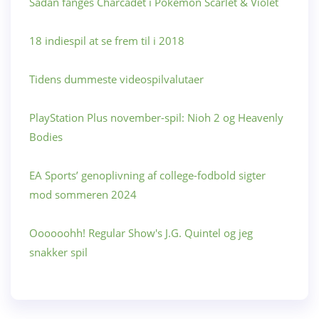
Sådan fanges Charcadet i Pokemon Scarlet & Violet
18 indiespil at se frem til i 2018
Tidens dummeste videospilvalutaer
PlayStation Plus november-spil: Nioh 2 og Heavenly
Bodies
EA Sports’ genoplivning af college-fodbold sigter
mod sommeren 2024
Oooooohh! Regular Show's J.G. Quintel og jeg
snakker spil