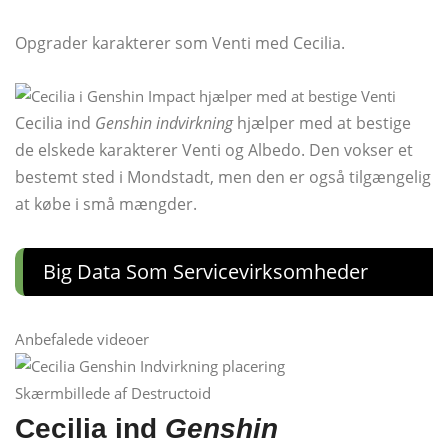
Opgrader karakterer som Venti med Cecilia.
Cecilia ind
Genshin indvirkning
hjælper med at bestige
de elskede karakterer Venti og Albedo. Den vokser et
bestemt sted i Mondstadt, men den er også tilgængelig
at købe i små mængder.
Big Data Som Servicevirksomheder
Anbefalede videoer
Skærmbillede af Destructoid
Cecilia ind
Genshin