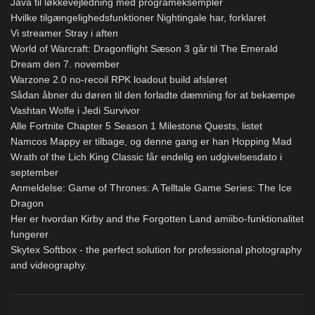
Java til løkkevejledning med programeksempler
Hvilke tilgængelighedsfunktioner Nightingale har, forklaret
Vi streamer Stray i aften
World of Warcraft: Dragonflight Sæson 3 går til The Emerald
Dream den 7. november
Warzone 2.0 no-recoil RPK loadout build afsløret
Sådan åbner du døren til den forladte dæmning for at bekæmpe
Vashtan Wolfe i Jedi Survivor
Alle Fortnite Chapter 5 Season 1 Milestone Quests, listet
Namcos Mappy er tilbage, og denne gang er han Hopping Mad
Wrath of the Lich King Classic får endelig en udgivelsesdato i
september
Anmeldelse: Game of Thrones: A Telltale Game Series: The Ice
Dragon
Her er hvordan Kirby and the Forgotten Land amiibo-funktionalitet
fungerer
Skytex Softbox - the perfect solution for professional photography
and videography.