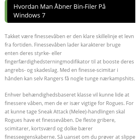
Hvordan Man Åbner Bin-Filer På
Windows 7
Takket være finessevåben er den klare skillelinje et levn
fra fortiden. Finessevåben lader karakterer bruge
enten deres styrke- eller
fingerfærdighedsterningmodifikator til at booste deres
angrebs- og skadeslag. Med en finesse-scimitar i
hånden kan selv Rangers få nogle tunge nærkampshits.
Enhver behændighedsbaseret klasse vil kunne lide at
finessere våben, men de er især vigtige for Rogues. For
at kunne tage Sneak Attack (Melee)-handlingen skal
Rogues have et finessevåben. De fleste gribere,
scimitarer, kortsværd og dolke bærer
finesseegenskaberne. Så uanset om du prøver at slippe