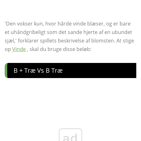
'Den vokser kun, hvor hårde vinde blæser, og er bare
et uhåndgribeligt som det sande hjerte af en ubundet
sjæl,' forklarer spillets beskrivelse af blomsten. At stige
op
Vinde
, skal du bruge disse beløb:
B + Træ Vs B Træ
ad