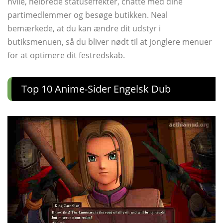
hvile, helbrede statuseffekter, chatte med dine
partimedlemmer og besøge butikken. Neal
bemærkede, at du kan ændre dit udstyr i
butiksmenuen, så du bliver nødt til at jonglere menuer
for at optimere dit festredskab.
Top 10 Anime-Sider Engelsk Dub