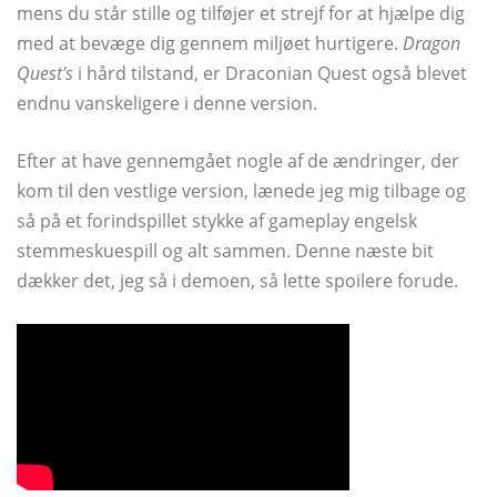
mens du står stille og tilføjer et strejf for at hjælpe dig
med at bevæge dig gennem miljøet hurtigere.
Dragon
Quest's
i hård tilstand, er Draconian Quest også blevet
endnu vanskeligere i denne version.
Efter at have gennemgået nogle af de ændringer, der
kom til den vestlige version, lænede jeg mig tilbage og
så på et forindspillet stykke af gameplay engelsk
stemmeskuespill og alt sammen. Denne næste bit
dækker det, jeg så i demoen, så lette spoilere forude.