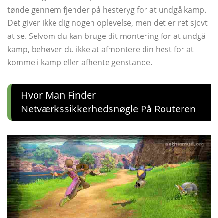
tønde gennem fjender på hesteryg for at undgå kamp.
Det giver ikke dig nogen oplevelse, men det er ret sjovt
at se. Selvom du kan bruge dit montering for at undgå
kamp, ​​behøver du ikke at afmontere din hest for at
komme i kamp eller afhente genstande.
Hvor Man Finder
Netværkssikkerhedsnøgle På Routeren