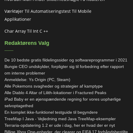
Værktøjer Til Automatiseringstest Til Mobile
Applikationer
Char Array Til Int C ++
Redaktørens Valg
De 10 bedste gratis fildelingssider og softwareprogrammer i 2021
Bungie CEO undskylder, forpligter sig til forbedring efter rapport
om interne problemer
Anmeldelse: Ys Origin (PC, Steam)
Alle Pokemons svagheder og strategier af kamptype
Alle Diablo 4 Altar of Lilith-lokationer i Fractured Peaks
iPad Baby er en øjenspændende regning for vores uophørlige
selvoptagethed
En komplet ikke-funktionel testguide til begyndere
TreeMap I Java - Vejledning med Java TreeMap-eksempler
Terraria-opdatering 1.2 er ude i dag, her er hvad der er nyt
Billige Xbox One-enheder, der clearer og FIFA 17 forhåndsbestilte