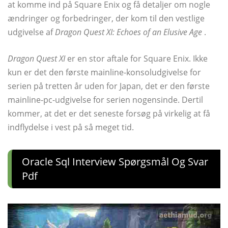
at komme ind på Square Enix og få detaljer om nogle
ændringer og forbedringer, der kom til den vestlige
udgivelse af
Dragon Quest XI: Echoes of an Elusive Age
.
Dragon Quest XI
er en stor aftale for Square Enix. Ikke
kun er det den første mainline-konsoludgivelse for
serien på tretten år uden for Japan, det er den første
mainline-pc-udgivelse for serien nogensinde. Dertil
kommer, at det er det seneste forsøg på virkelig at få
indflydelse i vest på så meget tid.
Oracle Sql Interview Spørgsmål Og Svar
Pdf