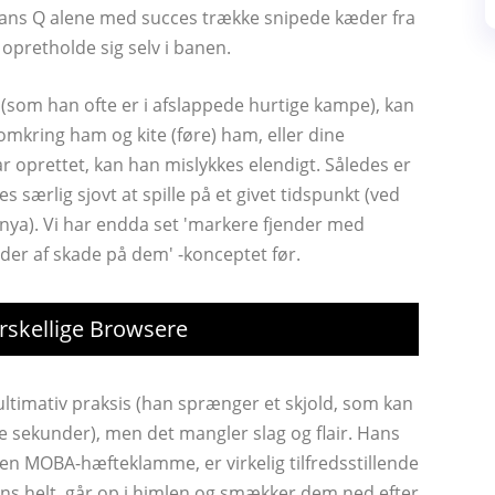
 hans Q alene med succes trække snipede kæder fra
opretholde sig selv i banen.
ld (som han ofte er i afslappede hurtige kampe), kan
e omkring ham og kite (føre) ham, eller dine
 oprettet, kan han mislykkes elendigt. Således er
s særlig sjovt at spille på et givet tidspunkt (ved
 Sonya). Vi har endda set 'markere fjender med
r af skade på dem' -konceptet før.
rskellige Browsere
 ultimativ praksis (han sprænger et skjold, som kan
e sekunder), men det mangler slag og flair. Hans
en MOBA-hæfteklamme, er virkelig tilfredsstillende
dens helt, går op i himlen og smækker dem ned efter