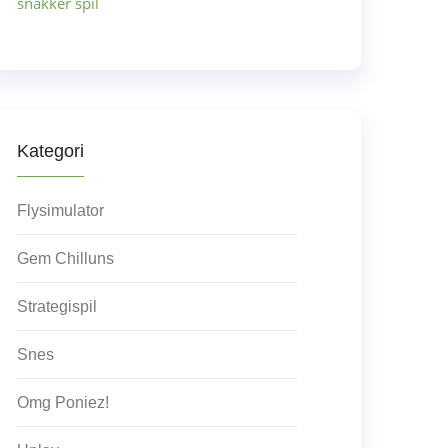
snakker spil
Kategori
Flysimulator
Gem Chilluns
Strategispil
Snes
Omg Poniez!