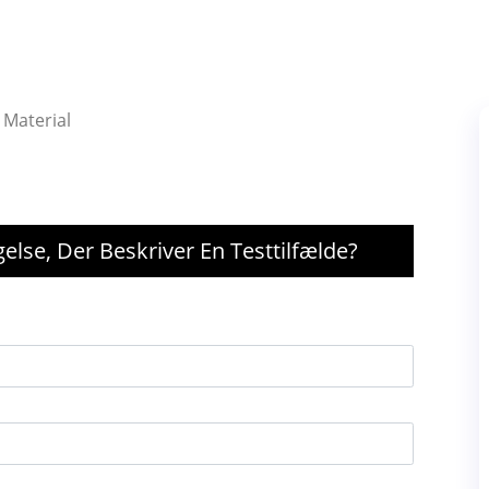
 Material
gelse, Der Beskriver En Testtilfælde?