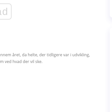
ad
em året, da helte, der tidligere var i udvikling,
em ved hvad der vil ske.