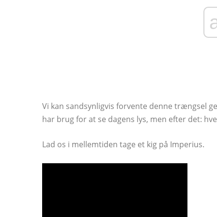
Vi kan sandsynligvis forvente denne trængsel genn
har brug for at se dagens lys, men efter det: hv
Lad os i mellemtiden tage et kig på Imperius.