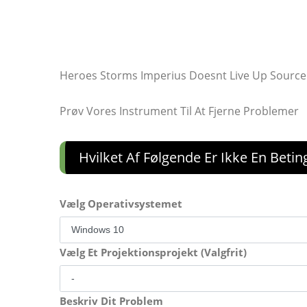
Heroes Storms Imperius Doesnt Live Up Source
Prøv Vores Instrument Til At Fjerne Problemer
Hvilket Af Følgende Er Ikke En Betin
Vælg Operativsystemet
Vælg Et Projektionsprojekt (Valgfrit)
Beskriv Dit Problem