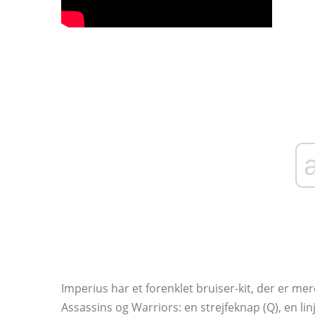
Imperius har et forenklet bruiser-kit, der er 
Assassins og Warriors: en strejfeknap (Q), en li