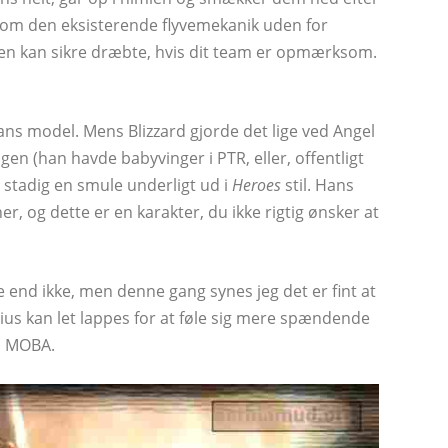
t som den eksisterende flyvemekanik uden for
n kan sikre dræbte, hvis dit team er opmærksom.
ns model. Mens Blizzard gjorde det lige ved Angel
gen (han havde babyvinger i PTR, eller, offentligt
stadig en smule underligt ud i
Heroes
stil. Hans
er, og dette er en karakter, du ikke rigtig ønsker at
e end ikke, men denne gang synes jeg det er fint at
ius kan let lappes for at føle sig mere spændende
en MOBA.