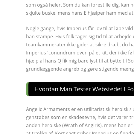
som også heler. Som du kan forestille dig, kan
skjulte buske, mens hans E hjælper ham med at 
Nogle gange, hvis Imperius får lov til at løbe vi
han stampe. Hvis folk tager sig tid til at arbejd
teamkammerater ikke gider at sikre dræb, du har
Imperius 'conundrum oven på et kit, der ikke føle
hjælp af hans Q fik mig bare lyst til at bytte til
grundlæggende angreb og gøre stigende mængde
Hvordan Man Tester Webstedet I Fo
Angelic Armaments er en utilitaristisk heroisk /
genstøbes som en skadesevne, hvis det varer tr
anden heroiske (Wrath of Angiris), mens han er 
at trække af. Kort sagt griber Imperius en fjen