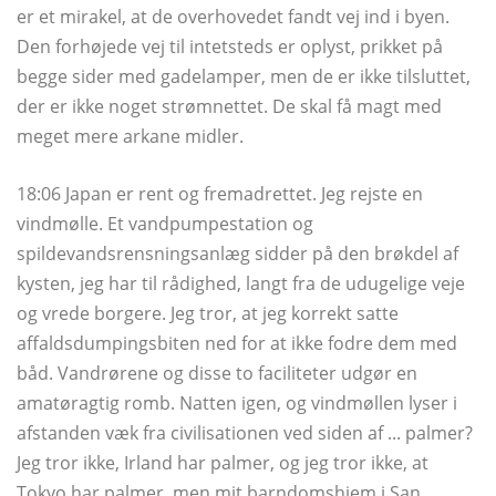
er et mirakel, at de overhovedet fandt vej ind i byen.
Den forhøjede vej til intetsteds er oplyst, prikket på
begge sider med gadelamper, men de er ikke tilsluttet,
der er ikke noget strømnettet. De skal få magt med
meget mere arkane midler.
18:06 Japan er rent og fremadrettet. Jeg rejste en
vindmølle. Et vandpumpestation og
spildevandsrensningsanlæg sidder på den brøkdel af
kysten, jeg har til rådighed, langt fra de udugelige veje
og vrede borgere. Jeg tror, ​​at jeg korrekt satte
affaldsdumpingsbiten ned for at ikke fodre dem med
båd. Vandrørene og disse to faciliteter udgør en
amatøragtig romb. Natten igen, og vindmøllen lyser i
afstanden væk fra civilisationen ved siden af ​​... palmer?
Jeg tror ikke, Irland har palmer, og jeg tror ikke, at
Tokyo har palmer, men mit barndomshjem i San