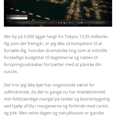
Min by på 5.000 ligger langt fra Tokyos 13,35 millioner.
Og som det fremgår, er jeg ikke så kompetent til at
fortælle dig, hvordan dramatiske ting som at indstille
forskellige budgetter til dagtimerne og natten til
forsyningsselskaber fortsætter med at påvirke din
succes.
Det tror jeg ikke
byer
har nogensinde været for
udfordrende, da det to gange nu har imødekommet
min fuldstændige mangel på tanker og kvarterbygning
ved hjælp af bly i margenerne og forbinde med carets
og pile. Men selve dagen og natcyklussen er ganske