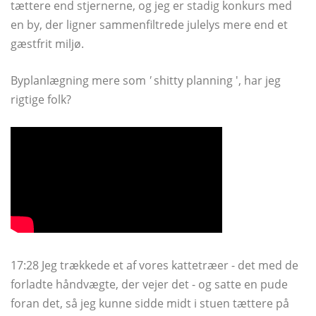
tættere end stjernerne, og jeg er stadig konkurs med
en by, der ligner sammenfiltrede julelys mere end et
gæstfrit miljø.
Byplanlægning mere som
'
shitty planning ', har jeg
rigtige folk?
17:28 Jeg trækkede et af vores kattetræer - det med de
forladte håndvægte, der vejer det - og satte en pude
foran det, så jeg kunne sidde midt i stuen tættere på