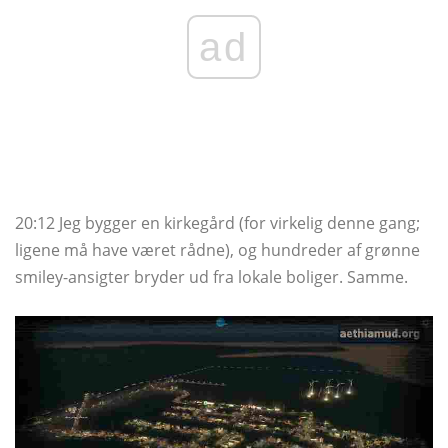
ad
20:12 Jeg bygger en kirkegård (for virkelig denne gang;
ligene må have været rådne), og hundreder af grønne
smiley-ansigter bryder ud fra lokale boliger. Samme.