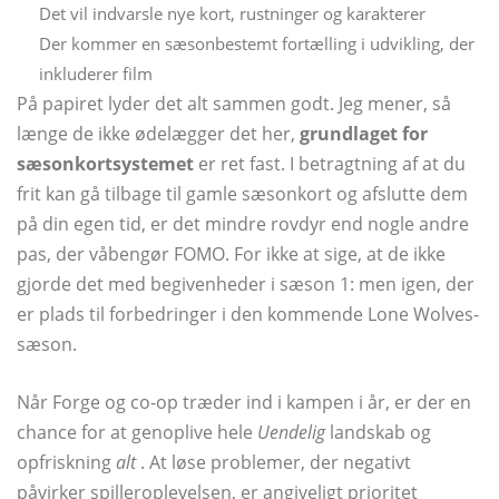
Det vil indvarsle nye kort, rustninger og karakterer
Der kommer en sæsonbestemt fortælling i udvikling, der
inkluderer film
På papiret lyder det alt sammen godt. Jeg mener, så
længe de ikke ødelægger det her,
grundlaget for
sæsonkortsystemet
er ret fast. I betragtning af at du
frit kan gå tilbage til gamle sæsonkort og afslutte dem
på din egen tid, er det mindre rovdyr end nogle andre
pas, der våbengør FOMO. For ikke at sige, at de ikke
gjorde det med begivenheder i sæson 1: men igen, der
er plads til forbedringer i den kommende Lone Wolves-
sæson.
Når Forge og co-op træder ind i kampen i år, er der en
chance for at genoplive hele
Uendelig
landskab og
opfriskning
alt
. At løse problemer, der negativt
påvirker spilleroplevelsen, er angiveligt prioritet