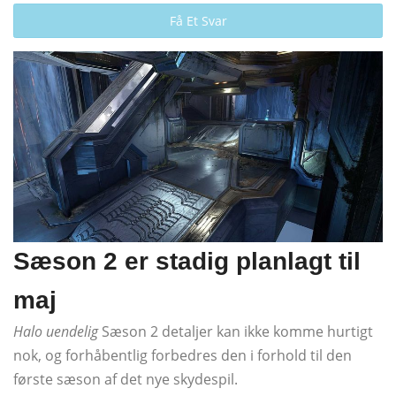
Få Et Svar
Sæson 2 er stadig planlagt til
maj
Halo uendelig
Sæson 2 detaljer kan ikke komme hurtigt
nok, og forhåbentlig forbedres den i forhold til den
første sæson af det nye skydespil.