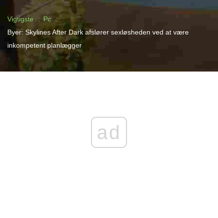
Vigtigste
Pc
Byer: Skylines After Dark afslører sexløsheden ved at være
inkompetent planlægger
ad