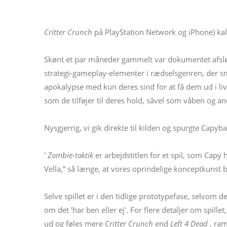
Critter Crunch
på PlayStation Network og iPhone) ka
Skønt et par måneder gammelt var dokumentet afslø
strategi-gameplay-elementer i rædselsgenren, der sm
apokalypse med kun deres sind for at få dem ud i live'
som de tilføjer til deres hold, såvel som våben og an
Nysgjerrig, vi gik direkte til kilden og spurgte Capy
'
Zombie-taktik
er arbejdstitlen for et spil, som Capy 
Vella,” så længe, ​​at vores oprindelige konceptkunst bl
Selve spillet er i den tidlige prototypefase, selvom d
om det 'har ben eller ej'. For flere detaljer om spille
ud og føles mere
Critter Crunch
end
Left 4 Dead
, ram