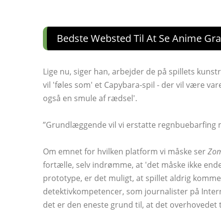
Bedste Websted Til At Se Anime Gra
Lige nu, siger han, arbejder de på spillets kun
vil 'føles som' et Capybara-spil - der vil være 
også en smule af rædsel'.
”Grundlæggende vil vi erstatte regnbuebarfing 
Om emnet for hvilken platform vi måske ser
Zom
fortælle, selv indrømme, at 'det måske ikke ende
prototype, er det muligt, at spillet aldrig komme
detektivkompetencer, som journalister på Inte
det er den eneste grund til, at det overhovedet t