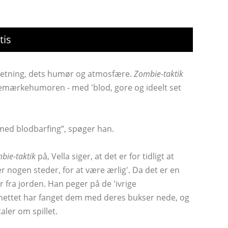
tis
stretning, dets humør og atmosfære.
Zombie-taktik
varemærkehumoren - med 'blod, gore og ideelt set
med blodbarfing”, spøger han.
bie-taktik
på, Vella siger, at det er for tidligt at
r nogen steder, for at være ærlig'. Da det er en
r fra jorden. Han peger på de 'ivrige
rnettet har fanget dem med deres bukser nede, og
aler om spillet.