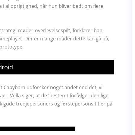
a i al oprigtighed, når hun bliver bedt om flere
strategi-møder-overlevelsespil”, forklarer han,
l gameplayet. Der er mange måder dette kan gå på,
 prototype.
droid
, at Capybara udforsker noget andet end det, vi
er. Vella siger, at de 'bestemt forfølger den lige
k gode tredjepersoners og førstepersons titler på