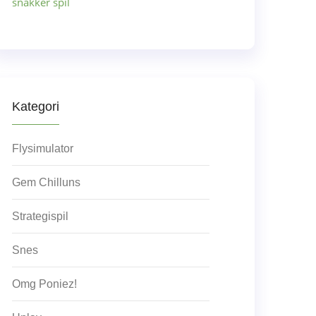
snakker spil
Kategori
Flysimulator
Gem Chilluns
Strategispil
Snes
Omg Poniez!