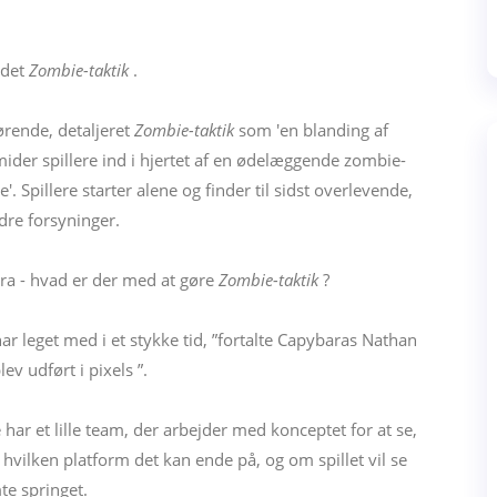
ldet
Zombie-taktik
.
rende, detaljeret
Zombie-taktik
som 'en blanding af
ider spillere ind i hjertet af en ødelæggende zombie-
. Spillere starter alene og finder til sidst overlevende,
dre forsyninger.
bara - hvad er der med at gøre
Zombie-taktik
?
har leget med i et stykke tid, ”fortalte Capybaras Nathan
ev udført i pixels ”.
e har et lille team, der arbejder med konceptet for at se,
t, hvilken platform det kan ende på, og om spillet vil se
te springet.