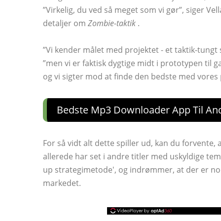
”Virkelig, du ved så meget som vi gør”, siger Vell
detaljer om
Zombie-taktik
.
”Vi kender målet med projektet - et taktik-tungt 
”men vi er faktisk dygtige midt i prototypen ti
og vi sigter mod at finde den bedste med vores
Bedste Mp3 Downloader App Til An
For så vidt alt dette spiller ud, kan du forvente
allerede har set i andre titler med uskyldige tema
up strategimetode', og indrømmer, at der er no
markedet.