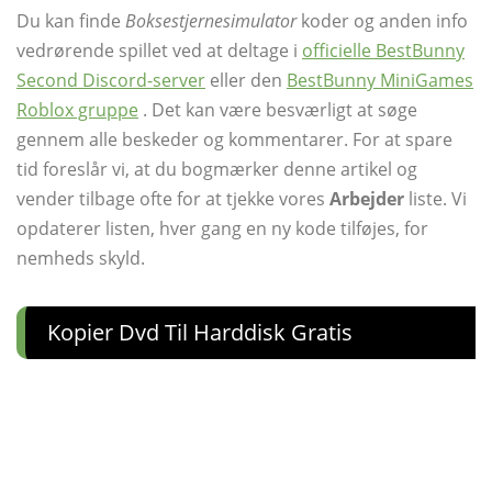
Du kan finde
Boksestjernesimulator
koder og anden info
vedrørende spillet ved at deltage i
officielle BestBunny
Second Discord-server
eller den
BestBunny MiniGames
Roblox gruppe
. Det kan være besværligt at søge
gennem alle beskeder og kommentarer. For at spare
tid foreslår vi, at du bogmærker denne artikel og
vender tilbage ofte for at tjekke vores
Arbejder
liste. Vi
opdaterer listen, hver gang en ny kode tilføjes, for
nemheds skyld.
Kopier Dvd Til Harddisk Gratis