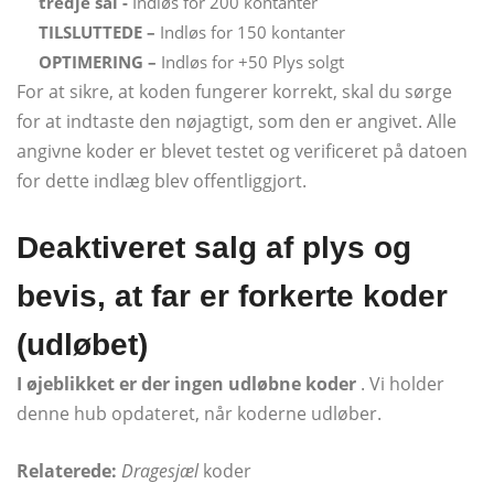
tredje sal -
Indløs for 200 kontanter
TILSLUTTEDE –
Indløs for 150 kontanter
OPTIMERING –
Indløs for +50 Plys solgt
For at sikre, at koden fungerer korrekt, skal du sørge
for at indtaste den nøjagtigt, som den er angivet. Alle
angivne koder er blevet testet og verificeret på datoen
for dette indlæg blev offentliggjort.
Deaktiveret salg af plys og
bevis, at far er forkerte koder
(udløbet)
I øjeblikket er der ingen udløbne koder
. Vi holder
denne hub opdateret, når koderne udløber.
Relaterede:
Dragesjæl
koder