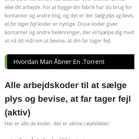
ikke dit arbejde. For at bygge din fabrik har du brug for
kontanter og andre ting, og det er der
Sælg plys og bevis,
at far tager fejl
koder er nyttige. Disse koder giver
kontanter og andre belønninger, der vil hjælpe dig med
at nå dit mål om at bevise, at din far tager fejl.
Hvordan Man Åbner En .torrent
Alle arbejdskoder til at sælge
plys og bevise, at far tager fejl
(aktiv)
Her er alle de koder, der er aktive i øjeblikket: