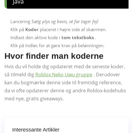
Java
Lancering
Sælg plys og bevis, at far tager fejl
Klik på
Koder
placeret i højre side af skærmen.
Indtast den aktive kode i
tom tekstboks
.
Klik på Indløs for at gøre krav på belønningen.
Hvor finder man koderne
Hvis du vil holde dig opdateret med de seneste koder,
så tilmeld dig
Roblox Neko Uwu gruppe
. Derudover
kan du bogmærke denne side til fremtidig reference,
da vi ofte opdaterer denne og andre Roblox-kodehubs
med nye, gratis giveaways.
Interessante Artikler