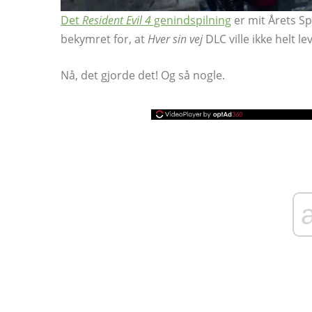
Det
Resident Evil 4
genindspilning
er mit Årets Spi
bekymret for, at
Hver sin vej
DLC ville ikke helt le
Nå, det gjorde det! Og så nogle.