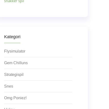
snakker spil
Kategori
Flysimulator
Gem Chilluns
Strategispil
Snes
Omg Poniez!