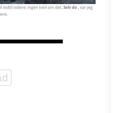
l indtil videre; ingen tvivl om det.
Selv da
, var jeg
vere.
ad