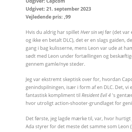
Udgiver: Capcom
Udgivet: 21. september 2023
Vejledende pris: ,99
Hvis du aldrig har spillet
Hver sin vej
før (det var 
og ikke en betalt DLC), det er en slags gaiden,
gang i bag kulisserne, mens Leon var ude at ham
sødt med Leon under fortællingen og beskæftig
gennem gamle/nye steder.
Jeg var ekstremt skeptisk over for, hvordan Cap
genindspilningen, især i form af en DLC. Det, vi
fantastisk kompliment til
Resident Evil 4
's gentæ
hvor utroligt action-shooter-grundlaget for geni
Det første, jeg lagde mærke til, var, hvor hurtig
Ada styrer for det meste det samme som Leon (