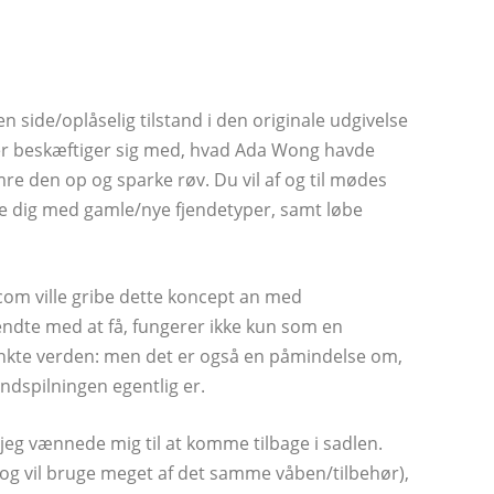
en side/oplåselig tilstand i den originale udgivelse
 der beskæftiger sig med, hvad Ada Wong havde
re den op og sparke røv. Du vil af og til mødes
e dig med gamle/nye fjendetyper, samt løbe
com ville gribe dette koncept an med
 endte med at få, fungerer ikke kun som en
nkte verden: men det er også en påmindelse om,
ndspilningen egentlig er.
t jeg vænnede mig til at komme tilbage i sadlen.
og vil bruge meget af det samme våben/tilbehør),