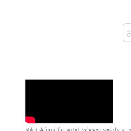
Stilistisk forud for sin tid,
Salomons nøgle
baserer