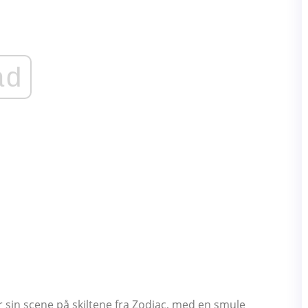
ad
 sin scene på skiltene fra Zodiac, med en smule