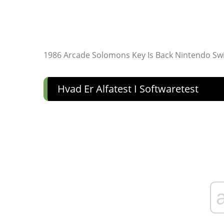
1986 Arcade Solomons Key Is Back Nintendo Sw
Hvad Er Alfatest I Softwaretest