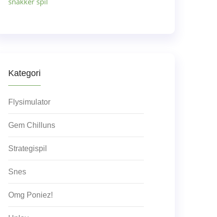
snakker spil
Kategori
Flysimulator
Gem Chilluns
Strategispil
Snes
Omg Poniez!