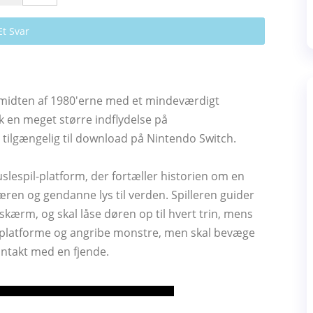
Et Svar
midten af ​​1980'erne med et mindeværdigt
ik en meget større indflydelse på
 tilgængelig til download på Nintendo Switch.
slespil-platform, der fortæller historien om en
æren og gendanne lys til verden. Spilleren guider
ærm, og skal låse døren op til hvert trin, mens
 platforme og angribe monstre, men skal bevæge
 kontakt med en fjende.