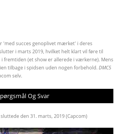
r 'med succes genoplivet mærket' i deres
er i marts 2019, hvilket helt klart vil føre til
 i fremtiden (et show er allerede i værkerne). Mens
erien tilbage i spidsen uden nogen forbehold.
DMC5
apcom selv.
 Spørgsmål Og Svar
r sluttede den 31. marts, 2019 (Capcom)