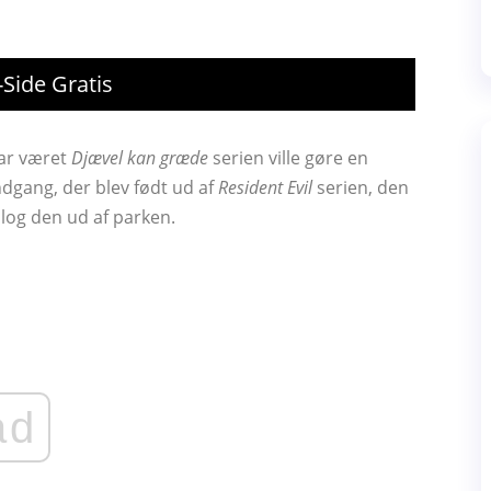
Side Gratis
har været
Djævel kan græde
serien ville gøre en
indgang, der blev født ud af
Resident Evil
serien, den
log den ud af parken.
ad