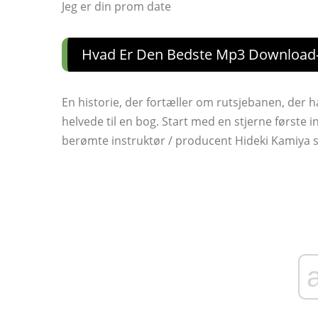
Jeg er din prom date
Hvad Er Den Bedste Mp3 Download-
En historie, der fortæller om rutsjebanen, der 
helvede til en bog. Start med en stjerne første 
berømte instruktør / producent Hideki Kamiya s