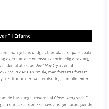
ar Til Erfarne
, som mange fans undgår, blev placeret på Hideaki
ing og erstattede en mystisk oprindelig direktør),
 ilden til at skabe
Devil May Cry 3
: en af ​​
ay Cry 4
vaklede en smule, men fortsatte fortsat
nyt territorium: en westernisering, komplimenter
som de har sunget roserne af
Djævel kan græde 5
,
nge mennesker, der ikke havde nogen forudgående