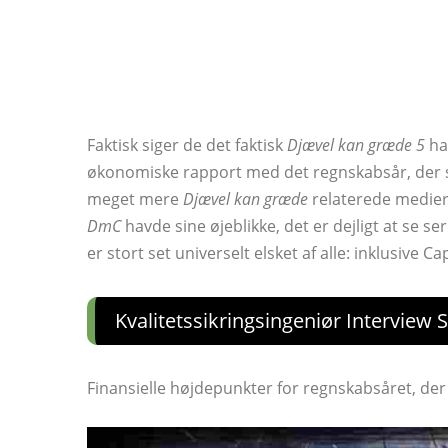
Faktisk siger de det faktisk
Djævel kan græde 5
ha
økonomiske rapport med det regnskabsår, der slutt
meget mere
Djævel kan græde
relaterede medier
DmC
havde sine øjeblikke, det er dejligt at se s
er stort set universelt elsket af alle: inklusive C
Kvalitetssikringsingeniør Interview
Finansielle højdepunkter for regnskabsåret, de