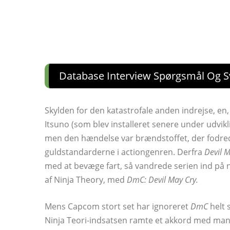
Database Interview Spørgsmål Og Sv
Skylden for den katastrofale anden indrejse, en
Itsuno (som blev installeret senere under udvikl
men den hændelse var brændstoffet, der fodrede
guldstandarderne i actiongenren. Derfra
Devil M
med at bevæge fart, så vandrede serien ind på 
af Ninja Theory, med
DmC: Devil May Cry.
Mens Capcom stort set har ignoreret
DmC
helt 
Ninja Teori-indsatsen ramte et akkord med ma