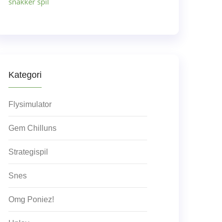
snakker spil
Kategori
Flysimulator
Gem Chilluns
Strategispil
Snes
Omg Poniez!