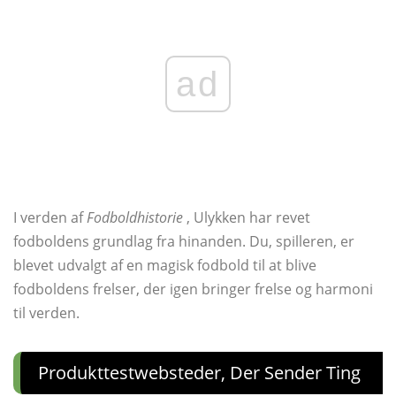
ad
I verden af
Fodboldhistorie
, Ulykken har revet
fodboldens grundlag fra hinanden. Du, spilleren, er
blevet udvalgt af en magisk fodbold til at blive
fodboldens frelser, der igen bringer frelse og harmoni
til verden.
Produkttestwebsteder, Der Sender Ting