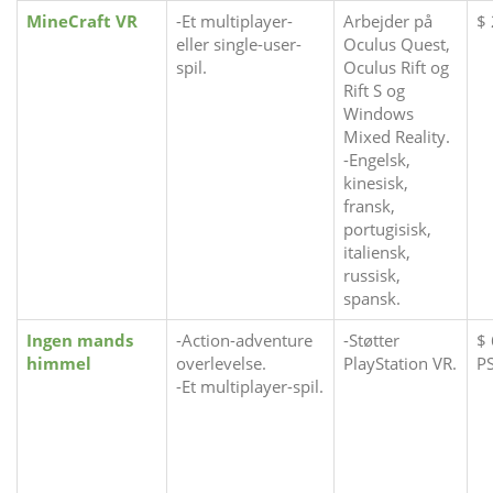
MineCraft VR
-Et multiplayer-
Arbejder på
$
eller single-user-
Oculus Quest,
spil.
Oculus Rift og
Rift S og
Windows
Mixed Reality.
-Engelsk,
kinesisk,
fransk,
portugisisk,
italiensk,
russisk,
spansk.
Ingen mands
-Action-adventure
-Støtter
$ 
himmel
overlevelse.
PlayStation VR.
P
-Et multiplayer-spil.