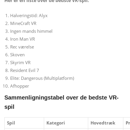
Her er en liste over de bedste VR-spil:
Halveringstid: Alyx
MineCraft VR
Ingen mands himmel
Iron Man VR
Rec værelse
Skoven
Skyrim VR
Resident Evil 7
Elite: Dangerous (Multiplatform)
Afhopper
Sammenligningstabel over de bedste VR-
spil
Spil
Kategori
Hovedtræk
P