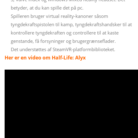
betyder, at du kan spille det på pc.
Spilleren bruger virtual reality-kanoner såsom
tyngdekraftspistolen til kamp, ​​tyngdekraftshandsker til at
kontrollere tyngdekraften og controllere til at kaste
genstande, få forsyninger og brugergrænseflader.
Det understøttes af SteamVR-platformbiblioteket.
Her er en video om Half-Life: Alyx