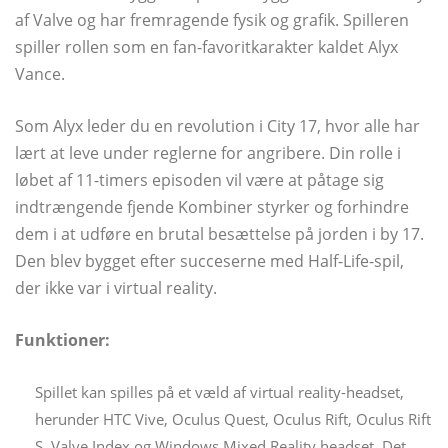
af Valve og har fremragende fysik og grafik. Spilleren
spiller rollen som en fan-favoritkarakter kaldet Alyx
Vance.
Som Alyx leder du en revolution i City 17, hvor alle har
lært at leve under reglerne for angribere. Din rolle i
løbet af 11-timers episoden vil være at påtage sig
indtrængende fjende Kombiner styrker og forhindre
dem i at udføre en brutal besættelse på jorden i by 17.
Den blev bygget efter succeserne med Half-Life-spil,
der ikke var i virtual reality.
Funktioner:
Spillet kan spilles på et væld af virtual reality-headset,
herunder HTC Vive, Oculus Quest, Oculus Rift, Oculus Rift
S, Valve Index og Windows Mixed Reality headset. Det