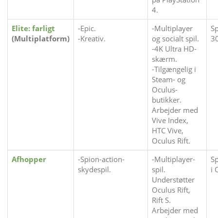
4.
Elite: farligt
-Epic.
-Multiplayer
Sp
(Multiplatform)
-Kreativ.
og socialt spil.
30
-4K Ultra HD-
skærm.
-Tilgængelig i
Steam- og
Oculus-
butikker.
Arbejder med
Vive Index,
HTC Vive,
Oculus Rift.
Afhopper
-Spion-action-
-Multiplayer-
Sp
skydespil.
spil.
i 
Understøtter
Oculus Rift,
Rift S.
Arbejder med