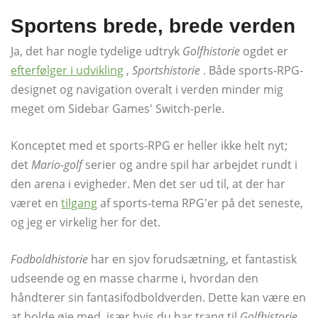
Sportens brede, brede verden
Ja, det har nogle tydelige udtryk
Golfhistorie
ogdet er
efterfølger i udvikling
,
Sportshistorie
. Både sports-RPG-
designet og navigation overalt i verden minder mig
meget om Sidebar Games' Switch-perle.
Konceptet med et sports-RPG er heller ikke helt nyt;
det
Mario-golf
serier og andre spil har arbejdet rundt i
den arena i evigheder. Men det ser ud til, at der har
været en
tilgang
af sports-tema RPG'er på det seneste,
og jeg er virkelig her for det.
Fodboldhistorie
har en sjov forudsætning, et fantastisk
udseende og en masse charme i, hvordan den
håndterer sin fantasifodboldverden. Dette kan være en
at holde øje med, især hvis du har trang til
Golfhistorie