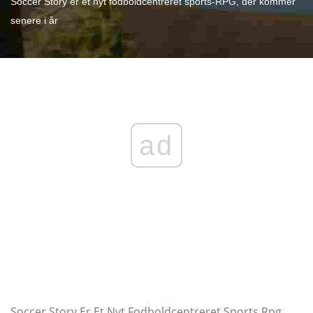
Soccer Story er et nyt fodboldcentreret sports-RPG, der kommer
senere i år
ad
Soccer Story Er Et Nyt Fodboldcentreret Sports Rpg