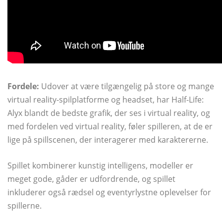
Fordele:
Udover at være tilgængelig på store og mange
virtual reality-spilplatforme og headset, har Half-Life:
Alyx blandt de bedste grafik, der ses i virtual reality, og
med fordelen ved virtual reality, føler spilleren, at de er
lige på spillscenen, der interagerer med karaktererne.
Spillet kombinerer kunstig intelligens, modeller er
meget gode, gåder er udfordrende, og spillet
inkluderer også rædsel og eventyrlystne oplevelser for
spillerne.