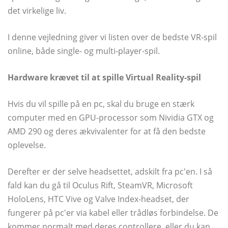
det virkelige liv.
I denne vejledning giver vi listen over de bedste VR-spil
online, både single- og multi-player-spil.
Hardware krævet til at spille Virtual Reality-spil
Hvis du vil spille på en pc, skal du bruge en stærk
computer med en GPU-processor som Nividia GTX og
AMD 290 og deres ækvivalenter for at få den bedste
oplevelse.
Derefter er der selve headsettet, adskilt fra pc'en. I så
fald kan du gå til Oculus Rift, SteamVR, Microsoft
HoloLens, HTC Vive og Valve Index-headset, der
fungerer på pc'er via kabel eller trådløs forbindelse. De
kommer normalt med deres controllere, eller du kan