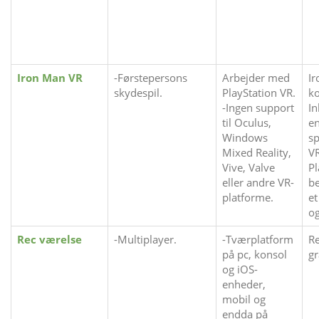
Iron Man VR
-Førstepersons
Arbejder med
Ir
skydespil.
PlayStation VR.
ko
-Ingen support
In
til Oculus,
en
Windows
sp
Mixed Reality,
VR
Vive, Valve
Pl
eller andre VR-
be
platforme.
et
o
Rec værelse
-Multiplayer.
-Tværplatform
Re
på pc, konsol
gr
og iOS-
enheder,
mobil og
endda på