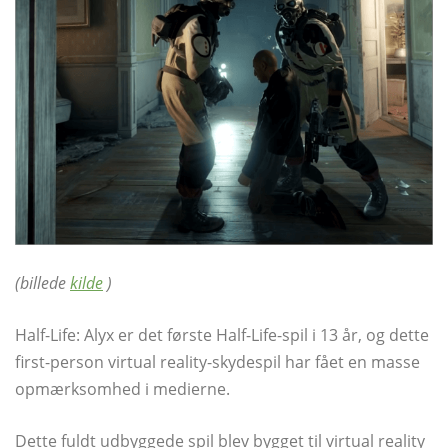
(billede
kilde
)
Half-Life: Alyx er det første Half-Life-spil i 13 år, og dette
first-person virtual reality-skydespil har fået en masse
opmærksomhed i medierne.
Dette fuldt udbyggede spil blev bygget til virtual reality