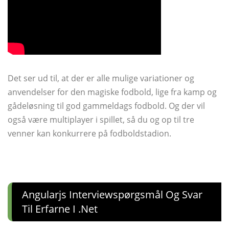
Det ser ud til, at der er alle mulige variationer og
anvendelser for den magiske fodbold, lige fra kamp og
gådeløsning til god gammeldags fodbold. Og der vil
også være multiplayer i spillet, så du og op til tre
venner kan konkurrere på fodboldstadion.
Angularjs Interviewspørgsmål Og Svar
Til Erfarne I .net