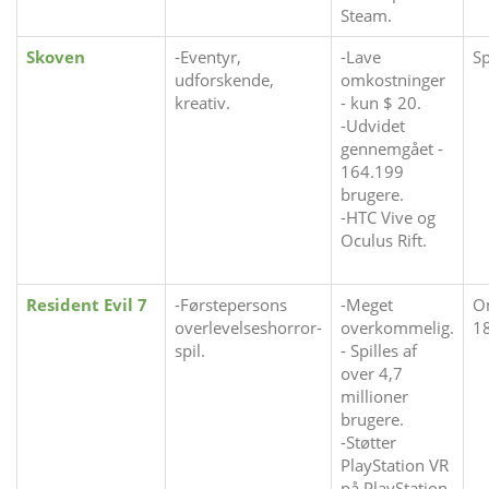
Steam.
Skoven
-Eventyr,
-Lave
Sp
udforskende,
omkostninger
kreativ.
- kun $ 20.
-Udvidet
gennemgået -
164.199
brugere.
-HTC Vive og
Oculus Rift.
Resident Evil 7
-Førstepersons
-Meget
O
overlevelseshorror-
overkommelig.
1
spil.
- Spilles af
over 4,7
millioner
brugere.
-Støtter
PlayStation VR
på PlayStation