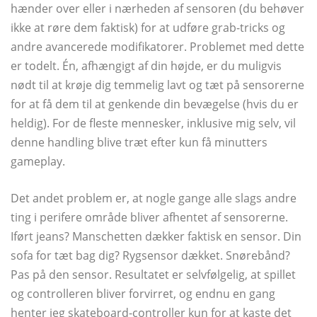
hænder over eller i nærheden af ​​sensoren (du behøver
ikke at røre dem faktisk) for at udføre grab-tricks og
andre avancerede modifikatorer. Problemet med dette
er todelt. Én, afhængigt af din højde, er du muligvis
nødt til at krøje dig temmelig lavt og tæt på sensorerne
for at få dem til at genkende din bevægelse (hvis du er
heldig). For de fleste mennesker, inklusive mig selv, vil
denne handling blive træt efter kun få minutters
gameplay.
Det andet problem er, at nogle gange alle slags andre
ting i perifere område bliver afhentet af sensorerne.
Iført jeans? Manschetten dækker faktisk en sensor. Din
sofa for tæt bag dig? Rygsensor dækket. Snørebånd?
Pas på den sensor. Resultatet er selvfølgelig, at spillet
og controlleren bliver forvirret, og endnu en gang
henter jeg skateboard-controller kun for at kaste det