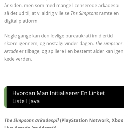
år siden, men som med mange licenserede arkadespil
så det ud til, at vi aldrig ville se
The Simpsons
ramte en
digital platform.
Nogle gange kan den lovlige bureaukrati imidlertid
skære igennem, og nostalgi vinder dagen.
The Simpsons
Arcade
er tilbage, og spillere i en bestemt alder kan igen
kede verden.
Hvordan Man Initialiserer En Linket
Liste I Java
The Simpsons arkadespil
(PlayStation Network, Xbox