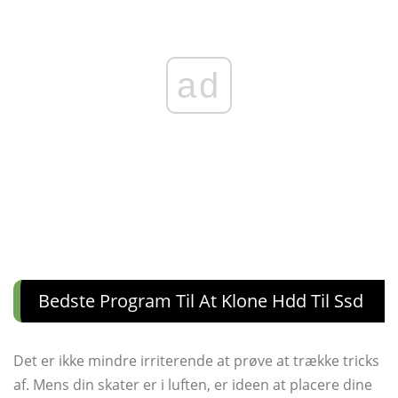
ad
Bedste Program Til At Klone Hdd Til Ssd
Det er ikke mindre irriterende at prøve at trække tricks
af. Mens din skater er i luften, er ideen at placere dine