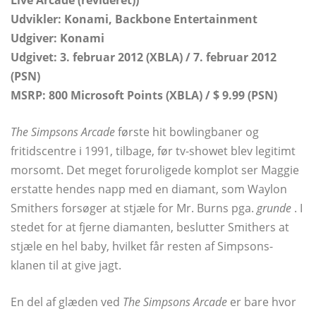
Live Arcade (revideret))
Udvikler: Konami, Backbone Entertainment
Udgiver: Konami
Udgivet: 3. februar 2012 (XBLA) / 7. februar 2012
(PSN)
MSRP: 800 Microsoft Points (XBLA) / $ 9.99 (PSN)
The Simpsons Arcade
første hit bowlingbaner og
fritidscentre i 1991, tilbage, før tv-showet blev legitimt
morsomt. Det meget foruroligede komplot ser Maggie
erstatte hendes napp med en diamant, som Waylon
Smithers forsøger at stjæle for Mr. Burns pga.
grunde
. I
stedet for at fjerne diamanten, beslutter Smithers at
stjæle en hel baby, hvilket får resten af ​​Simpsons-
klanen til at give jagt.
En del af glæden ved
The Simpsons Arcade
er bare hvor