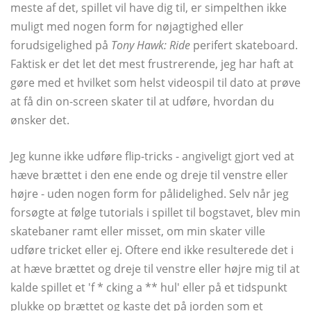
meste af det, spillet vil have dig til, er simpelthen ikke
muligt med nogen form for nøjagtighed eller
forudsigelighed på
Tony Hawk: Ride
perifert skateboard.
Faktisk er det let det mest frustrerende, jeg har haft at
gøre med et hvilket som helst videospil til dato at prøve
at få din on-screen skater til at udføre, hvordan du
ønsker det.
Jeg kunne ikke udføre flip-tricks - angiveligt gjort ved at
hæve brættet i den ene ende og dreje til venstre eller
højre - uden nogen form for pålidelighed. Selv når jeg
forsøgte at følge tutorials i spillet til bogstavet, blev min
skatebaner ramt eller misset, om min skater ville
udføre tricket eller ej. Oftere end ikke resulterede det i
at hæve brættet og dreje til venstre eller højre mig til at
kalde spillet et 'f * cking a ** hul' eller på et tidspunkt
plukke op brættet og kaste det på jorden som et