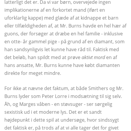
latterligt det er. Da vi var børn, overvejede ingen
implikationerne af en forkortet mand (iført en
uforklarlig kappe) med glæde af at kidnappe et barn
eller tilfældigheden af, at Mr. Burns havde en hel hær af
guons, der forsøger at dræbe en hel familie - inklusive
en otte- år gammel pige - på grund af en diamant, som
han sandsynligvis let kunne have råd til. Faktisk med
det beløb, han spildt med at prøve
aktivt mord
en af ​​
hans ansatte, Mr. Burns kunne have købt diamanten
direkte for meget mindre.
For ikke at nævne det faktum, at både Smithers og Mr.
Burns lyder som Peter Lorre i modsætning til sig selv.
Åh, og Marges våben - en støvsuger - ser sørgelig
sexistisk ud i et moderne lys. Det er et sandt
højdepunkt i dette spil at undersøge, hvor sindssygt
det faktisk er, på trods af at vi alle tager det for givet