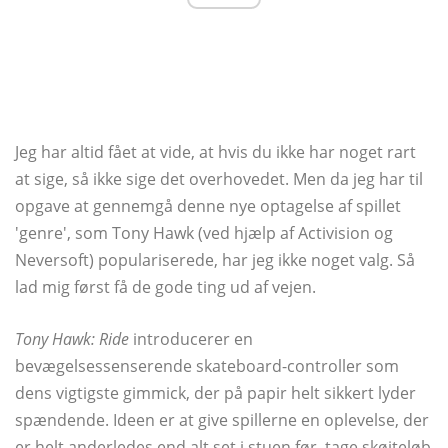
Jeg har altid fået at vide, at hvis du ikke har noget rart
at sige, så ikke sige det overhovedet. Men da jeg har til
opgave at gennemgå denne nye optagelse af spillet
'genre', som Tony Hawk (ved hjælp af Activision og
Neversoft) populariserede, har jeg ikke noget valg. Så
lad mig først få de gode ting ud af vejen.
Tony Hawk: Ride
introducerer en
bevægelsessenserende skateboard-controller som
dens vigtigste gimmick, der på papir helt sikkert lyder
spændende. Ideen er at give spillerne en oplevelse, der
er helt anderledes end alt set i stuen før, tage skøjteløb