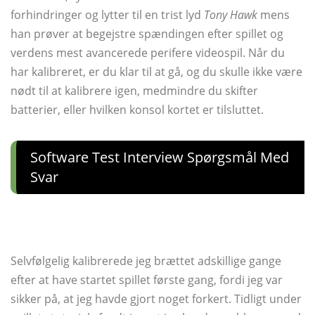
forhindringer og lytter til en trist lyd
Tony Hawk
mens
han prøver at begejstre spændingen efter spillet og
verdens mest avancerede perifere videospil. Når du
har kalibreret, er du klar til at gå, og du skulle ikke være
nødt til at kalibrere igen, medmindre du skifter
batterier, eller hvilken konsol kortet er tilsluttet.
Software Test Interview Spørgsmål Med
Svar
Selvfølgelig kalibrerede jeg brættet adskillige gange
efter at have startet spillet første gang, fordi jeg var
sikker på, at jeg havde gjort noget forkert. Tidligt under