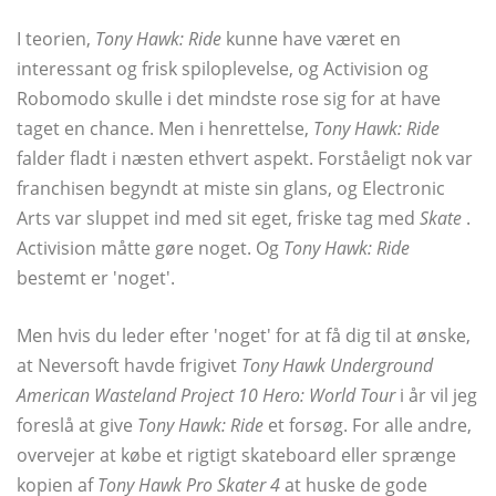
I teorien,
Tony Hawk: Ride
kunne have været en
interessant og frisk spiloplevelse, og Activision og
Robomodo skulle i det mindste rose sig for at have
taget en chance. Men i henrettelse,
Tony Hawk: Ride
falder fladt i næsten ethvert aspekt. Forståeligt nok var
franchisen begyndt at miste sin glans, og Electronic
Arts var sluppet ind med sit eget, friske tag med
Skate
.
Activision måtte gøre noget. Og
Tony Hawk: Ride
bestemt er 'noget'.
Men hvis du leder efter 'noget' for at få dig til at ønske,
at Neversoft havde frigivet
Tony Hawk Underground
American Wasteland Project 10 Hero: World Tour
i år vil jeg
foreslå at give
Tony Hawk: Ride
et forsøg. For alle andre,
overvejer at købe et rigtigt skateboard eller sprænge
kopien af
Tony Hawk Pro Skater 4
at huske de gode