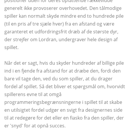
positioner uden for deres opfattende rækkevidde
generelt ikke provoserer overhovedet. Den tålmodige
spiller kan normalt skyde mindre end to hundrede pile
(til en pris af tre sjæle hver) fra en afstand og være
garanteret et udfordringsfrit dræb af de største dyr,
der strejfer om Lordran, undergraver hele design af
spillet.
Når det er sagt, hvis du skyder hundreder af billige pile
ind i en fjende fra afstand for at dræbe den, fordi den
bare vil tage den, ved du som spiller, at du drager
fordel af spillet. Så det bliver et spørgsmål om, hvorvidt
spillerens evne til at omgå
programmeringsbegrænsningerne i spillet til at skabe
en utilsigtet fordel udgør en svigt fra designernes side
til at redegøre for det eller en fiasko fra den spiller, der
er 'snyd' for at opnå succes.