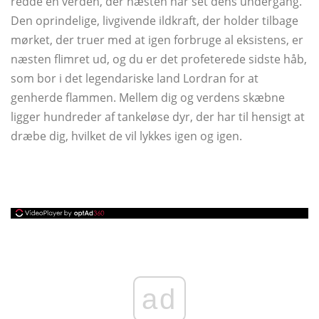
redde en verden, der næsten har set dens undergang.
Den oprindelige, livgivende ildkraft, der holder tilbage
mørket, der truer med at igen forbruge al eksistens, er
næsten flimret ud, og du er det profeterede sidste håb,
som bor i det legendariske land Lordran for at
genherde flammen. Mellem dig og verdens skæbne
ligger hundreder af tankeløse dyr, der har til hensigt at
dræbe dig, hvilket de vil lykkes igen og igen.
ad