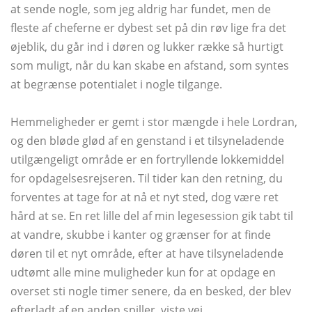
at sende nogle, som jeg aldrig har fundet, men de
fleste af cheferne er dybest set på din røv lige fra det
øjeblik, du går ind i døren og lukker række så hurtigt
som muligt, når du kan skabe en afstand, som syntes
at begrænse potentialet i nogle tilgange.
Hemmeligheder er gemt i stor mængde i hele Lordran,
og den bløde glød af en genstand i et tilsyneladende
utilgængeligt område er en fortryllende lokkemiddel
for opdagelsesrejseren. Til tider kan den retning, du
forventes at tage for at nå et nyt sted, dog være ret
hård at se. En ret lille del af min legesession gik tabt til
at vandre, skubbe i kanter og grænser for at finde
døren til et nyt område, efter at have tilsyneladende
udtømt alle mine muligheder kun for at opdage en
overset sti nogle timer senere, da en besked, der blev
efterladt af en anden spiller, viste vej.