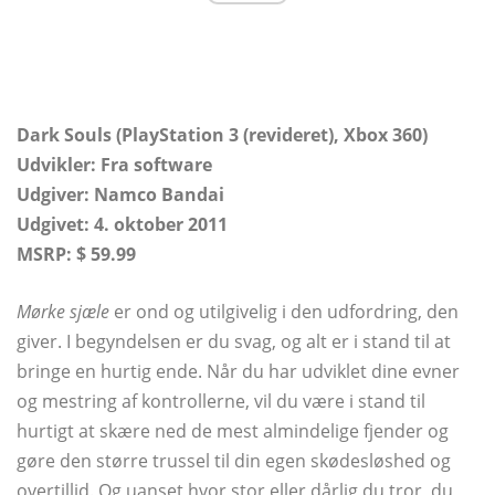
Dark Souls (PlayStation 3 (revideret), Xbox 360)
Udvikler: Fra software
Udgiver: Namco Bandai
Udgivet: 4. oktober 2011
MSRP: $ 59.99
Mørke sjæle
er ond og utilgivelig i den udfordring, den
giver. I begyndelsen er du svag, og alt er i stand til at
bringe en hurtig ende. Når du har udviklet dine evner
og mestring af kontrollerne, vil du være i stand til
hurtigt at skære ned de mest almindelige fjender og
gøre den større trussel til din egen skødesløshed og
overtillid. Og uanset hvor stor eller dårlig du tror, ​​du