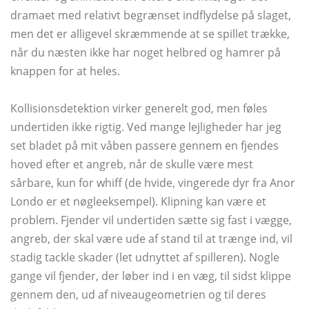
dramaet med relativt begrænset indflydelse på slaget,
men det er alligevel skræmmende at se spillet trække,
når du næsten ikke har noget helbred og hamrer på
knappen for at heles.
Kollisionsdetektion virker generelt god, men føles
undertiden ikke rigtig. Ved mange lejligheder har jeg
set bladet på mit våben passere gennem en fjendes
hoved efter et angreb, når de skulle være mest
sårbare, kun for whiff (de hvide, vingerede dyr fra Anor
Londo er et nøgleeksempel). Klipning kan være et
problem. Fjender vil undertiden sætte sig fast i vægge,
angreb, der skal være ude af stand til at trænge ind, vil
stadig tackle skader (let udnyttet af spilleren). Nogle
gange vil fjender, der løber ind i en væg, til sidst klippe
gennem den, ud af niveaugeometrien og til deres