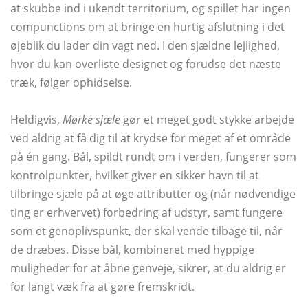
at skubbe ind i ukendt territorium, og spillet har ingen
compunctions om at bringe en hurtig afslutning i det
øjeblik du lader din vagt ned. I den sjældne lejlighed,
hvor du kan overliste designet og forudse det næste
træk, følger ophidselse.
Heldigvis,
Mørke sjæle
gør et meget godt stykke arbejde
ved aldrig at få dig til at krydse for meget af et område
på én gang. Bål, spildt rundt om i verden, fungerer som
kontrolpunkter, hvilket giver en sikker havn til at
tilbringe sjæle på at øge attributter og (når nødvendige
ting er erhvervet) forbedring af udstyr, samt fungere
som et genoplivspunkt, der skal vende tilbage til, når
de dræbes. Disse bål, kombineret med hyppige
muligheder for at åbne genveje, sikrer, at du aldrig er
for langt væk fra at gøre fremskridt.