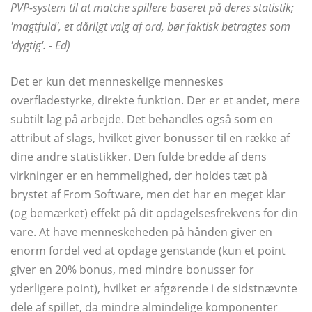
PVP-system til at matche spillere baseret på deres statistik;
'magtfuld', et dårligt valg af ord, bør faktisk betragtes som
'dygtig'. - Ed)
Det er kun det menneskelige menneskes
overfladestyrke, direkte funktion. Der er et andet, mere
subtilt lag på arbejde. Det behandles også som en
attribut af slags, hvilket giver bonusser til en række af
dine andre statistikker. Den fulde bredde af dens
virkninger er en hemmelighed, der holdes tæt på
brystet af From Software, men det har en meget klar
(og bemærket) effekt på dit opdagelsesfrekvens for din
vare. At have menneskeheden på hånden giver en
enorm fordel ved at opdage genstande (kun et point
giver en 20% bonus, med mindre bonusser for
yderligere point), hvilket er afgørende i de sidstnævnte
dele af spillet, da mindre almindelige komponenter