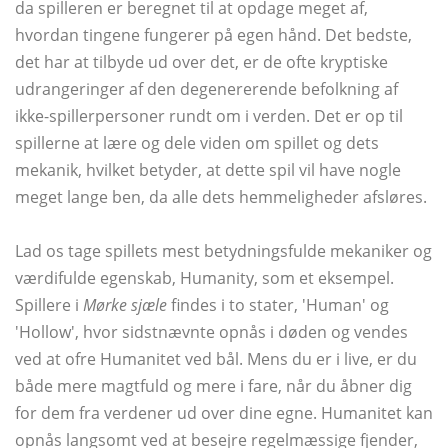
da spilleren er beregnet til at opdage meget af,
hvordan tingene fungerer på egen hånd. Det bedste,
det har at tilbyde ud over det, er de ofte kryptiske
udrangeringer af den degenererende befolkning af
ikke-spillerpersoner rundt om i verden. Det er op til
spillerne at lære og dele viden om spillet og dets
mekanik, hvilket betyder, at dette spil vil have nogle
meget lange ben, da alle dets hemmeligheder afsløres.
Lad os tage spillets mest betydningsfulde mekaniker og
værdifulde egenskab, Humanity, som et eksempel.
Spillere i
Mørke sjæle
findes i to stater, 'Human' og
'Hollow', hvor sidstnævnte opnås i døden og vendes
ved at ofre Humanitet ved bål. Mens du er i live, er du
både mere magtfuld og mere i fare, når du åbner dig
for dem fra verdener ud over dine egne. Humanitet kan
opnås langsomt ved at besejre regelmæssige fjender,