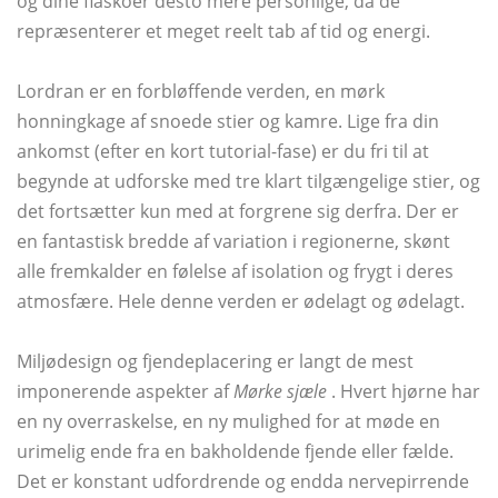
og dine fiaskoer desto mere personlige, da de
repræsenterer et meget reelt tab af tid og energi.
Lordran er en forbløffende verden, en mørk
honningkage af snoede stier og kamre. Lige fra din
ankomst (efter en kort tutorial-fase) er du fri til at
begynde at udforske med tre klart tilgængelige stier, og
det fortsætter kun med at forgrene sig derfra. Der er
en fantastisk bredde af variation i regionerne, skønt
alle fremkalder en følelse af isolation og frygt i deres
atmosfære. Hele denne verden er ødelagt og ødelagt.
Miljødesign og fjendeplacering er langt de mest
imponerende aspekter af
Mørke sjæle
. Hvert hjørne har
en ny overraskelse, en ny mulighed for at møde en
urimelig ende fra en bakholdende fjende eller fælde.
Det er konstant udfordrende og endda nervepirrende