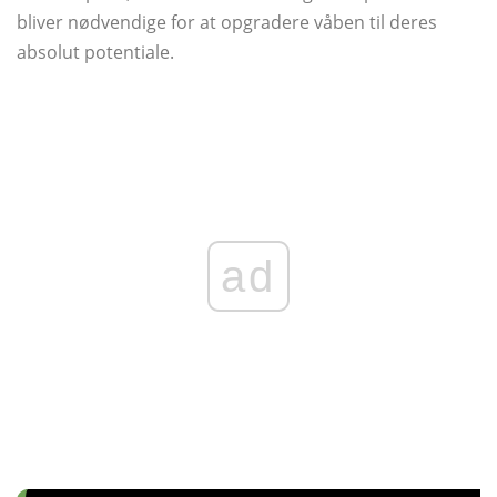
bliver nødvendige for at opgradere våben til deres
absolut potentiale.
ad