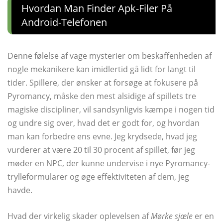
Hvordan Man Finder Apk-Filer På
Android-Telefonen
Denne følelse af vage mysterier om beskaffenheden af ​​
nogle mekanikere kan imidlertid gå lidt for langt til
tider. Spillere, der ønsker at forsøge at fokusere på
Pyromancy, måske den mest alsidige af spillets tre
magiske discipliner, vil sandsynligvis kæmpe i nogen tid
og undre sig over, hvad det er godt for, og hvordan
man kan forbedre ens evne. Jeg krydsede, hvad jeg
vurderer at være 20 til 30 procent af spillet, før jeg
møder en NPC, der kunne undervise i nye Pyromancy-
trylleformularer og øge effektiviteten af ​​dem, jeg
havde.
Hvad der virkelig skader oplevelsen af
Mørke sjæle
er en