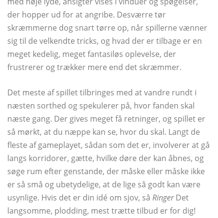
med høje lyde, ansigter vises i vinduer og spøgelser,
der hopper ud for at angribe. Desværre tør
skræmmerne dog snart tørre op, når spillerne vænner
sig til de velkendte tricks, og hvad der er tilbage er en
meget kedelig, meget fantasiløs oplevelse, der
frustrerer og trækker mere end det skræmmer.
Det meste af spillet tilbringes med at vandre rundt i
næsten sorthed og spekulerer på, hvor fanden skal
næste gang. Der gives meget få retninger, og spillet er
så mørkt, at du næppe kan se, hvor du skal. Langt de
fleste af gameplayet, sådan som det er, involverer at gå
langs korridorer, gætte, hvilke døre der kan åbnes, og
søge rum efter genstande, der måske eller måske ikke
er så små og ubetydelige, at de lige så godt kan være
usynlige. Hvis det er din idé om sjov, så
Ringer
Det
langsomme, plodding, mest trætte tilbud er for dig!