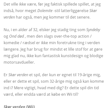
Det ville ikke være, før jeg faktisk spillede spillet, at jeg
indså, hvor meget
Dolemite
-stil latterliggørelse
Skør
verden
har også, men jeg kommer til det senere.
Nu, i en alder af 32, elsker jeg stadig ting som
Syndeby
og
Ond død
, men den slags over-the-top action /
komedie / rædsel er ikke min foretrukne ting i verden
længere. Jeg har brug for mindst et lille stof for at gøre
mig glad nu, ikke kun fantastisk kunstdesign og blodige
motorsavdueller.
Er
Skør verden
et spil, der kun er egnet til 19-årige mig,
eller er dette et spil, som 32-årige mig også kan komme
ind i? Mere vigtigt, hvad med dig? Er dette spil din tid
værd, eller endda værd at købe en Wii til?
Skør verden
(Wii)