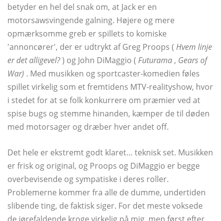
betyder en hel del snak om, at Jack er en
motorsawsvingende galning. Højere og mere
opmærksomme greb er spillets to komiske
'annoncører', der er udtrykt af Greg Proops (
Hvem linje
er det alligevel?
) og John DiMaggio (
Futurama
,
Gears of
War)
. Med musikken og sportcaster-komedien føles
spillet virkelig som et fremtidens MTV-realityshow, hvor
i stedet for at se folk konkurrere om præmier ved at
spise bugs og stemme hinanden, kæmper de til døden
med motorsager og dræber hver andet off.
Det hele er ekstremt godt klaret… teknisk set. Musikken
er frisk og original, og Proops og DiMaggio er begge
overbevisende og sympatiske i deres roller.
Problemerne kommer fra alle de dumme, undertiden
slibende ting, de faktisk siger. For det meste voksede
de iørefaldende kroge virkelig på mig, men først efter