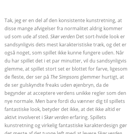
Tak, jeg er en del af den konsistente kunstretning, at
disse mange afvigelser fra normalitet aldrig kommer
ud som ude af sted.
Skør verden
Det sort-hvide look er
sandsynligvis dets mest karakteristiske træk, og det er
også noget, som spillet ikke kunne fungere uden. Når
du har spillet det i et par minutter, vil du sandsynligvis
glemme, at spillet stort set er blottet for farve, ligesom
de fleste, der ser på
The Simpsons
glemmer hurtigt, at
de ser gulskyndte freaks uden øjenbryn, da de
begynder at acceptere verdens unikke regler som den
nye normale. Men bare fordi du vænner dig til spillets
fantastiske look, betyder det ikke, at det ikke altid er
aktivt involveret i
Skør verden
erfaring. Spillets
kunstretning og virkelig fantastiske karakterdesign gør
det meste af det tunge løft med at levere
Skør verden