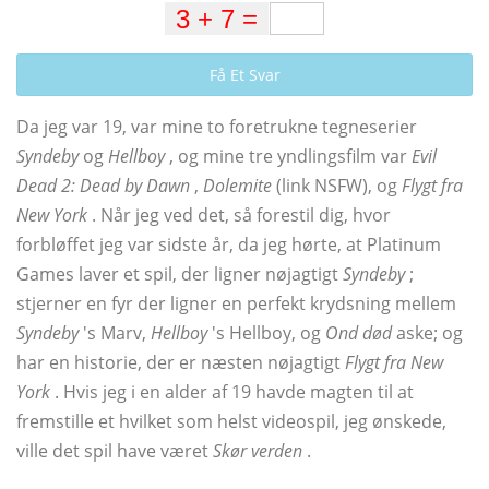
Få Et Svar
Da jeg var 19, var mine to foretrukne tegneserier
Syndeby
og
Hellboy
, og mine tre yndlingsfilm var
Evil
Dead 2: Dead by Dawn
,
Dolemite
(link NSFW), og
Flygt fra
New York
. Når jeg ved det, så forestil dig, hvor
forbløffet jeg var sidste år, da jeg hørte, at Platinum
Games laver et spil, der ligner nøjagtigt
Syndeby
;
stjerner en fyr der ligner en perfekt krydsning mellem
Syndeby
's Marv,
Hellboy
's Hellboy, og
Ond død
aske; og
har en historie, der er næsten nøjagtigt
Flygt fra New
York
. Hvis jeg i en alder af 19 havde magten til at
fremstille et hvilket som helst videospil, jeg ønskede,
ville det spil have været
Skør verden
.