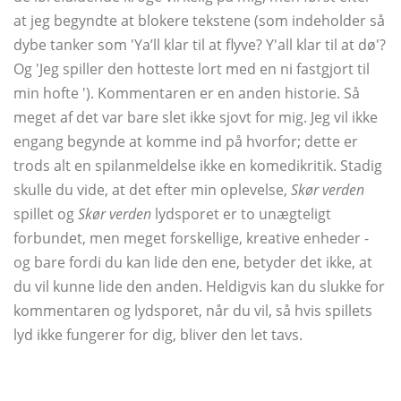
at jeg begyndte at blokere tekstene (som indeholder så
dybe tanker som 'Ya’ll klar til at flyve? Y'all klar til at dø'?
Og 'Jeg spiller den hotteste lort med en ni fastgjort til
min hofte '). Kommentaren er en anden historie. Så
meget af det var bare slet ikke sjovt for mig. Jeg vil ikke
engang begynde at komme ind på hvorfor; dette er
trods alt en spilanmeldelse ikke en komedikritik. Stadig
skulle du vide, at det efter min oplevelse,
Skør verden
spillet og
Skør verden
lydsporet er to unægteligt
forbundet, men meget forskellige, kreative enheder -
og bare fordi du kan lide den ene, betyder det ikke, at
du vil kunne lide den anden. Heldigvis kan du slukke for
kommentaren og lydsporet, når du vil, så hvis spillets
lyd ikke fungerer for dig, bliver den let tavs.