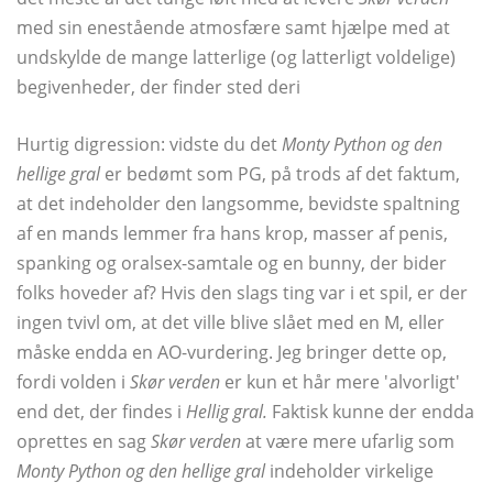
med sin enestående atmosfære samt hjælpe med at
undskylde de mange latterlige (og latterligt voldelige)
begivenheder, der finder sted deri
Hurtig digression: vidste du det
Monty Python og den
hellige gral
er bedømt som PG, på trods af det faktum,
at det indeholder den langsomme, bevidste spaltning
af en mands lemmer fra hans krop, masser af penis,
spanking og oralsex-samtale og en bunny, der bider
folks hoveder af? Hvis den slags ting var i et spil, er der
ingen tvivl om, at det ville blive slået med en M, eller
måske endda en AO-vurdering. Jeg bringer dette op,
fordi volden i
Skør verden
er kun et hår mere 'alvorligt'
end det, der findes i
Hellig gral.
Faktisk kunne der endda
oprettes en sag
Skør verden
at være mere ufarlig som
Monty Python og den hellige gral
indeholder virkelige