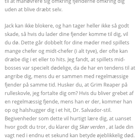
til at manøvrere sig omkring fjenderne omkring dig
uden at blive dræbt selv.
Jack kan ikke blokere, og han tager heller ikke så godt
skade, så hvis du lader dine fjender komme til dig, vil
du dø. Dette går dobbelt for dine møder med spillets
mange chefer og midt-chefer (i alt tyve), der ofte kan
dræbe dig i et eller to hits. Jeg fandt, at spillets mid-
bosses var specielt dødelige, da de har en tendens til at
angribe dig, mens du er sammen med regelmæssige
fjender på samme tid. Husker du, at Grim Reaper på
rulleskovle, jeg fortalte dig om? Hvis du bliver grebet af
en regelmæssig fjende, mens han er der, kommer han
op og halshugger dig i et hit, Dr. Salvador-stil.
Begivenheder som dette vil hurtigt lære dig, at uanset
hvor godt du tror, ​​du klarer dig
Skør verden
, at lade din
vagt ned i endnu et sekund kan betyde øjeblikkelig død.