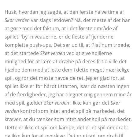
Husk, hvordan jeg sagde, at den første halve time af
Skør verden
var slags letdown? Nå, det meste af det har
at gøre med det faktum, at i det første område af
spillet, 'by'-niveauerne, er de fleste af fjenderne
komplette push-ups. Det ser ud til, at Platinum troede,
at det startede
Skør verden
ved at give spillerne
mulighed for at lære at dræbe på deres fritid ville det
hjælpe dem med at lette dem i dette meget mærkelige
spil, og for det meste havde de ret. Jeg er glad for, at
spillet ikke er for hårdt i starten, især da næsten ingen
af ​​de færdigheder, jeg har tilegnet mig gennem mine år
med spil, gælder
Skør verden
. Ikke kun gør det
Skør
verden
kontrol som intet andet spil på markedet, det
kræver, at du tænker som intet andet spil på markedet.
Dette er ikke et spil om kampe, det er et spil om drab;
og ikke kun for at overleve. Det er et spil om drab til