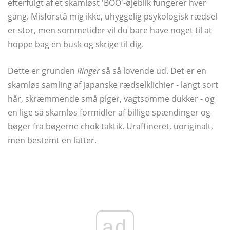
efterfulgt af et skamløst 'BOO'-øjeblik fungerer hver
gang. Misforstå mig ikke, uhyggelig psykologisk rædsel
er stor, men sommetider vil du bare have noget til at
hoppe bag en busk og skrige til dig.
Dette er grunden
Ringer
så så lovende ud. Det er en
skamløs samling af japanske rædselklichier - langt sort
hår, skræmmende små piger, vagtsomme dukker - og
en lige så skamløs formidler af billige spændinger og
bøger fra bøgerne chok taktik. Uraffineret, uoriginalt,
men bestemt en latter.
ad