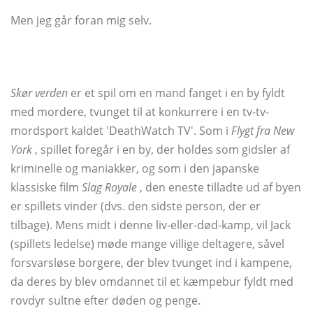
Men jeg går foran mig selv.
Skør verden
er et spil om en mand fanget i en by fyldt
med mordere, tvunget til at konkurrere i en tv-tv-
mordsport kaldet 'DeathWatch TV'. Som i
Flygt fra New
York
, spillet foregår i en by, der holdes som gidsler af
kriminelle og maniakker, og som i den japanske
klassiske film
Slag Royale
, den eneste tilladte ud af byen
er spillets vinder (dvs. den sidste person, der er
tilbage). Mens midt i denne liv-eller-død-kamp, ​​vil Jack
(spillets ledelse) møde mange villige deltagere, såvel
forsvarsløse borgere, der blev tvunget ind i kampene,
da deres by blev omdannet til et kæmpebur fyldt med
rovdyr sultne efter døden og penge.