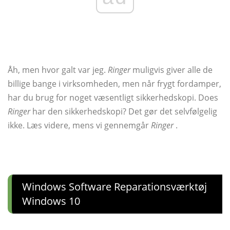
Åh, men hvor galt var jeg.
Ringer
muligvis giver alle de
billige bange i virksomheden, men når frygt fordamper,
har du brug for noget væsentligt sikkerhedskopi. Does
Ringer
har den sikkerhedskopi? Det gør det selvfølgelig
ikke. Læs videre, mens vi gennemgår
Ringer
.
Windows Software Reparationsværktøj
Windows 10