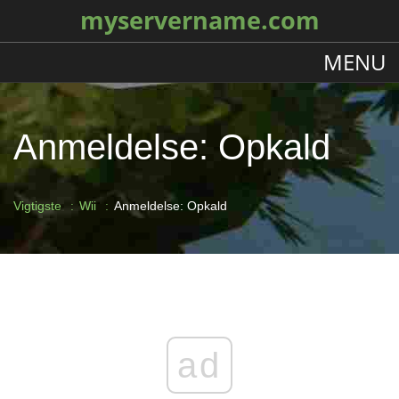
myservername.com
MENU
Anmeldelse: Opkald
Vigtigste
Wii
Anmeldelse: Opkald
ad