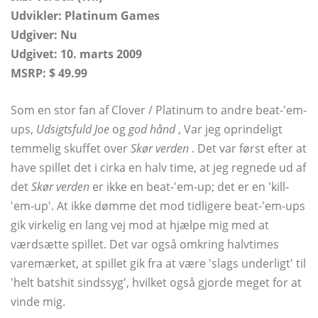
Udvikler: Platinum Games
Udgiver: Nu
Udgivet: 10. marts 2009
MSRP: $ 49.99
Som en stor fan af Clover / Platinum to andre beat-'em-
ups,
Udsigtsfuld Joe
og
god hånd
, Var jeg oprindeligt
temmelig skuffet over
Skør verden
. Det var først efter at
have spillet det i cirka en halv time, at jeg regnede ud af
det
Skør verden
er ikke en beat-'em-up; det er en 'kill-
'em-up'. At ikke dømme det mod tidligere beat-'em-ups
gik virkelig en lang vej mod at hjælpe mig med at
værdsætte spillet. Det var også omkring halvtimes
varemærket, at spillet gik fra at være 'slags underligt' til
'helt batshit sindssyg', hvilket også gjorde meget for at
vinde mig.