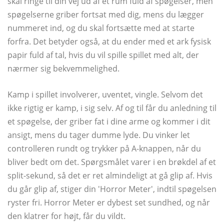
skal ringe til din vej ud af et rum fuld af spøgelser, men
spøgelserne griber fortsat med dig, mens du lægger
nummeret ind, og du skal fortsætte med at starte
forfra. Det betyder også, at du ender med et ark fysisk
papir fuld af tal, hvis du vil spille spillet med alt, der
nærmer sig bekvemmelighed.
Kamp i spillet involverer, uventet, vingle. Selvom det
ikke rigtig er kamp, ​​i sig selv. Af og til får du anledning til
et spøgelse, der griber fat i dine arme og kommer i dit
ansigt, mens du tager dumme lyde. Du vinker let
controlleren rundt og trykker på A-knappen, når du
bliver bedt om det. Spørgsmålet varer i en brøkdel af et
split-sekund, så det er ret almindeligt at gå glip af. Hvis
du går glip af, stiger din 'Horror Meter', indtil spøgelsen
ryster fri. Horror Meter er dybest set sundhed, og når
den klatrer for højt, får du vildt.