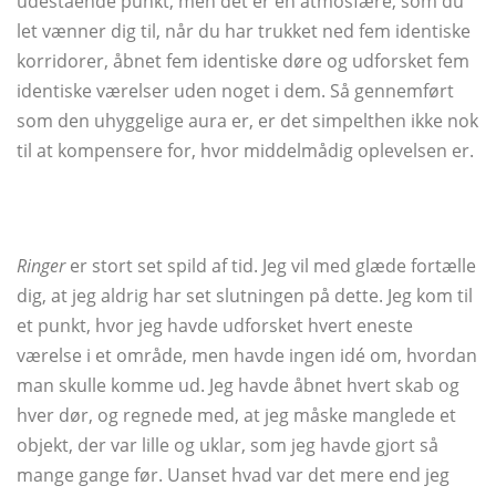
udestående punkt, men det er en atmosfære, som du
let vænner dig til, når du har trukket ned fem identiske
korridorer, åbnet fem identiske døre og udforsket fem
identiske værelser uden noget i dem. Så gennemført
som den uhyggelige aura er, er det simpelthen ikke nok
til at kompensere for, hvor middelmådig oplevelsen er.
Ringer
er stort set spild af tid. Jeg vil med glæde fortælle
dig, at jeg aldrig har set slutningen på dette. Jeg kom til
et punkt, hvor jeg havde udforsket hvert eneste
værelse i et område, men havde ingen idé om, hvordan
man skulle komme ud. Jeg havde åbnet hvert skab og
hver dør, og regnede med, at jeg måske manglede et
objekt, der var lille og uklar, som jeg havde gjort så
mange gange før. Uanset hvad var det mere end jeg