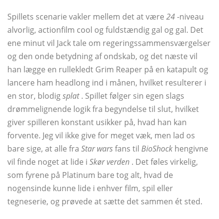
Spillets scenarie vakler mellem det at være
24
-niveau
alvorlig, actionfilm cool og fuldstændig gal og gal. Det
ene minut vil Jack tale om regeringssammensværgelser
og den onde betydning af ondskab, og det næste vil
han lægge en rullekledt Grim Reaper på en katapult og
lancere ham headlong ind i månen, hvilket resulterer i
en stor, blodig
splat
. Spillet følger sin egen slags
drømmelignende logik fra begyndelse til slut, hvilket
giver spilleren konstant usikker på, hvad han kan
forvente. Jeg vil ikke give for meget væk, men lad os
bare sige, at alle fra
Star wars
fans til
BioShock
hengivne
vil finde noget at lide i
Skør verden
. Det føles virkelig,
som fyrene på Platinum bare tog alt, hvad de
nogensinde kunne lide i enhver film, spil eller
tegneserie, og prøvede at sætte det sammen ét sted.