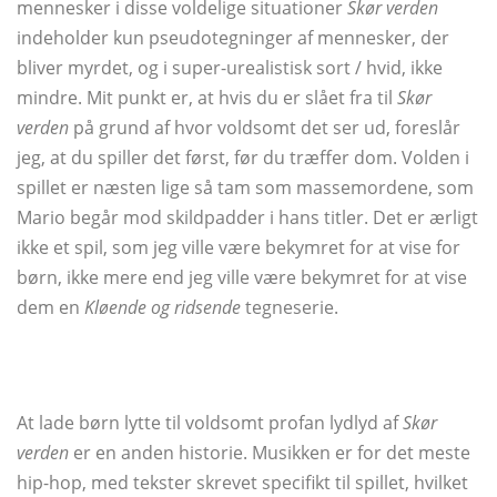
mennesker i disse voldelige situationer
Skør verden
indeholder kun pseudotegninger af mennesker, der
bliver myrdet, og i super-urealistisk sort / hvid, ikke
mindre. Mit punkt er, at hvis du er slået fra til
Skør
verden
på grund af hvor voldsomt det ser ud, foreslår
jeg, at du spiller det først, før du træffer dom. Volden i
spillet er næsten lige så tam som massemordene, som
Mario begår mod skildpadder i hans titler. Det er ærligt
ikke et spil, som jeg ville være bekymret for at vise for
børn, ikke mere end jeg ville være bekymret for at vise
dem en
Kløende og ridsende
tegneserie.
At lade børn lytte til voldsomt profan lydlyd af
Skør
verden
er en anden historie. Musikken er for det meste
hip-hop, med tekster skrevet specifikt til spillet, hvilket