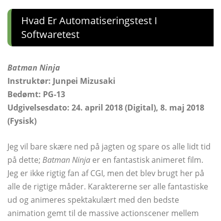
Hvad Er Automatiseringstest I
Softwaretest
Batman Ninja
Instruktør: Junpei Mizusaki
Bedømt: PG-13
Udgivelsesdato: 24. april 2018 (Digital), 8. maj 2018
(Fysisk)
Jeg vil bare skære ned på jagten og spare os alle lidt tid
på dette;
Batman Ninja
er en fantastisk animeret film.
Jeg er ikke rigtig fan af CGI, men det blev brugt her på
alle de rigtige måder. Karaktererne ser alle fantastiske
ud og animeres spektakulært med den bedste
animation gemt til de massive actionscener mellem