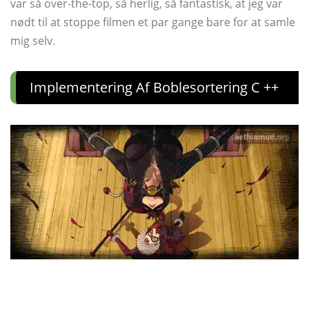
var så over-the-top, så herlig, så fantastisk, at jeg var
nødt til at stoppe filmen et par gange bare for at samle
mig selv.
Implementering Af Boblesortering C ++