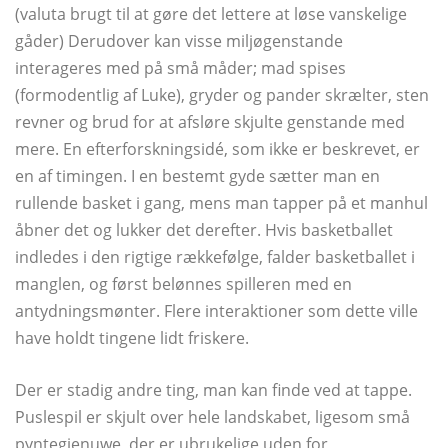
(valuta brugt til at gøre det lettere at løse vanskelige
gåder) Derudover kan visse miljøgenstande
interageres med på små måder; mad spises
(formodentlig af Luke), gryder og pander skrælter, sten
revner og brud for at afsløre skjulte genstande med
mere. En efterforskningsidé, som ikke er beskrevet, er
en af ​​timingen. I en bestemt gyde sætter man en
rullende basket i gang, mens man tapper på et manhul
åbner det og lukker det derefter. Hvis basketballet
indledes i den rigtige rækkefølge, falder basketballet i
manglen, og først belønnes spilleren med en
antydningsmønter. Flere interaktioner som dette ville
have holdt tingene lidt friskere.
Der er stadig andre ting, man kan finde ved at tappe.
Puslespil er skjult over hele landskabet, ligesom små
pyntegjenuwe, der er ubrukelige uden for