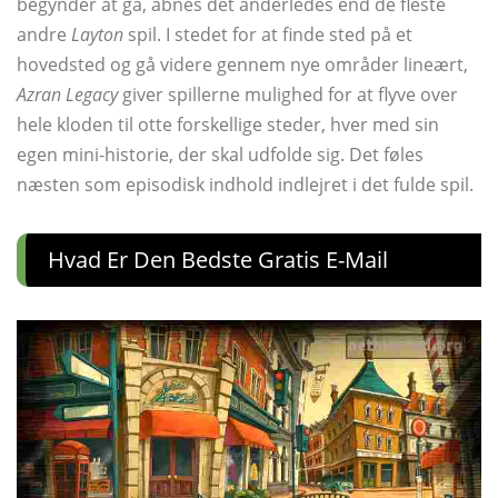
begynder at gå, åbnes det anderledes end de fleste
andre
Layton
spil. I stedet for at finde sted på et
hovedsted og gå videre gennem nye områder lineært,
Azran Legacy
giver spillerne mulighed for at flyve over
hele kloden til otte forskellige steder, hver med sin
egen mini-historie, der skal udfolde sig. Det føles
næsten som episodisk indhold indlejret i det fulde spil.
Hvad Er Den Bedste Gratis E-Mail