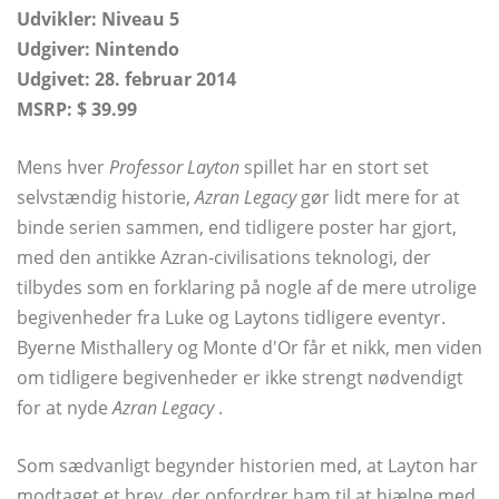
Udvikler: Niveau 5
Udgiver: Nintendo
Udgivet: 28. februar 2014
MSRP: $ 39.99
Mens hver
Professor Layton
spillet har en stort set
selvstændig historie,
Azran Legacy
gør lidt mere for at
binde serien sammen, end tidligere poster har gjort,
med den antikke Azran-civilisations teknologi, der
tilbydes som en forklaring på nogle af de mere utrolige
begivenheder fra Luke og Laytons tidligere eventyr.
Byerne Misthallery og Monte d'Or får et nikk, men viden
om tidligere begivenheder er ikke strengt nødvendigt
for at nyde
Azran Legacy
.
Som sædvanligt begynder historien med, at Layton har
modtaget et brev, der opfordrer ham til at hjælpe med