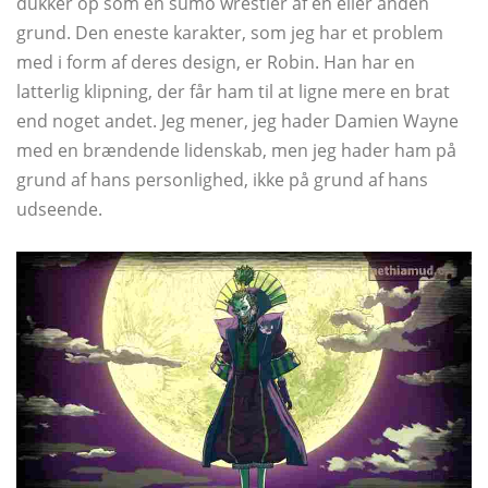
dukker op som en sumo wrestler af en eller anden
grund. Den eneste karakter, som jeg har et problem
med i form af deres design, er Robin. Han har en
latterlig klipning, der får ham til at ligne mere en brat
end noget andet. Jeg mener, jeg hader Damien Wayne
med en brændende lidenskab, men jeg hader ham på
grund af hans personlighed, ikke på grund af hans
udseende.