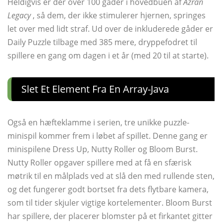
Heldigvis er der over 100 gåder i hovedbuen af
Azran
Legacy
, så dem, der ikke stimulerer hjernen, springes
let over med lidt straf. Ud over de inkluderede gåder er
Daily Puzzle tilbage med 385 mere, dryppefodret til
spillere en gang om dagen i et år (med 20 til at starte).
Slet Et Element Fra En Array-Java
Også en hæfteklamme i serien, tre unikke puzzle-
minispil kommer frem i løbet af spillet. Denne gang er
minispilene Dress Up, Nutty Roller og Bloom Burst.
Nutty Roller opgaver spillere med at få en sfærisk
møtrik til en målplads ved at slå den med rullende sten,
og det fungerer godt bortset fra dets flytbare kamera,
som til tider skjuler vigtige kortelementer. Bloom Burst
har spillere, der placerer blomster på et firkantet gitter