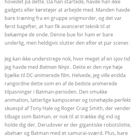
hovedet på dette. Da han startede, havde han ikke
gadgets eller køretøjer at arbejde med. Manden havde
bare træning fra en gruppe snigmorder, og det var
først bagefter, at han fik avanceret teknik til at
bekæmpe de onde. Denne bue for ham er bare
underlig, men heldigvis slutter den efter et par scener.
Jeg kan ikke understrege nok, hvor meget af en sjov tid
jeg havde med
Batman Ninja
. Dette er den nye høje
bjælke til DC-animerede film. Helvede, jeg ville endda
rangordne dette som en af ​​de bedste animerede
tilpasninger i Batman-perioden. Den smukke
animation, latterlige kampscener og tonehøjde-perfekt
skuespil af Tony Hale og Roger Craig Smith, der vender
tilbage som Batman, er nok til at trække dig ind og
holde dig der. Derudover er der gigantiske robotslotte,
abehær og Batman med et samurai-sværd. Plus, bare