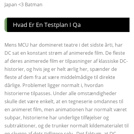
Japan <3 Batman
Hvad Er En Testplan I Qa
Mens MCU har domineret teatre i det sidste årti, har
DC sat en konstant strøm af animerede film. De fleste
af deres animerede film er tilpasninger af klassiske DC-
historier, og hvis jeg er helt ærlig her, spænder de
fleste af dem fra at være middelmådige til direkte
dårlige. Problemet ligger normalt i, hvordan
historierne tilpasses. Under alle omstændigheder
skulle det være enkelt, at en tegneserie omdannes til
en animeret film, men animationen har normalt været
subpar, historierne har underlige tilføjelser og
subtraktioner, og de trunker normalt kildematerialet til
en skygge af dets tidligere selv . Det faktum, at DC