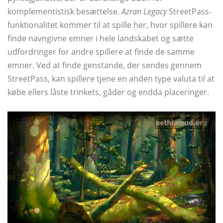
komplementistisk besættelse.
Azran Legacy
StreetPass-
funktionalitet kommer til at spille her, hvor spillere kan
finde navngivne emner i hele landskabet og sætte
udfordringer for andre spillere at finde de samme
emner. Ved at finde genstande, der sendes gennem
StreetPass, kan spillere tjene en anden type valuta til at
købe ellers låste trinkets, gåder og endda placeringer.