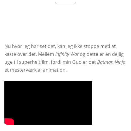
Nu hvor jeg har set det, kan jeg ikke stoppe med at
kaste over det. Mellem
Infinity War
og dette er en dejlig
uge til superheltfilm, fordi min Gud er det
Batman Ninja
et mesterværk af animation.