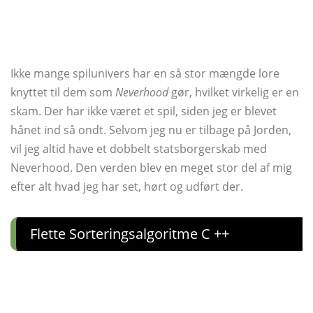
Ikke mange spilunivers har en så stor mængde lore
knyttet til dem som
Neverhood
gør, hvilket virkelig er en
skam. Der har ikke været et spil, siden jeg er blevet
hånet ind så ondt. Selvom jeg nu er tilbage på Jorden,
vil jeg altid have et dobbelt statsborgerskab med
Neverhood. Den verden blev en meget stor del af mig
efter alt hvad jeg har set, hørt og udført der.
Flette Sorteringsalgoritme C ++