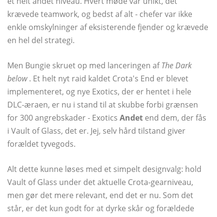
et helt andet niveau. Hvert møde var unikt, det
krævede teamwork, og bedst af alt - chefer var ikke
enkle omskylninger af eksisterende fjender og krævede
en hel del strategi.
Men Bungie skruet op med lanceringen af
The Dark
below
. Et helt nyt raid kaldet Crota's End er blevet
implementeret, og nye Exotics, der er hentet i hele
DLC-æraen, er nu i stand til at skubbe forbi grænsen
for 300 angrebskader - Exotics
Andet
end dem, der fås
i Vault of Glass, det er. Jej, selv hård tilstand giver
forældet tyvegods.
Alt dette kunne løses med et simpelt designvalg: hold
Vault of Glass under det aktuelle Crota-gearniveau,
men gør det mere relevant, end det er nu. Som det
står, er det kun godt for at dyrke skår og forældede