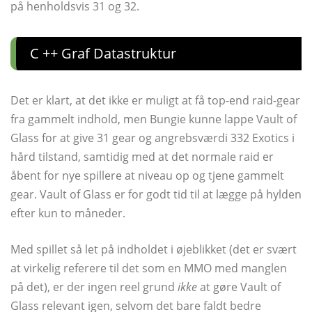
på henholdsvis 31 og 32.
C ++ Graf Datastruktur
Det er klart, at det ikke er muligt at få top-end raid-gear
fra gammelt indhold, men Bungie kunne lappe Vault of
Glass for at give 31 gear og angrebsværdi 332 Exotics i
hård tilstand, samtidig med at det normale raid er
åbent for nye spillere at niveau op og tjene gammelt
gear. Vault of Glass er for godt tid til at lægge på hylden
efter kun to måneder.
Med spillet så let på indholdet i øjeblikket (det er svært
at virkelig referere til det som en MMO med manglen
på det), er der ingen reel grund
ikke
at gøre Vault of
Glass relevant igen, selvom det bare faldt bedre