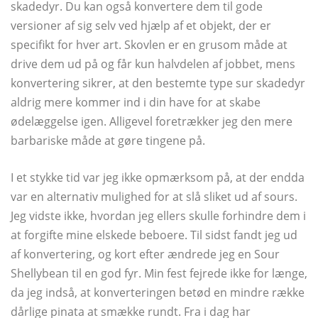
skadedyr. Du kan også konvertere dem til gode
versioner af sig selv ved hjælp af et objekt, der er
specifikt for hver art. Skovlen er en grusom måde at
drive dem ud på og får kun halvdelen af ​​jobbet, mens
konvertering sikrer, at den bestemte type sur skadedyr
aldrig mere kommer ind i din have for at skabe
ødelæggelse igen. Alligevel foretrækker jeg den mere
barbariske måde at gøre tingene på.
I et stykke tid var jeg ikke opmærksom på, at der endda
var en alternativ mulighed for at slå sliket ud af sours.
Jeg vidste ikke, hvordan jeg ellers skulle forhindre dem i
at forgifte mine elskede beboere. Til sidst fandt jeg ud
af konvertering, og kort efter ændrede jeg en Sour
Shellybean til en god fyr. Min fest fejrede ikke for længe,
​​da jeg indså, at konverteringen betød en mindre række
dårlige pinata at smække rundt. Fra i dag har