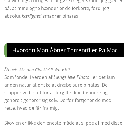
skovlen også bruges til at gøre meget skade. Jeg gætter
på, at mine egne hænder er de forkerte, fordi jeg
absolut
kærlighed
smadrer pinatas.
Hvordan Man Åbner Torrentfiler På Mac
Åh nej! Ikke min Cluckle! * Whack *
Som 'onde' i verden af
Længe leve Pinata
, er det kun
anden natur at ønske at dræbe sure pinatas. De
stopper ved intet for at forgifte dine beboere og
generelt generer sig selv. Derfor fortjener de med
rette, hvad de får fra mig.
Skovlen er ikke den eneste måde at slippe af med disse