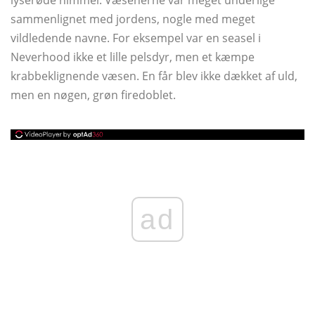
lyserøde himmel. Væsenerne var meget underlige
sammenlignet med jordens, nogle med meget
vildledende navne. For eksempel var en seasel i
Neverhood ikke et lille pelsdyr, men et kæmpe
krabbeklignende væsen. En får blev ikke dækket af uld,
men en nøgen, grøn firedoblet.
ad