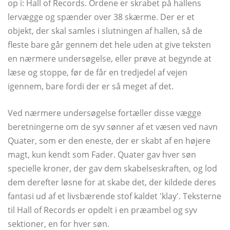
op i: Hall of Records. Ordene er skrabet på hallens
lervægge og spænder over 38 skærme. Der er et
objekt, der skal samles i slutningen af ​​hallen, så de
fleste bare går gennem det hele uden at give teksten
en nærmere undersøgelse, eller prøve at begynde at
læse og stoppe, før de får en tredjedel af vejen
igennem, bare fordi der er så meget af det.
Ved nærmere undersøgelse fortæller disse vægge
beretningerne om de syv sønner af et væsen ved navn
Quater, som er den eneste, der er skabt af en højere
magt, kun kendt som Fader. Quater gav hver søn
specielle kroner, der gav dem skabelseskraften, og lod
dem derefter løsne for at skabe det, der kildede deres
fantasi ud af et livsbærende stof kaldet 'klay'. Teksterne
til Hall of Records er opdelt i en præambel og syv
sektioner, en for hver søn.