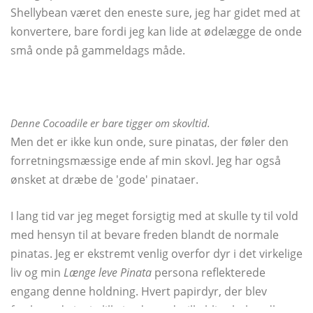
Shellybean været den eneste sure, jeg har gidet med at
konvertere, bare fordi jeg kan lide at ødelægge de onde
små onde på gammeldags måde.
Denne Cocoadile er bare
tigger om skovltid.
Men det er ikke kun onde, sure pinatas, der føler den
forretningsmæssige ende af min skovl. Jeg har også
ønsket at dræbe de 'gode' pinataer.
I lang tid var jeg meget forsigtig med at skulle ty til vold
med hensyn til at bevare freden blandt de normale
pinatas. Jeg er ekstremt venlig overfor dyr i det virkelige
liv og min
Længe leve Pinata
persona reflekterede
engang denne holdning. Hvert papirdyr, der blev
fastboende i min lille jordgrund, ville blive behandlet