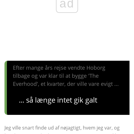
ad
Efter mange års rejse vendte Hoborg
tilbage og var klar til at bygge 'The
Everhood', et kvarter, der ville vare evigt ...
... så længe intet gik galt
Jeg ville snart finde ud af nøjagtigt, hvem jeg var, og