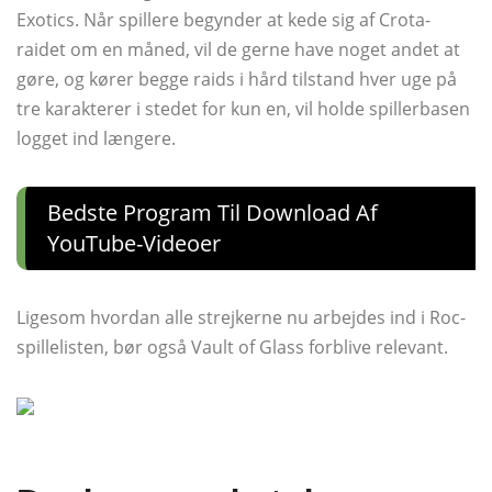
Exotics. Når spillere begynder at kede sig af Crota-
raidet om en måned, vil de gerne have noget andet at
gøre, og kører begge raids i hård tilstand hver uge på
tre karakterer i stedet for kun en, vil holde spillerbasen
logget ind længere.
Bedste Program Til Download Af
YouTube-Videoer
Ligesom hvordan alle strejkerne nu arbejdes ind i Roc-
spillelisten, bør også Vault of Glass forblive relevant.