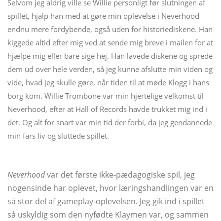
Selvom jeg aldrig ville se Willie personligt før slutningen af ​​
spillet, hjalp han med at gøre min oplevelse i Neverhood
endnu mere fordybende, også uden for historiediskene. Han
kiggede altid efter mig ved at sende mig breve i mailen for at
hjælpe mig eller bare sige hej. Han lavede diskene og sprede
dem ud over hele verden, så jeg kunne afslutte min viden og
vide, hvad jeg skulle gøre, når tiden til at møde Klogg i hans
borg kom. Willie Trombone var min hjertelige velkomst til
Neverhood, efter at Hall of Records havde trukket mig ind i
det. Og alt for snart var min tid der forbi, da jeg gendannede
min fars liv og sluttede spillet.
Neverhood
var det første ikke-pædagogiske spil, jeg
nogensinde har oplevet, hvor læringshandlingen var en
så stor del af gameplay-oplevelsen. Jeg gik ind i spillet
så uskyldig som den nyfødte Klaymen var, og sammen