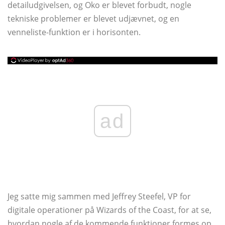
detailudgivelsen, og Oko er blevet forbudt, nogle
tekniske problemer er blevet udjævnet, og en
venneliste-funktion er i horisonten.
ad
Jeg satte mig sammen med Jeffrey Steefel, VP for
digitale operationer på Wizards of the Coast, for at se,
hvordan nogle af de kommende funktioner formes op,