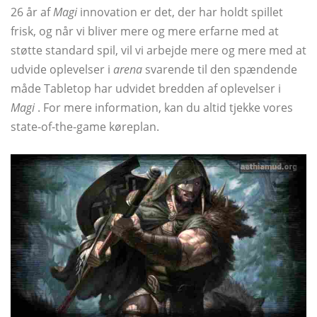
26 år af
Magi
innovation er det, der har holdt spillet
frisk, og når vi bliver mere og mere erfarne med at
støtte standard spil, vil vi arbejde mere og mere med at
udvide oplevelser i
arena
svarende til den spændende
måde Tabletop har udvidet bredden af ​​oplevelser i
Magi
. For mere information, kan du altid tjekke vores
state-of-the-game køreplan.