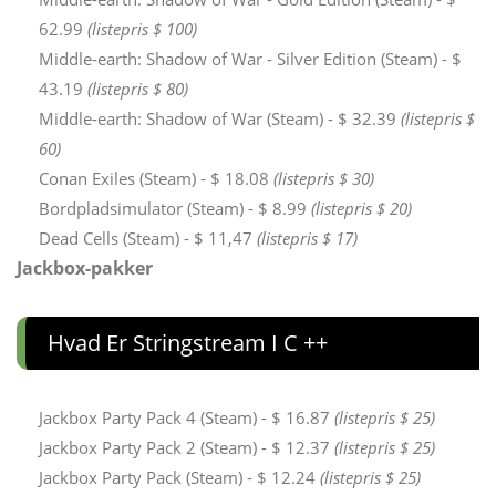
62.99
(listepris $ 100)
Middle-earth: Shadow of War - Silver Edition (Steam) - $
43.19
(listepris $ 80)
Middle-earth: Shadow of War (Steam) - $ 32.39
(listepris $
60)
Conan Exiles (Steam) - $ 18.08
(listepris $ 30)
Bordpladsimulator (Steam) - $ 8.99
(listepris $ 20)
Dead Cells (Steam) - $ 11,47
(listepris $ 17)
Jackbox-pakker
Hvad Er Stringstream I C ++
Jackbox Party Pack 4 (Steam) - $ 16.87
(listepris $ 25)
Jackbox Party Pack 2 (Steam) - $ 12.37
(listepris $ 25)
Jackbox Party Pack (Steam) - $ 12.24
(listepris $ 25)