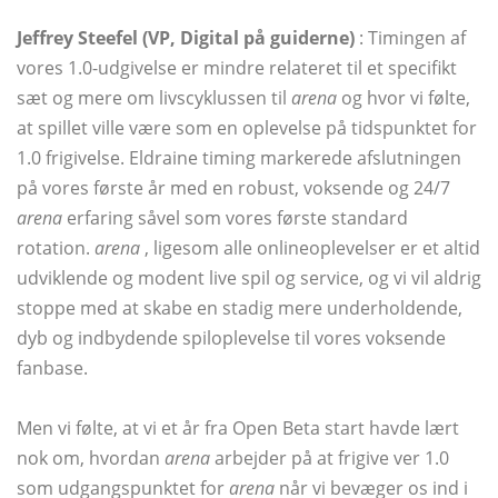
Jeffrey Steefel (VP, Digital på guiderne)
: Timingen af ​​
vores 1.0-udgivelse er mindre relateret til et specifikt
sæt og mere om livscyklussen til
arena
og hvor vi følte,
at spillet ville være som en oplevelse på tidspunktet for
1.0 frigivelse. Eldraine timing markerede afslutningen
på vores første år med en robust, voksende og 24/7
arena
erfaring såvel som vores første standard
rotation.
arena
, ligesom alle onlineoplevelser er et altid
udviklende og modent live spil og service, og vi vil aldrig
stoppe med at skabe en stadig mere underholdende,
dyb og indbydende spiloplevelse til vores voksende
fanbase.
Men vi følte, at vi et år fra Open Beta start havde lært
nok om, hvordan
arena
arbejder på at frigive ver 1.0
som udgangspunktet for
arena
når vi bevæger os ind i