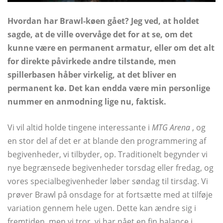
Hvordan har Brawl-køen gået? Jeg ved, at holdet
sagde, at de ville overvåge det for at se, om det
kunne være en permanent armatur, eller om det alt
for direkte påvirkede andre tilstande, men
spillerbasen håber virkelig, at det bliver en
permanent kø. Det kan endda være min personlige
nummer en anmodning lige nu, faktisk.
Vi vil altid holde tingene interessante i
MTG Arena
, og
en stor del af det er at blande den programmering af
begivenheder, vi tilbyder, op. Traditionelt begynder vi
nye begrænsede begivenheder torsdag eller fredag, og
vores specialbegivenheder løber søndag til tirsdag. Vi
prøver Brawl på onsdage for at fortsætte med at tilføje
variation gennem hele ugen. Dette kan ændre sig i
fremtiden, men vi tror, ​​vi har nået en fin balance i