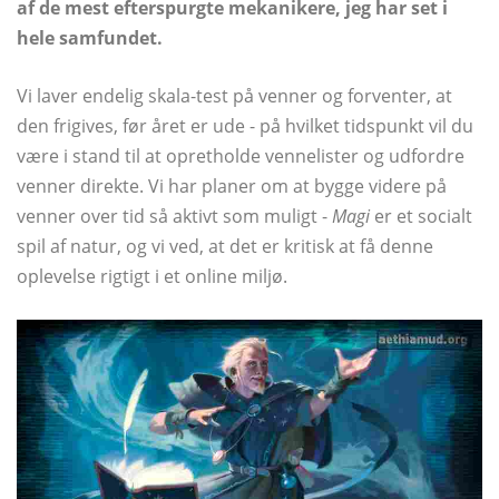
af de mest efterspurgte mekanikere, jeg har set i
hele samfundet.
Vi laver endelig skala-test på venner og forventer, at
den frigives, før året er ude - på hvilket tidspunkt vil du
være i stand til at opretholde vennelister og udfordre
venner direkte. Vi har planer om at bygge videre på
venner over tid så aktivt som muligt -
Magi
er et socialt
spil af natur, og vi ved, at det er kritisk at få denne
oplevelse rigtigt i et online miljø.