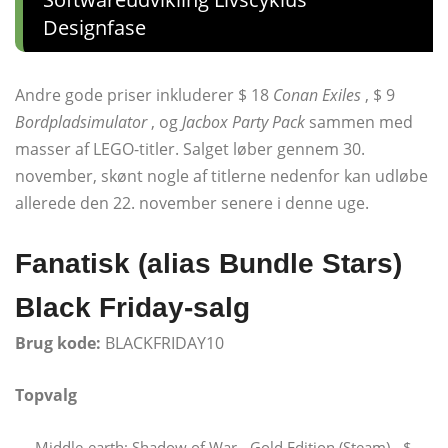
Designfase
Andre gode priser inkluderer $ 18
Conan Exiles
, $ 9
Bordpladsimulator
, og
Jacbox Party Pack
sammen med
masser af LEGO-titler. Salget løber gennem 30.
november, skønt nogle af titlerne nedenfor kan udløbe
allerede den 22. november senere i denne uge.
Fanatisk (alias Bundle Stars)
Black Friday-salg
Brug kode:
BLACKFRIDAY10
Topvalg
Middle-earth: Shadow of War - Gold Edition (Steam) - $