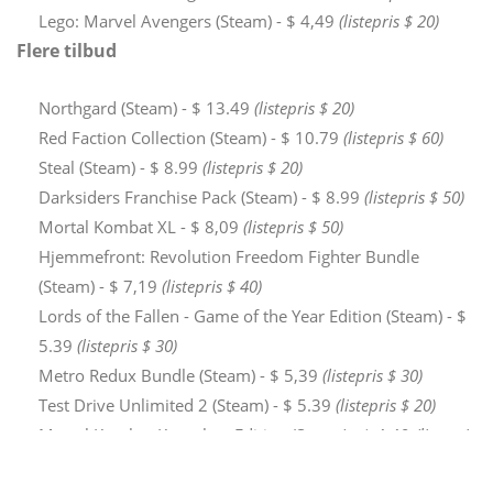
Lego: Marvel Avengers (Steam) - $ 4,49
(listepris $ 20)
Flere tilbud
Northgard (Steam) - $ 13.49
(listepris $ 20)
Red Faction Collection (Steam) - $ 10.79
(listepris $ 60)
Steal (Steam) - $ 8.99
(listepris $ 20)
Darksiders Franchise Pack (Steam) - $ 8.99
(listepris $ 50)
Mortal Kombat XL - $ 8,09
(listepris $ 50)
Hjemmefront: Revolution Freedom Fighter Bundle
(Steam) - $ 7,19
(listepris $ 40)
Lords of the Fallen - Game of the Year Edition (Steam) - $
5.39
(listepris $ 30)
Metro Redux Bundle (Steam) - $ 5,39
(listepris $ 30)
Test Drive Unlimited 2 (Steam) - $ 5.39
(listepris $ 20)
Mortal Kombat Komplete Edition (Steam) - $ 4,49
(listepris
$ 20)