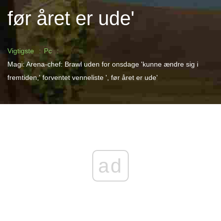
før året er ude'
Vigtigste
Pc
Magi: Arena-chef: Brawl uden for onsdage 'kunne ændre sig i
fremtiden,' forventet venneliste ', før året er ude'
ad