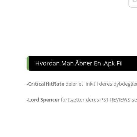
Hvordan Man Åbner En .apk Fil
-CriticalHitRate
deler et link til deres dybdegå
-Lord Spencer
fortsætter deres PS1 REVIEWS-s