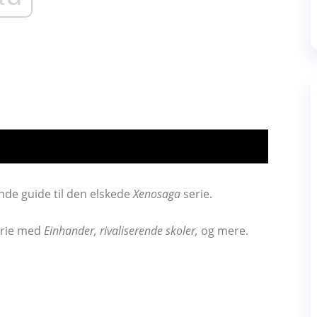
ende guide til den elskede
Xenosaga
serie.
erie med
Einhander, rivaliserende skoler,
og mere.