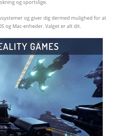
rskning og sportslige.
ivsystemer og giver dig dermed mulighed for at
OS og Mac-enheder. Valget er alt dit.