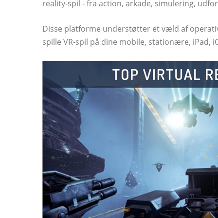
reality-spil - fra action, arkade, simulering, udfo
Disse platforme understøtter et væld af operat
spille VR-spil på dine mobile, stationære, iPad, i