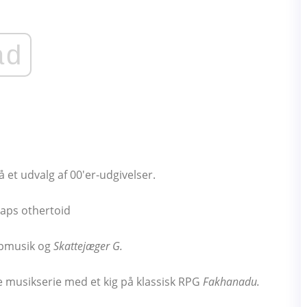
ad
 et udvalg af 00'er-udgivelser.
opmusik og
Skattejæger G.
 musikserie med et kig på klassisk RPG
Fakhanadu.