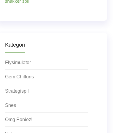
snakker spil
Kategori
Flysimulator
Gem Chilluns
Strategispil
Snes
Omg Poniez!