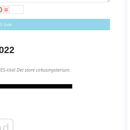
Et Svar
2022
ES-titel
Det store cirkusmysterium.
ad