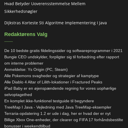
Hvad Betyder Uoverensstemmelse Mellem
Sikkerhedsnøgler
Dijkstras Korteste Sti Algoritme Implementering I Java
Redaktørens Valg
De 10 bedste gratis fildelingssider og softwareprogrammer i 2021
Bungie CEO undskylder, forpligter sig til forbedring efter rapport
om interne problemer
Anmeldelse: Ys Origin (PC, Steam)
Alle Pokemons svagheder og strategier af kamptype
Alle Diablo 4 Altar of Lilith-lokationer i Fractured Peaks
iPad Baby er en øjenspændende regning for vores uophørlige
selvoptagethed
En komplet ikke-funktionel testguide til begyndere
TreeMap I Java - Vejledning med Java TreeMap-eksempler
Terraria-opdatering 1.2 er ude i dag, her er hvad der er nyt
Billige Xbox One-enheder, der clearer og FIFA 17 forhåndsbestilte
bonusser i weekendtilbud