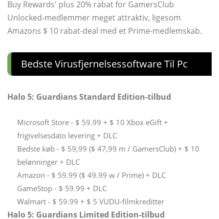
Buy Rewards' plus 20% rabat for GamersClub
Unlocked-medlemmer meget attraktiv, ligesom
Amazons $ 10 rabat-deal med et Prime-medlemskab.
Bedste Virusfjernelsessoftware Til Pc
Halo 5: Guardians Standard Edition-tilbud
Microsoft Store - $ 59.99 + $ 10 Xbox eGift +
frigivelsesdato levering + DLC
Bedste køb - $ 59,99 ($ ​​47,99 m / GamersClub) + $ 10
belønninger + DLC
Amazon - $ 59.99 ($ ​​49.99 w / Prime) + DLC
GameStop - $ 59.99 + DLC
Walmart - $ 59.99 + $ 5 VUDU-filmkreditter
Halo 5: Guardians Limited Edition-tilbud