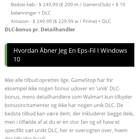
Bedste køb - $ 249,99 ($ ​​200 m / GamersClub) + $ 10
belønninger + DLC
Amazon - $ 249.99 ($ ​​229.99 w / Prime) + DLC
DLC-bonus pr. Detailhandler
Hvordan Åbner Jeg En Eps-Fil I Windows
10
Ikke alle tilbud oprettes lige. GameStop har for
eksempel ikke nogen bonus udover en 'unik' DLC-
bonus, mens detailhandlere som Walmart kun tilbyder
bonusincitamenter og ikke har nogen unik DLC. De
bedste tilbud kan være dem, der inkluderer begge dele,
men i tilfælde af at du er en stor fan og vil have et
specifikt sæt unikt DLC, her er oversigten over, hvem
der tilbyder hvad: