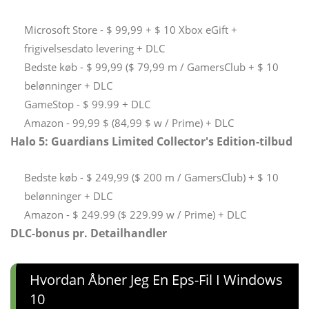
Microsoft Store - $ 99,99 + $ 10 Xbox eGift +
frigivelsesdato levering + DLC
Bedste køb - $ 99,99 ($ ​​79,99 m / GamersClub + $ 10
belønninger + DLC
GameStop - $ 99.99 + DLC
Amazon - 99,99 $ (84,99 $ w / Prime) + DLC
Halo 5: Guardians Limited Collector's Edition-tilbud
Bedste køb - $ 249,99 ($ ​​200 m / GamersClub) + $ 10
belønninger + DLC
Amazon - $ 249.99 ($ ​​229.99 w / Prime) + DLC
DLC-bonus pr. Detailhandler
Hvordan Åbner Jeg En Eps-Fil I Windows
10