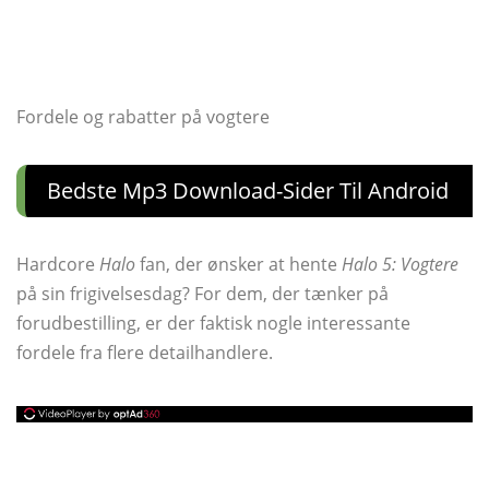
Fordele og rabatter på vogtere
Bedste Mp3 Download-Sider Til Android
Hardcore
Halo
fan, der ønsker at hente
Halo 5: Vogtere
på sin frigivelsesdag? For dem, der tænker på
forudbestilling, er der faktisk nogle interessante
fordele fra flere detailhandlere.