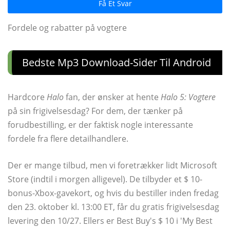
Få Et Svar
Fordele og rabatter på vogtere
Bedste Mp3 Download-Sider Til Android
Hardcore
Halo
fan, der ønsker at hente
Halo 5: Vogtere
på sin frigivelsesdag? For dem, der tænker på
forudbestilling, er der faktisk nogle interessante
fordele fra flere detailhandlere.
Der er mange tilbud, men vi foretrækker lidt Microsoft
Store (indtil i morgen alligevel). De tilbyder et $ 10-
bonus-Xbox-gavekort, og hvis du bestiller inden fredag ​​
den 23. oktober kl. 13:00 ET, får du gratis frigivelsesdag
levering den 10/27. Ellers er Best Buy's $ 10 i 'My Best