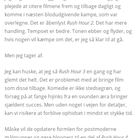
plejede at citere filmene frem og tilbage dagligt og
komme i næsten blodudgivende kampe, som var
overlegne. Det er åbenlyst
Rush Hour 2.
Det har mere
handling. Tempoet er bedre. Tonen ebber og flyder, og
hvis nogen vil kæmpe om det, er jeg så klar til at gå.
Men jeg tager af.
Jeg kan huske, at jeg så
Rush Hour 3
en gang og har
glemt det helt. Det er problemet med at bringe film
som disse tilbage. Komedie er ikke stedsegrøn, og
forsøg på at fange hijinks fra en svunden æra bringer
sjældent succes. Men uden noget i vejen for detaljer,
kan vi risikere at forblive ophidset i mindst et stykke tid.
Måske vil de opdatere formlen for postmoderne
målgrupper og gøre bloopers til en del af
Rush Hour 4
,