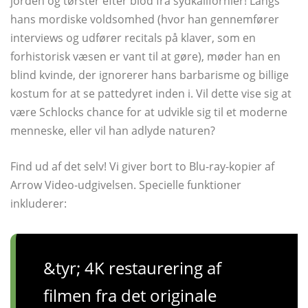
jorden og tørster efter blod fra sydkalifornier! Langs
hans mordiske voldsomhed (hvor han gennemfører
interviews og udfører recitals på klaver, som en
forhistorisk væsen er vant til at gøre), møder han en
blind kvinde, der ignorerer hans barbarisme og billige
kostum for at se pattedyret inden i. Vil dette vise sig at
være Schlocks chance for at udvikle sig til et moderne
menneske, eller vil han adlyde naturen?
Find ud af det selv! Vi giver bort to Blu-ray-kopier af
Arrow Video-udgivelsen. Specielle funktioner
inkluderer:
&tyr; 4K restaurering af
filmen fra det originale