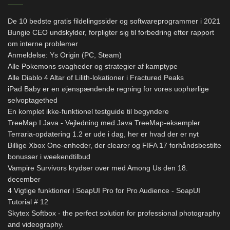
De 10 bedste gratis fildelingssider og softwareprogrammer i 2021
Bungie CEO undskylder, forpligter sig til forbedring efter rapport
om interne problemer
Anmeldelse: Ys Origin (PC, Steam)
Alle Pokemons svagheder og strategier af kamptype
Alle Diablo 4 Altar of Lilith-lokationer i Fractured Peaks
iPad Baby er en øjenspændende regning for vores uophørlige
selvoptagethed
En komplet ikke-funktionel testguide til begyndere
TreeMap I Java - Vejledning med Java TreeMap-eksempler
Terraria-opdatering 1.2 er ude i dag, her er hvad der er nyt
Billige Xbox One-enheder, der clearer og FIFA 17 forhåndsbestilte
bonusser i weekendtilbud
Vampire Survivors krydser over med Among Us den 18.
december
4 Vigtige funktioner i SoapUI Pro for Pro Audience - SoapUI
Tutorial # 12
Skytex Softbox - the perfect solution for professional photography
and videography.