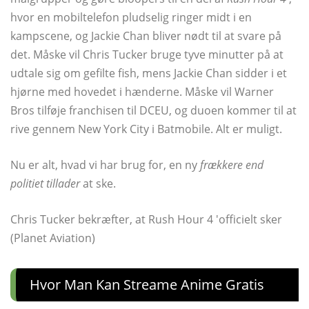
hvor en mobiltelefon pludselig ringer midt i en
kampscene, og Jackie Chan bliver nødt til at svare på
det. Måske vil Chris Tucker bruge tyve minutter på at
udtale sig om gefilte fish, mens Jackie Chan sidder i et
hjørne med hovedet i hænderne. Måske vil Warner
Bros tilføje franchisen til DCEU, og duoen kommer til at
rive gennem New York City i Batmobile. Alt er muligt.
Nu er alt, hvad vi har brug for, en ny
frækkere end
politiet tillader
at ske.
Chris Tucker bekræfter, at Rush Hour 4 'officielt sker
(Planet Aviation)
Hvor Man Kan Streame Anime Gratis