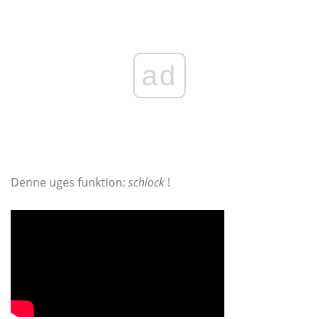
ad
Denne uges funktion:
schlock
!