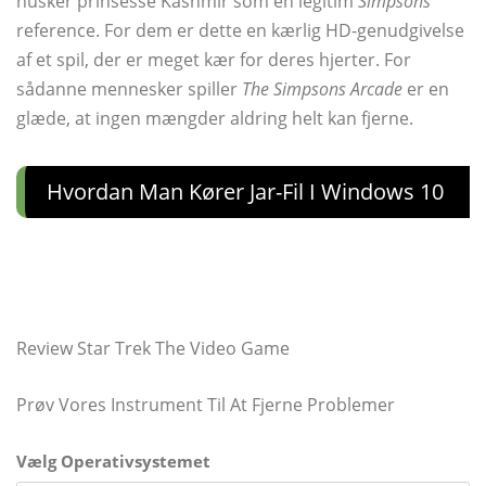
husker prinsesse Kashmir som en legitim
Simpsons
reference. For dem er dette en kærlig HD-genudgivelse
af et spil, der er meget kær for deres hjerter. For
sådanne mennesker spiller
The Simpsons Arcade
er en
glæde, at ingen mængder aldring helt kan fjerne.
Hvordan Man Kører Jar-Fil I Windows 10
Review Star Trek The Video Game
Prøv Vores Instrument Til At Fjerne Problemer
Vælg Operativsystemet