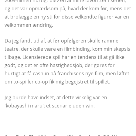
2009-filmen hurtigt blev en af ​​mine favoritter i serien,
og det var opmærksom på, hvad der kom før, mens det
at brolægge en ny sti for disse velkendte figurer var en
velkommen ændring.
Da jeg fandt ud af, at før opfølgeren skulle ramme
teatre, der skulle være en filmbinding, kom min skepsis
tilbage. Licensierede spil har en tendens til at gå ikke
godt, og det er ofte hastighedsjob, der gøres for
hurtigt at få cash-in på franchisens nye film, men løftet
om to-spiller co-op fik mig begejstret til spillet.
Jeg burde have indset, at dette virkelig var en
'kobayashi maru': et scenarie uden win.