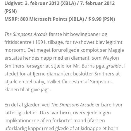
Udgivet: 3. februar 2012 (XBLA) / 7. februar 2012
(PSN)
MSRP: 800 Microsoft Points (XBLA) / $ 9.99 (PSN)
The Simpsons Arcade
første hit bowlingbaner og
fritidscentre i 1991, tilbage, før tv-showet blev legitimt
morsomt. Det meget foruroligede komplot ser Maggie
erstatte hendes napp med en diamant, som Waylon
Smithers forsøger at stjæle for Mr. Burns pga.
grunde
. I
stedet for at fjerne diamanten, beslutter Smithers at
stjæle en hel baby, hvilket får resten af ​​Simpsons-
klanen til at give jagt.
En del af glæden ved
The Simpsons Arcade
er bare hvor
latterligt det er. Da vi var børn, overvejede ingen
implikationerne af en forkortet mand (iført en
uforklarlig kappe) med glæde af at kidnappe et barn