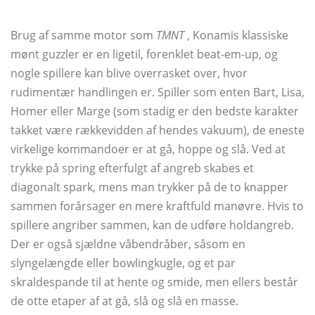
Brug af samme motor som
TMNT
, Konamis klassiske
mønt guzzler er en ligetil, forenklet beat-em-up, og
nogle spillere kan blive overrasket over, hvor
rudimentær handlingen er. Spiller som enten Bart, Lisa,
Homer eller Marge (som stadig er den bedste karakter
takket være rækkevidden af ​​hendes vakuum), de eneste
virkelige kommandoer er at gå, hoppe og slå. Ved at
trykke på spring efterfulgt af angreb skabes et
diagonalt spark, mens man trykker på de to knapper
sammen forårsager en mere kraftfuld manøvre. Hvis to
spillere angriber sammen, kan de udføre holdangreb.
Der er også sjældne våbendråber, såsom en
slyngelængde eller bowlingkugle, og et par
skraldespande til at hente og smide, men ellers består
de otte etaper af at gå, slå og slå en masse.