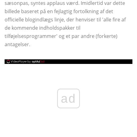
sæsonpas, syntes applaus værd. Imidlertid var dette
billede baseret på en fejlagtig fortolkning af det
officielle blogindlægs linje, der henviser til 'alle fire af
de kommende indholdspakker til
tilføjelsesprogrammer' og et par andre (forkerte)
antagelser.
ad