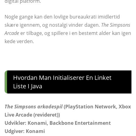
digital platform.
Nogle gange kan den lovlige bureaukrati imidlertid
skære igennem, og nostalgi vinder dagen.
The Simpsons
Arcade
er tilbage, og spillere i en bestemt alder kan igen
kede verden.
Hvordan Man Initialiserer En Linket
Liste I Java
The Simpsons arkadespil
(PlayStation Network, Xbox
Live Arcade (revideret))
Udvikler: Konami, Backbone Entertainment
Udgiver: Konami