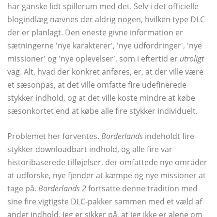
har ganske lidt spillerum med det. Selv i det officielle
blogindlæg nævnes der aldrig nogen, hvilken type DLC
der er planlagt. Den eneste givne information er
sætningerne 'nye karakterer', 'nye udfordringer', 'nye
missioner' og 'nye oplevelser', som i eftertid er
utroligt
vag. Alt, hvad der konkret anføres, er, at der ville være
et sæsonpas, at det ville omfatte fire udefinerede
stykker indhold, og at det ville koste mindre at købe
sæsonkortet end at købe alle fire stykker individuelt.
Problemet her forventes.
Borderlands
indeholdt fire
stykker downloadbart indhold, og alle fire var
historibaserede tilføjelser, der omfattede nye områder
at udforske, nye fjender at kæmpe og nye missioner at
tage på.
Borderlands 2
fortsatte denne tradition med
sine fire vigtigste DLC-pakker sammen med et væld af
andet indhold. Jeg er sikker på, at jeg ikke er alene om