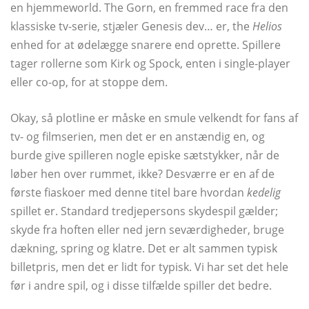
en hjemmeworld. The Gorn, en fremmed race fra den
klassiske tv-serie, stjæler Genesis dev… er, the
Helios
enhed for at ødelægge snarere end oprette. Spillere
tager rollerne som Kirk og Spock, enten i single-player
eller co-op, for at stoppe dem.
Okay, så plotline er måske en smule velkendt for fans af
tv- og filmserien, men det er en anstændig en, og
burde give spilleren nogle episke sætstykker, når de
løber hen over rummet, ikke? Desværre er en af ​​de
første fiaskoer med denne titel bare hvordan
kedelig
spillet er. Standard tredjepersons skydespil gælder;
skyde fra hoften eller ned jern seværdigheder, bruge
dækning, spring og klatre. Det er alt sammen typisk
billetpris, men det er lidt for typisk. Vi har set det hele
før i andre spil, og i disse tilfælde spiller det bedre.