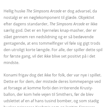
Hellig huske
The Simpsons Arcade
er dog advarsel, da
nostalgi er en nøglekomponent til glæde. Objektivt
efter dagens standarder,
The Simpsons Arcade
er ikke
særlig god. Det er en hjerneløs knap-masher, der er
slået gennem ren nedslidning og er så bedøvende
gentagende, at ens tommelfinger vil føle sig gigt trods
den utroligt korte længde. For alle, der spiller dette spil
for første gang, vil det ikke blive set positivt på i det
mindste.
Konami frigav dog det ikke for folk, der var nye i spillet.
Dette er for dem, der mistede deres lommepenge ved
at forsøge at komme forbi den irriterende Krusty-
ballon, der kom hele vejen til Smithers, før de blev
udslettet af en af ​​hans tusind bomber, og som stadig