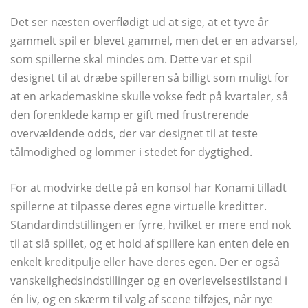
Det ser næsten overflødigt ud at sige, at et tyve år
gammelt spil er blevet gammel, men det er en advarsel,
som spillerne skal mindes om. Dette var et spil
designet til at dræbe spilleren så billigt som muligt for
at en arkademaskine skulle vokse fedt på kvartaler, så
den forenklede kamp er gift med frustrerende
overvældende odds, der var designet til at teste
tålmodighed og lommer i stedet for dygtighed.
For at modvirke dette på en konsol har Konami tilladt
spillerne at tilpasse deres egne virtuelle kreditter.
Standardindstillingen er fyrre, hvilket er mere end nok
til at slå spillet, og et hold af spillere kan enten dele en
enkelt kreditpulje eller have deres egen. Der er også
vanskelighedsindstillinger og en overlevelsestilstand i
én liv, og en skærm til valg af scene tilføjes, når nye